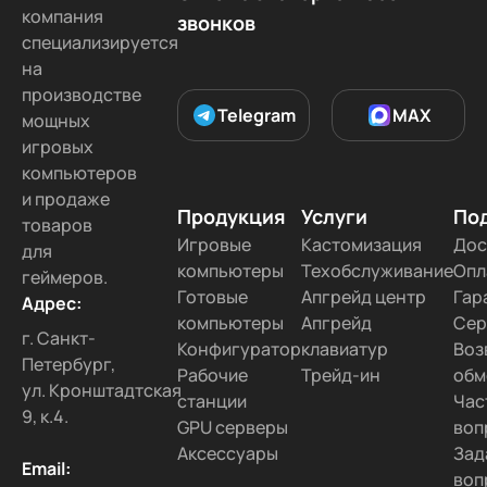
компания
звонков
специализируется
на
производстве
Telegram
MAX
мощных
игровых
компьютеров
и продаже
Продукция
Услуги
По
товаров
Игровые
Кастомизация
Дос
для
компьютеры
Техобслуживание
Опл
геймеров.
Готовые
Апгрейд центр
Гар
Адрес:
компьютеры
Апгрейд
Сер
г. Санкт-
Конфигуратор
клавиатур
Воз
Петербург,
Рабочие
Трейд-ин
обм
ул. Кронштадтская
станции
Час
9, к.4.
GPU серверы
воп
Аксессуары
Зад
Email:
воп