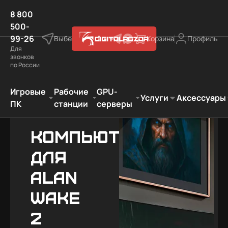
8 800
500-
99-26
Выберите город
Корзина
Профиль
Для
звонков
по России
 компьютеры
Лучший подарок фанату игры
Alan Wake 2
Игровые
Рабочие
GPU-
Услуги
Аксессуары
ПК
станции
серверы
Компьютеры
для
Alan
Wake
2