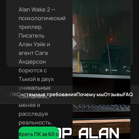
Alan Wake 2 —
психологический
триллер.
Писатель
Алан Уэйк и
агент Сага
Андерсон
борются с
Тьмой в двух
уникальных
мые ПК
Системные требования
Почему мы
Отзывы
FAQ
кампаниях,
меняя и
расследуя
реальность.
Обзор Alan
Подобрать ПК за 60 сек