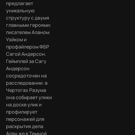
предлагает
уникальную
структуру с двумя
главными героями:
писателем Аланом
Уэйком и
профайлером ФБР
Сагой Андерсон.
Геймплей за Сагу
Андерсон
сосредоточен на
расследовании: в
Чертогах Разума
она собирает улики
на доске улик и
профилирует
персонажей для
раскрытия дела.
Алан же в Темной