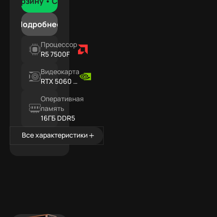
В корзину •
Сегодня
Подробнее
Процессор
R5 7500F
Видеокарта
RTX 5060 Ti
16ГБ
Оперативная
память
16ГБ DDR5
Все характеристики