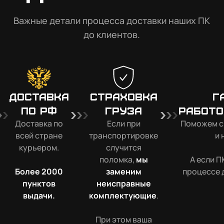
Важные детали процесса доставки наших ПК
до клиентов.
Доставка
Страховка
Г
по РФ
груза
работо
Доставка по
Если при
Поможем с
всей стране
транспортировке
и 
курьером.
случится
поломка,
мы
А если П
Более 2000
заменим
процессе 
пунктов
неисправные
выдачи.
комплектующие
.
При этом ваша