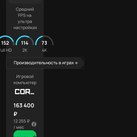
Средний
FPS на
ультра
настройках
152
114
73
Full HD
2K
4K
Производительность в играх
Игровой
компьютер
Core
X7
163 400
₽
12 255 ₽
/ мес