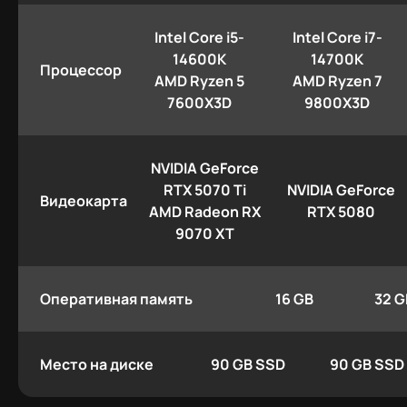
Intel Core i5-
Intel Core i7-
14600K
14700K
Процессор
AMD Ryzen 5
AMD Ryzen 7
7600X3D
9800X3D
NVIDIA GeForce
RTX 5070 Ti
NVIDIA GeForce
Видеокарта
AMD Radeon RX
RTX 5080
9070 XT
Оперативная память
16 GB
32 G
Место на диске
90 GB SSD
90 GB SSD