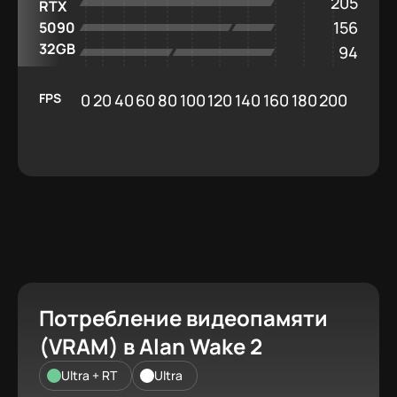
205
RTX
156
5090
32GB
94
FPS
0
20
40
60
80
100
120
140
160
180
200
Потребление видеопамяти
(VRAM) в Alan Wake 2
Ultra + RT
Ultra