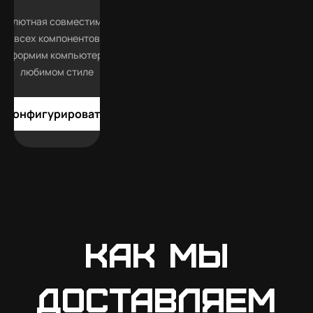
бсолютная совместимость
всех компонентов
Оформим компьютер в
любимом стиле
Конфигурировать
Как мы
доставляем