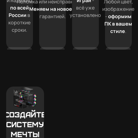
и надежно
играй
-
Поломка или неисправность?
Любой цвет,
по всей
всё уже
Меняем на новое
с
изображение
России
в
установлено
гарантией.
-
оформим
короткие
ПК в вашем
сроки.
стиле
.
Создайте
систему
мечты