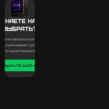
 знаете какой
выбрать?
тьте на несколько вопросов —
 лучший вариант для Alan Wake
2 в вашем бюджете
добрать ПК за 60 сек