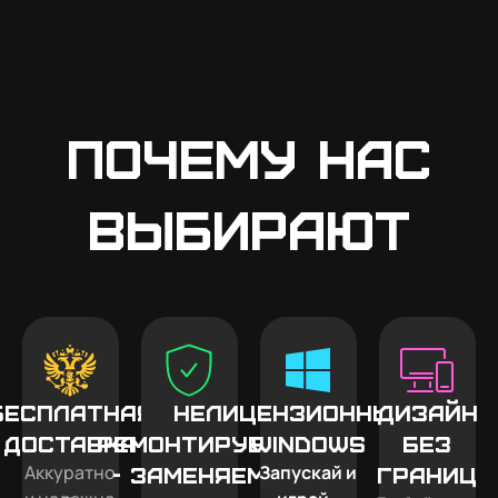
Почему нас
выбирают
Бесплатная
Не
Лицензионный
Дизайн
доставка
ремонтируем
Windows
без
Аккуратно
Запускай и
- заменяем
границ