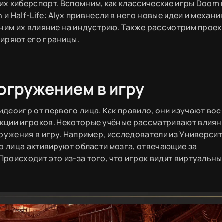
х киберспорт. Вспомним, как классические игры Doom 
и Half-Life: Alyx привнесли в него новые идеи и механи
еним их влияние на индустрию. Также рассмотрим проек
иряют его границы.
огружением в игру
деоигр от первого лица. Как правило, они изучают вос
кции игроков. Некоторые учёные рассматривают влиян
ружения в игру. Например, исследователи из Универси
о лица активируют области мозга, отвечающие за
роисходит это из-за того, что игрок видит виртуальны