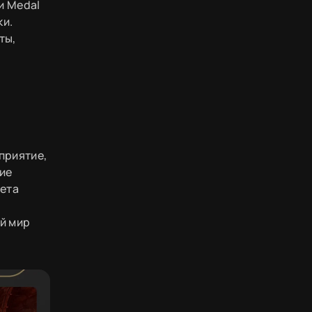
и Medal
ки.
ты,
приятие,
ие
тета
й мир