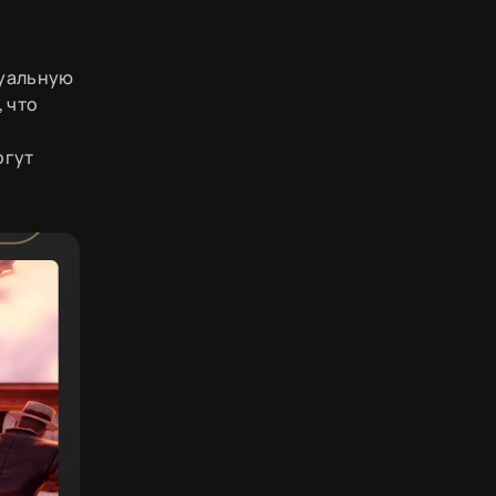
туальную
 что
огут