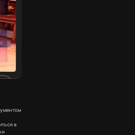
рументом
иться в
ки