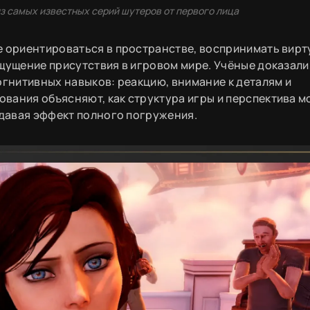
из самых известных серий шутеров от первого лица
е ориентироваться в пространстве, воспринимать вир
щущение присутствия в игровом мире. Учёные доказали,
огнитивных навыков: реакцию, внимание к деталям и
вания объясняют, как структура игры и перспектива м
здавая эффект полного погружения.