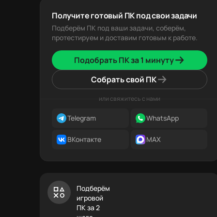
Получите готовый ПК под свои задачи
Подберём ПК под ваши задачи, соберём,
протестируем и доставим готовым к работе.
Подобрать ПК за 1 минуту
Собрать свой ПК
или свяжитесь с нами
Telegram
WhatsApp
ВКонтакте
MAX
Подберём
игровой
ПК за 2