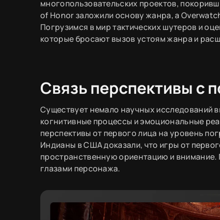
многопользовательских проектов, покоривши
of Honor заложили основу жанра, а Overwatch 
Погрузимся в мир тактических шутеров и оц
которые бросают вызов устоям жанра и расш
Связь перспективы с п
Существует немало научных исследований ви
когнитивные процессы и эмоциональные реа
перспективы от первого лица на уровень пог
Индианы в США доказали, что игры от первог
пространственную ориентацию и внимание. П
глазами персонажа.