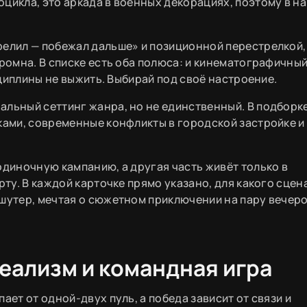
цикла, это аркада в военных декорациях, поэтому в н
релил — побежал дальше» и позиционной перестрелкой,
громна. В списке есть оба полюса: и кинематографичны
исциплины не выжить. Выбирай под своё настроение.
альный сеттинг жанра, но не единственный. В подборке
аками, современные конфликты в городской застройке и
одиночную кампанию, а другая часть живёт только в
рту. В каждой карточке прямо указано, для какого сцен
 шутер, мечтая о сюжетном приключении на пару вечеро
еализм и командная игра
ает от одной-двух пуль, а победа зависит от связи и