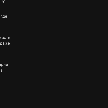
ашу
 где
й
 есть
 даже
ария
в.