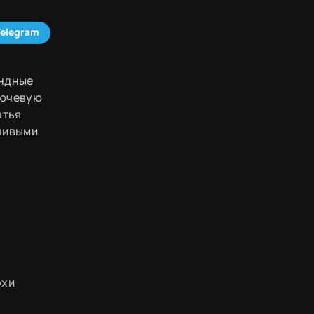
Telegram
андные
лючевую
атья
чивыми
охи