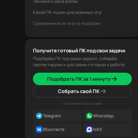
Техника и цена войны
Какой ПК нужен для военных игр
Сравнение всех игр из подборки
Часто задаваемые вопросы (FAQ)
Коротко о главном
Получите готовый ПК под свои задачи
Подберём ПК под ваши задачи, соберём,
протестируем и доставим готовым к работе.
Подобрать ПК за 1 минуту
Собрать свой ПК
или свяжитесь с нами
Telegram
WhatsApp
ВКонтакте
MAX