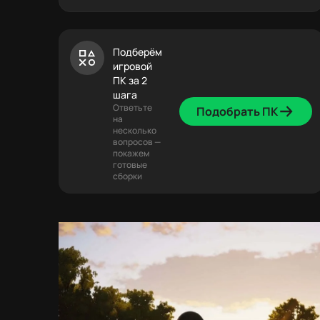
Подберём
игровой
ПК за 2
шага
Ответьте
Подобрать ПК
на
несколько
вопросов —
покажем
готовые
сборки