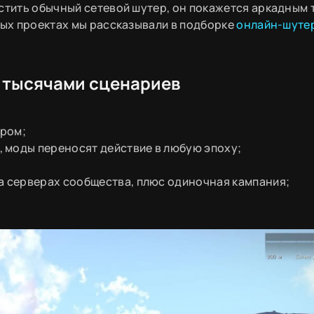
устить обычный сетевой шутер, он покажется аркадным 
вых проектах мы рассказывали в подборке
онлайн-шуте
с тысячами сценариев
иром;
 моды переносят действие в любую эпоху;
на серверах сообщества, плюс одиночная кампания;