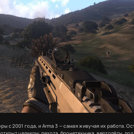
ры с 2001 года, и Arma 3 — самая живучая их работа. О
открыт целиком: пехота, бронетехника, вертолёты, по