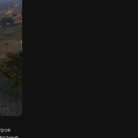
стров
дводные