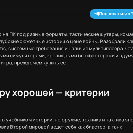
Подписаться в 
р на ПК под разные форматы: тактические шутеры, ком
 глубокие сюжетные истории о цене войны. Разобрали к
itic, системные требования и наличие мультиплеера. Ст
ыми симуляторами, зрелищными блокбастерами и вдум
 игра, прежде чем купить её.
гру хорошей — критерии
ть учебником истории, но оружие, техника и тактика эп
ка Второй мировой ведёт себя как бластер, а танк