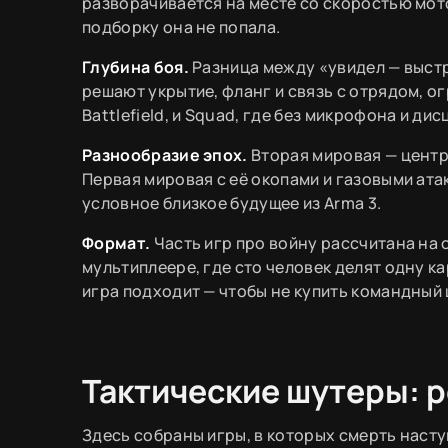
разворачивается на месте со скоростью мото
подборку она не попала.
Глубина боя.
Разница между «увидел — выст
решают укрытие, фланг и связь с отрядом, о
Battlefield, и Squad, где без микрофона и д
Разнообразие эпох.
Вторая мировая — центр
Первая мировая с её окопами и газовыми ат
условное близкое будущее из Arma 3.
Формат.
Часть игр про войну рассчитана на 
мультиплеере, где сто человек делят одну ка
игра подходит — чтобы не купить командный
Тактические шутеры: р
Здесь собраны игры, в которых смерть наступ