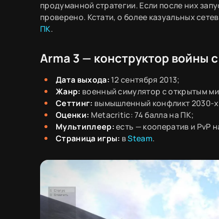
продуманной стратегии. Если после них зап
проверено. Кстати, о более казуальных сете
ПК
.
Arma 3 — конструктор войны 
Дата выхода:
12 сентября 2013;
Жанр:
военный симулятор с открытым м
Сеттинг:
вымышленный конфликт 2030-х,
Оценки:
Metacritic: 74 балла на ПК;
Мультиплеер:
есть — кооператив и PvP 
Страница игры:
в
Steam
.