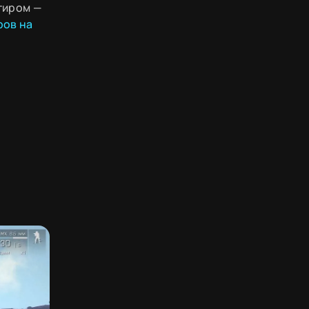
тиром —
ров на