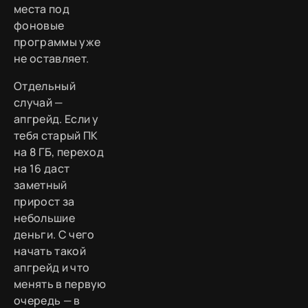
места под
фоновые
программы уже
не оставляет.
Отдельный
случай —
апгрейд. Если у
тебя старый ПК
на 8 ГБ, переход
на 16 даст
заметный
прирост за
небольшие
деньги. С чего
начать такой
апгрейд и что
менять в первую
очередь — в