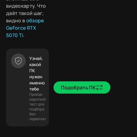
видеокарту. Что
даёт такой шаг,
видно в
обзоре
GeForce RTX
5070 Ti
.
Узнай,
какой
ПК
нужен
именно
Подобрать ПК
тебе
Пройди
короткий
тест для
подбора
без
переплат