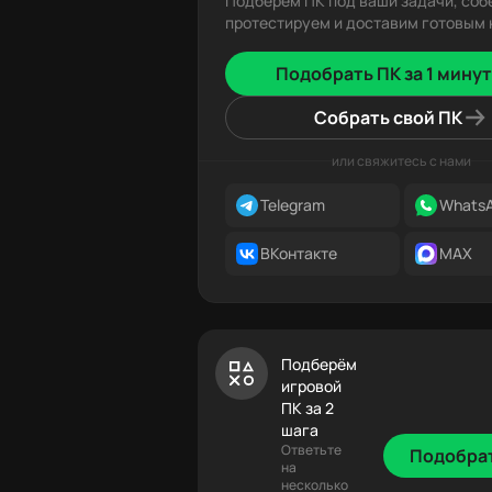
Подберём ПК под ваши задачи, соб
протестируем и доставим готовым к
Подобрать ПК за 1 минут
Собрать свой ПК
или свяжитесь с нами
Telegram
Whats
ВКонтакте
MAX
Подберём
игровой
ПК за 2
шага
Ответьте
Подобра
на
несколько