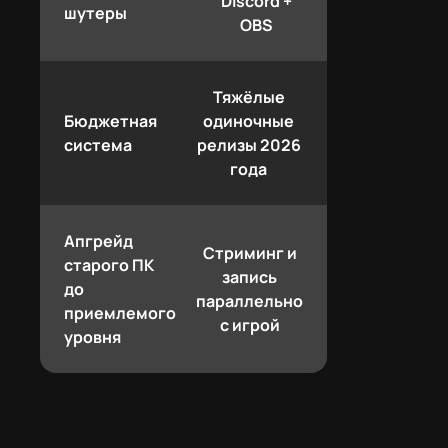
Discord +
шутеры
OBS
Тяжёлые
Бюджетная
одиночные
система
релизы 2026
года
Апгрейд
Стриминг и
старого ПК
запись
до
параллельно
приемлемого
с игрой
уровня