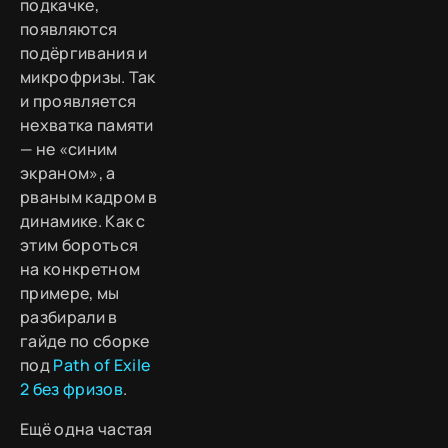
подкачке,
появляются
подёргивания и
микрофризы. Так
и проявляется
нехватка памяти
— не «синим
экраном», а
рваным кадром в
динамике. Как с
этим бороться
на конкретном
примере, мы
разбирали в
гайде по сборке
под
Path of Exile
2 без фризов
.
Ещё одна частая