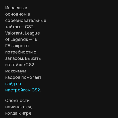
Играешь в
основном в
соревновательные
тайтлы — CS2,
Valorant, League
of Legends — 16
ГБ закроют
потребности с
запасом. Выжать
из той же CS2
максимум
кадров помогает
гайд по
настройкам CS2
.
Сложности
начинаются,
когда к игре