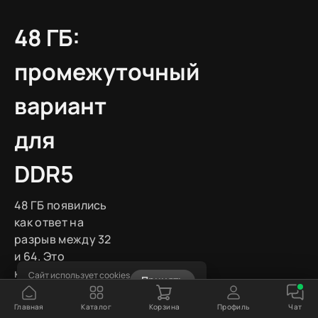
48 ГБ:
промежуточный
вариант
для
DDR5
48 ГБ появились
как ответ на
разрыв между 32
и 64. Это
комплект из двух
Сайт использует cookies
Принять
Узнать подробнее
модулей по 24
ГБ. Смысл
Главная
Каталог
Корзина
Профиль
Чат