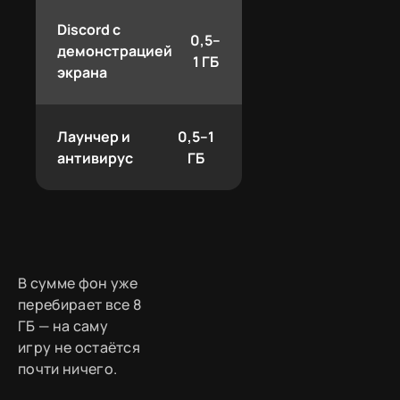
Discord с
0,5–
демонстрацией
1 ГБ
экрана
Лаунчер и
0,5–1
антивирус
ГБ
В сумме фон уже
перебирает все 8
ГБ — на саму
игру не остаётся
почти ничего.