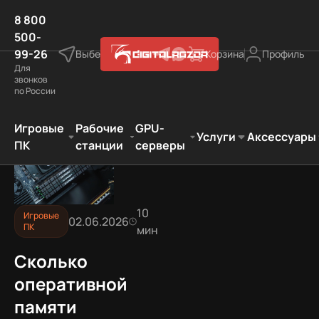
8 800
500-
99-26
Выберите город
Корзина
Профиль
Для
звонков
по России
ПК
Сколько оперативной памяти нужно для игр в 2026
Игровые
Рабочие
GPU-
Услуги
Аксессуары
ПК
станции
серверы
10
Игровые
02.06.2026
ПК
мин
Сколько
оперативной
памяти