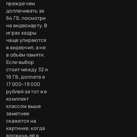
прежде чем
доплачивать за
64 ГБ, посмотри
на видеокарту. В
играх кадры
чаще упираются
в видеочип, а не
в объём памяти.
Если выбор
стоит между 32 и
16 ГБ, доплата в
17 000–19 000
рублей за тот же
комплект
классом выше
заметнее
скажется на
картинке, когда
вложишь её в