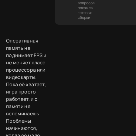
вопросов —
покажем
готовые
сборки
Оперативная
память не
поднимает FPS и
не меняет класс
процессора или
видеокарты.
Пока её хватает,
игра просто
работает, и о
памяти не
вспоминаешь.
Проблемы
начинаются,
когда её мало: