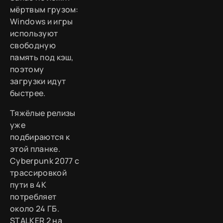
мёртвым грузом:
Windows и игры
используют
свободную
память под кэш,
поэтому
загрузки идут
быстрее.
Тяжёлые релизы
уже
подбираются к
этой планке.
Cyberpunk 2077 с
трассировкой
пути в 4K
потребляет
около 24 ГБ.
STALKER 2 на