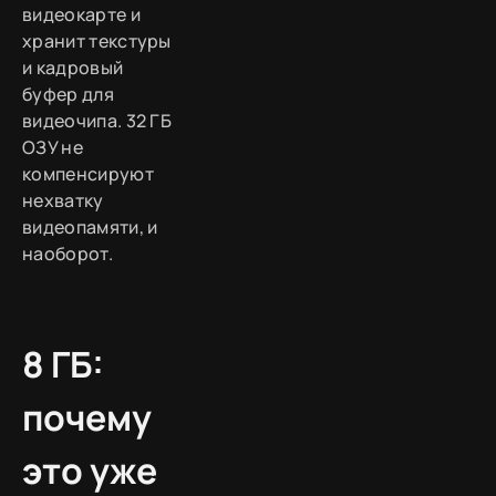
видеокарте и
хранит текстуры
и кадровый
буфер для
видеочипа. 32 ГБ
ОЗУ не
компенсируют
нехватку
видеопамяти, и
наоборот.
8 ГБ:
почему
это уже