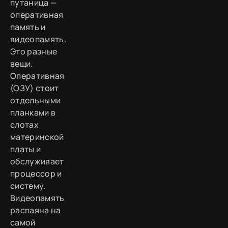
путаница —
оперативная
память и
видеопамять.
Это разные
вещи.
Оперативная
(ОЗУ) стоит
отдельными
планками в
слотах
материнской
платы и
обслуживает
процессор и
систему.
Видеопамять
распаяна на
самой