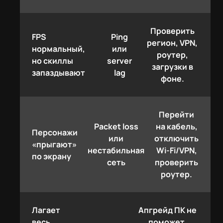
Проверить
FPS
Ping
регион, VPN,
нормальный,
или
роутер,
но скиллы
server
загрузки в
запаздывают
lag
фоне.
Перейти
Packet loss
на кабель,
Персонажи
или
отключить
«прыгают»
нестабильная
Wi-Fi/VPN,
по экрану
сеть
проверить
роутер.
Лагает
Апгрейд ПК не
весь
поможет,