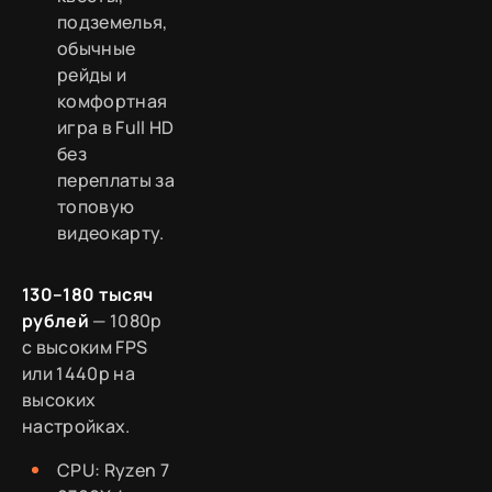
подземелья,
обычные
рейды и
комфортная
игра в Full HD
без
переплаты за
топовую
видеокарту.
130–180 тысяч
рублей
— 1080p
с высоким FPS
или 1440p на
высоких
настройках.
CPU: Ryzen 7