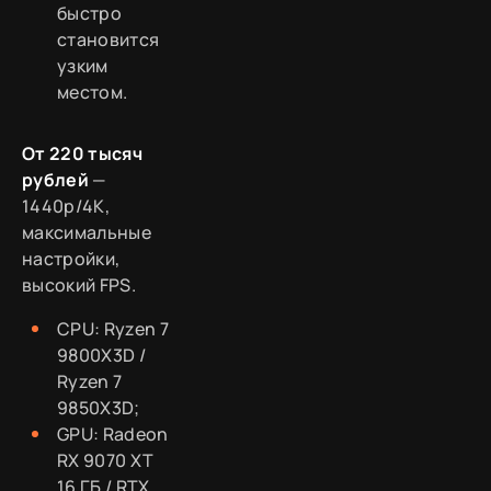
быстро
становится
узким
местом.
От 220 тысяч
рублей
—
1440p/4K,
максимальные
настройки,
высокий FPS.
CPU: Ryzen 7
9800X3D /
Ryzen 7
9850X3D;
GPU: Radeon
RX 9070 XT
16 ГБ / RTX