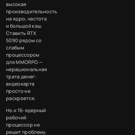
высокая
производительность
на ядро, частота
и большой кэш.
Ставить RTX
5090 рядом со
слабым
процессором
для MMORPG —
нерациональная
трата денег:
видеокарта
просто не
раскроется.
Но и 16-ядерный
рабочий
процессор не
решит проблему.