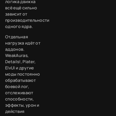
логика движка
всё ещё сильно
зависит от
производительности
одного ядра.
Отдельная
нагрузка идёт от
аддонов.
WeakAuras,
Details!, Plater,
ElvUI и другие
моды постоянно
обрабатывают
боевой лог,
отслеживают
способности,
эффекты, урон и
действия