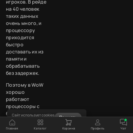
игроков. В рейде
на 40 человек
таких данных
очень много, и
процессору
приходится
быстро
доставать их из
памяти и
обрабатывать
без задержек.
Поэтому в WoW
хорошо
работают
процессоры с
большим кэшем,
Сайт использует cookies
Принять
Узнать подробнее
особенно
модели AMD X3D.
Главная
Каталог
Корзина
Профиль
Чат