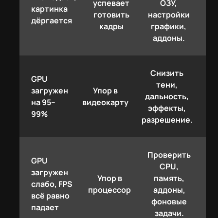
успевает
ОЗУ,
картинка
готовить
настройки
дёргается
кадры
графики,
аддоны.
Снизить
GPU
тени,
загружен
Упор в
дальность,
на 95–
видеокарту
эффекты,
99%
разрешение.
Проверить
GPU
CPU,
загружен
Упор в
память,
слабо, FPS
процессор
аддоны,
всё равно
фоновые
падает
задачи.