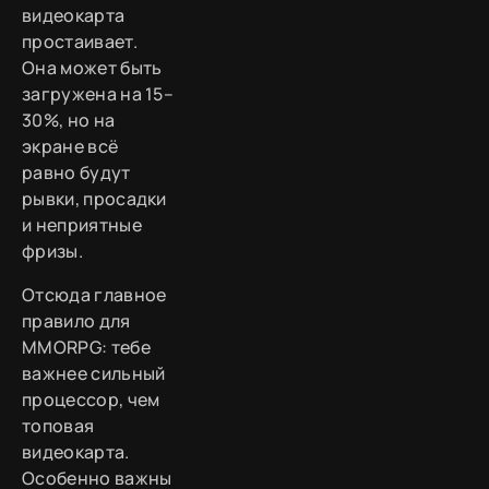
видеокарта
простаивает.
Она может быть
загружена на 15–
30%, но на
экране всё
равно будут
рывки, просадки
и неприятные
фризы.
Отсюда главное
правило для
MMORPG: тебе
важнее сильный
процессор, чем
топовая
видеокарта.
Особенно важны