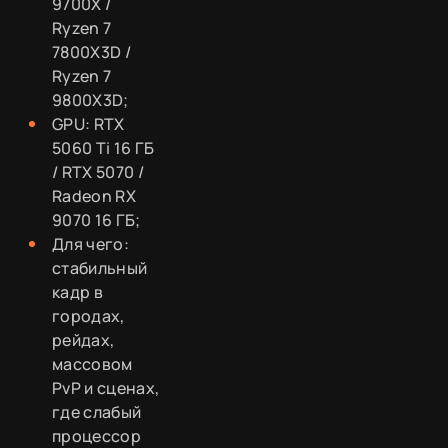
9700X /
Ryzen 7
7800X3D /
Ryzen 7
9800X3D;
GPU: RTX
5060 Ti 16 ГБ
/ RTX 5070 /
Radeon RX
9070 16 ГБ;
Для чего:
стабильный
кадр в
городах,
рейдах,
массовом
PvP и сценах,
где слабый
процессор