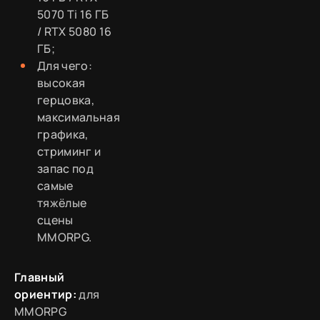
5070 Ti 16 ГБ
/ RTX 5080 16
ГБ;
Для чего:
высокая
герцовка,
максимальная
графика,
стриминг и
запас под
самые
тяжёлые
сцены
MMORPG.
Главный
ориентир:
для
MMORPG