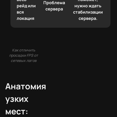
Проблема
рейд или
нужно ждать
сервера
вся
стабилизации
локация
сервера.
Как отличить
просадки FPS от
сетевых лагов
Анатомия
узких
мест: