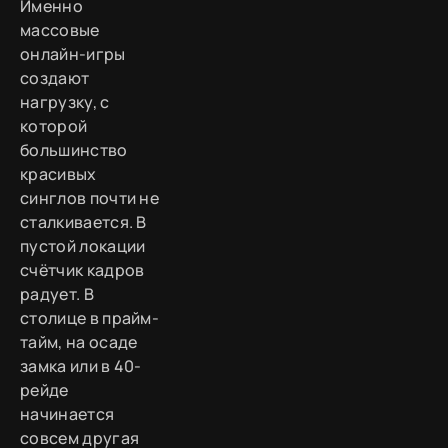
Именно
массовые
онлайн-игры
создают
нагрузку, с
которой
большинство
красивых
синглов почти не
сталкивается. В
пустой локации
счётчик кадров
радует. В
столице в прайм-
тайм, на осаде
замка или в 40-
рейде
начинается
совсем другая