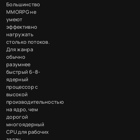
Большинство
MMORPG не
умеют
эффективно
нагружать
столько потоков.
Для жанра
обычно
разумнее
быстрый 6–8-
ядерный
процессор с
высокой
производительностью
на ядро, чем
дорогой
многоядерный
CPU для рабочих
задач.