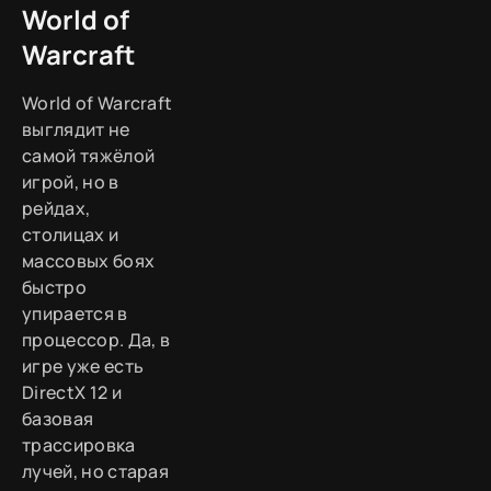
World of
Warcraft
World of Warcraft
выглядит не
самой тяжёлой
игрой, но в
рейдах,
столицах и
массовых боях
быстро
упирается в
процессор. Да, в
игре уже есть
DirectX 12 и
базовая
трассировка
лучей, но старая