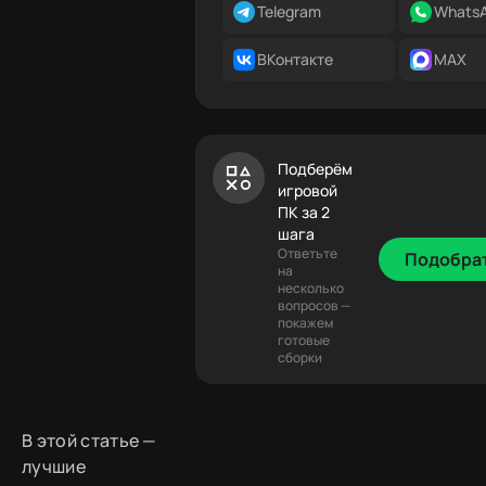
Telegram
Whats
ВКонтакте
MAX
Подберём
игровой
ПК за 2
шага
Ответьте
Подобра
на
несколько
вопросов —
покажем
готовые
сборки
В этой статье —
лучшие