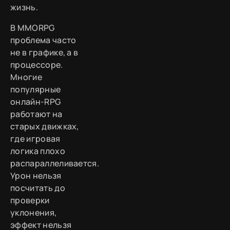
жизнь.
В MMORPG
проблема часто
не в графике, а в
процессоре.
Многие
популярные
онлайн-RPG
работают на
старых движках,
где игровая
логика плохо
распараллеливается.
Урон нельзя
посчитать до
проверки
уклонения,
эффект нельзя