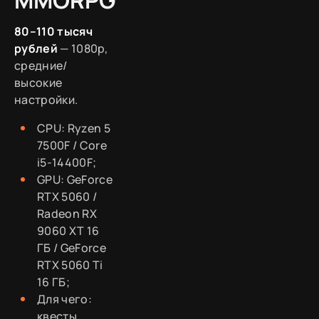
MMORPG
80–110 тысяч
рублей
— 1080p,
средние/
высокие
настройки.
CPU: Ryzen 5
7500F / Core
i5-14400F;
GPU: GeForce
RTX 5060 /
Radeon RX
9060 XT 16
ГБ / GeForce
RTX 5060 Ti
16 ГБ;
Для чего:
квесты,