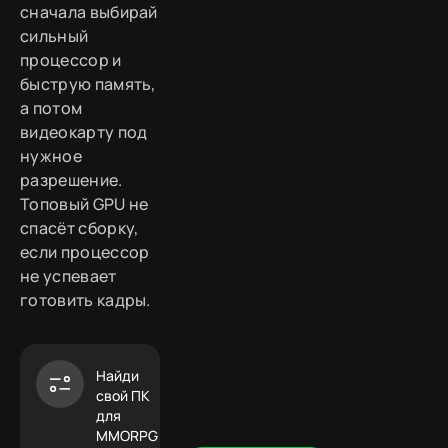
сначала выбирай
сильный
процессор и
быструю память,
а потом
видеокарту под
нужное
разрешение.
Топовый GPU не
спасёт сборку,
если процессор
не успевает
готовить кадры.
Найди
свой ПК
для
MMORPG