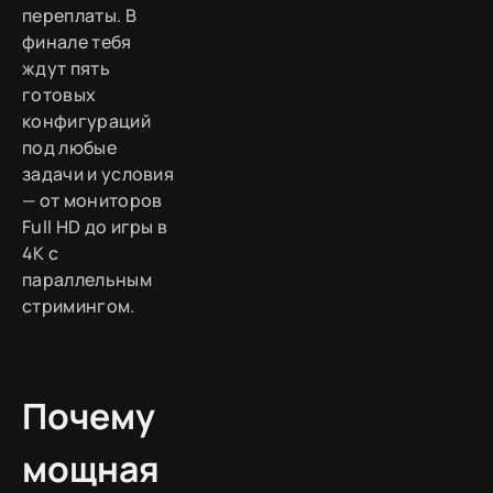
переплаты. В
финале тебя
ждут пять
готовых
конфигураций
под любые
задачи и условия
— от мониторов
Full HD до игры в
4K с
параллельным
стримингом.
Почему
мощная