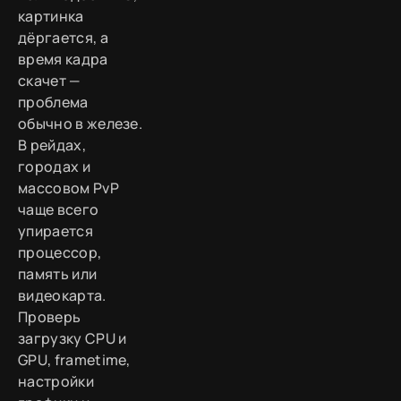
картинка
дёргается, а
время кадра
скачет —
проблема
обычно в железе.
В рейдах,
городах и
массовом PvP
чаще всего
упирается
процессор,
память или
видеокарта.
Проверь
загрузку CPU и
GPU, frametime,
настройки