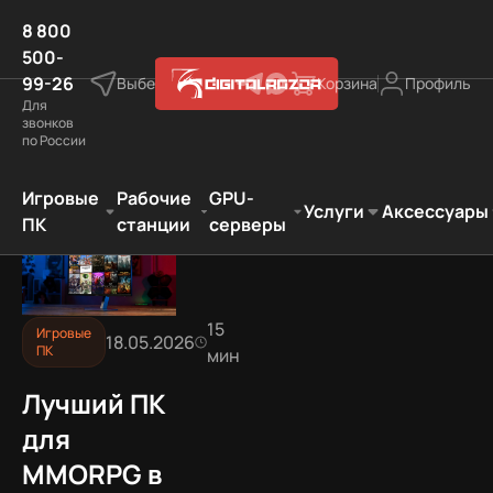
8 800
500-
99-26
Выберите город
Корзина
Профиль
Для
звонков
по России
ля MMORPG в 2026 году: сборки под рейды и открытый
Игровые
Рабочие
GPU-
Услуги
Аксессуары
ПК
станции
серверы
15
Игровые
18.05.2026
ПК
мин
Лучший ПК
для
MMORPG в