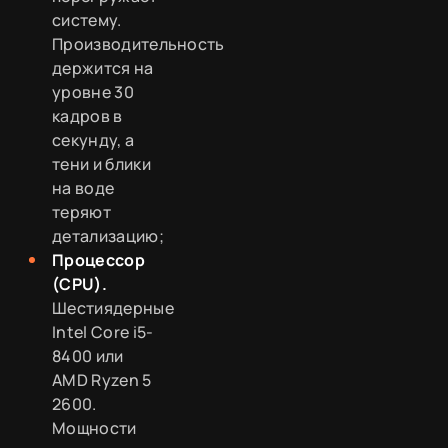
систему.
Производительность
держится на
уровне 30
кадров в
секунду, а
тени и блики
на воде
теряют
детализацию;
Процессор
(CPU).
Шестиядерные
Intel Core i5-
8400 или
AMD Ryzen 5
2600.
Мощности