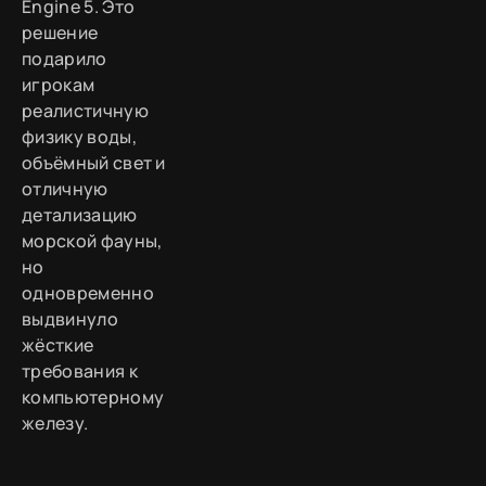
Engine 5. Это
решение
подарило
игрокам
реалистичную
физику воды,
объёмный свет и
отличную
детализацию
морской фауны,
но
одновременно
выдвинуло
жёсткие
требования к
компьютерному
железу.