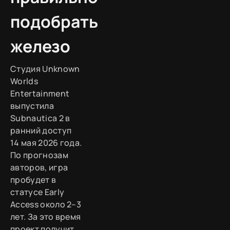
подобрать
железо
Студия Unknown
Worlds
Entertainment
выпустила
Subnautica 2 в
ранний доступ
14 мая 2026 года.
По прогнозам
авторов, игра
пробудет в
статусе Early
Access около 2–3
лет. За это время
проект получит