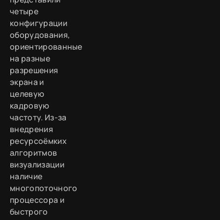
четыре
конфигурации
оборудования,
ориентированные
на разные
разрешения
экрана и
целевую
кадровую
частоту. Из-за
внедрения
ресурсоёмких
алгоритмов
визуализации
наличие
многопоточного
процессора и
быстрого