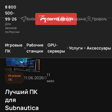
8 800
500-
99-26
Выберите город
Корзина
Профиль
Для
звонков
по России
ля Subnautica 2 в 2026: системные требования и готов
Игровые
Рабочие
GPU-
Услуги
Аксессуары
ПК
станции
серверы
11
Игровые
11.06.2026
ПК
мин
Лучший ПК
для
Subnautica