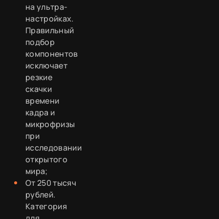
на ультра-
настройках.
Правильный
подбор
компонентов
исключает
резкие
скачки
времени
кадра и
микрофризы
при
исследовании
открытого
мира;
От 250 тысяч
рублей.
Категория
для