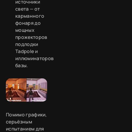
источники
света — от
карманного
фонаря до
мощных
прожекторов
подлодки
Tadpole и
иллюминаторов
базы.
Помимо графики,
серьёзным
испытанием для