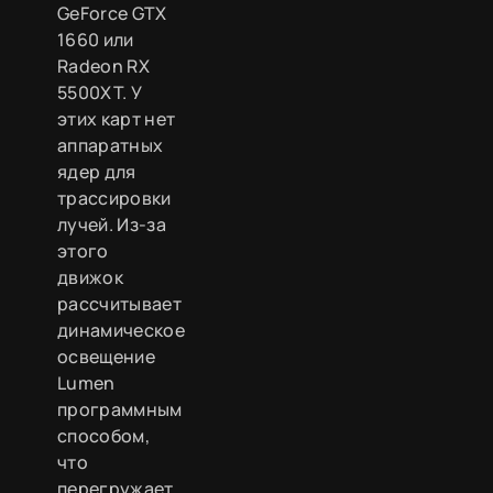
GeForce GTX
1660 или
Radeon RX
5500XT. У
этих карт нет
аппаратных
ядер для
трассировки
лучей. Из-за
этого
движок
рассчитывает
динамическое
освещение
Lumen
программным
способом,
что
перегружает