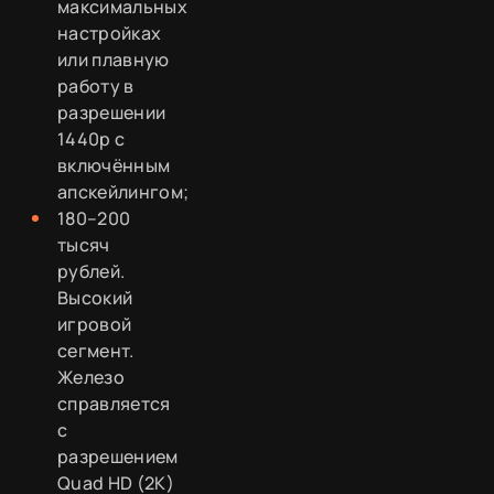
максимальных
настройках
или плавную
работу в
разрешении
1440p с
включённым
апскейлингом;
180–200
тысяч
рублей.
Высокий
игровой
сегмент.
Железо
справляется
с
разрешением
Quad HD (2К)