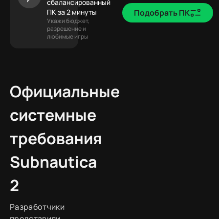
сбалансированный
ПК за 2 минуты
Подобрать ПК
Укажи бюджет,
разрешение и
любимые игры
Официальные
системные
требования
Subnautica
2
Разработчики
представили