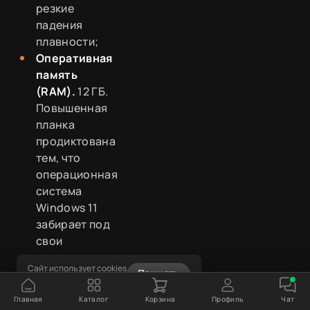
резкие
падения
плавности;
Оперативная
память
(RAM).
12 ГБ.
Повышенная
планка
продиктована
тем, что
операционная
система
Windows 11
забирает под
свои
процессы
Сайт использует cookies
около 4–5
Принять
Узнать подробнее
ГБ. На
Главная
Каталог
Корзина
Профиль
Чат
компьютерах