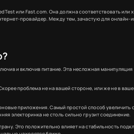
dTest или Fast.com. Она должна соответствовать или х
интернет-провайдер. Между тем, зачастую для онлайн-и
ю?
ключив и включив питание. Эта несложная манипуляция
корее проблема не на вашей стороне, или же не в ваше
оновые приложения. Самый простой способ увеличить 
нняя электоринка не столь сильно грузит соединение.
страну. Это положительно влияет на стабильность под
анально находятся ближе.