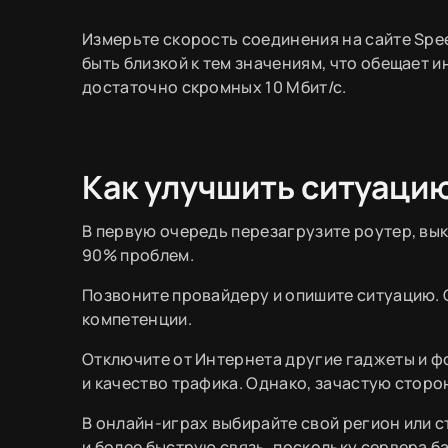
Измерьте скорость соединения на сайте Spee
быть близкой к тем значениям, что обещает 
достаточно скромных 10 Мбит/с.
Как улучшить ситуаци
В первую очередь перезагрузите роутер, вы
90% проблем.
Позвоните провайдеру и опишите ситуацию. С
компетенции.
Отключите от Интернета другие гаджеты и ф
и качество трафика. Однако, зачастую сторо
В онлайн-играх выбирайте свой регион или 
и более быструю связь, поскольку сервера б