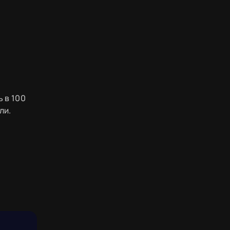
 в 100
ли.