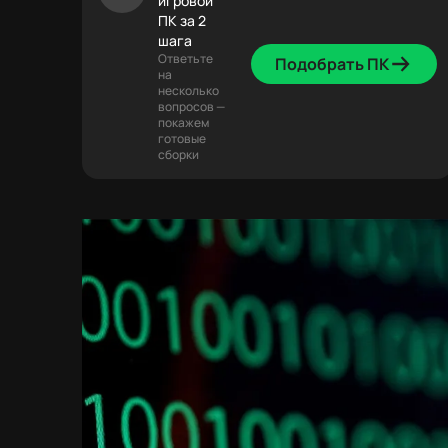
игровой
ПК за 2
шага
Ответьте
Подобрать ПК
на
несколько
вопросов —
покажем
готовые
сборки