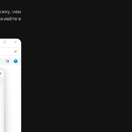
ржку, чем
 живёте в