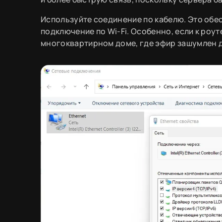
Используйте соединение по кабелю. Это обе
подключение по Wi-Fi. Особенно, если к роу
многоквартирном доме, где эфир зашумлен д