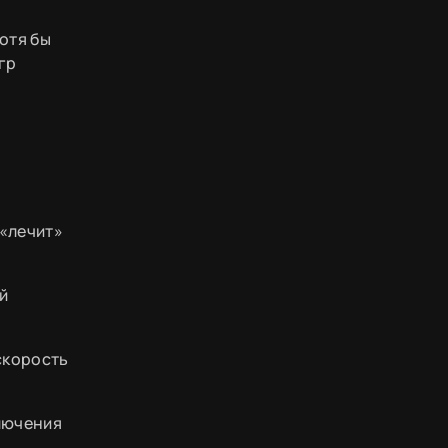
отя бы
гр
 «лечит»
й
скорость
ключения