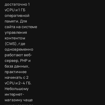
достаточно 1
vCPU и 1 ГБ
оперативной
памяти. Для
сайта на системе
управления
контентом
(CMS), где
одновременно
работают веб-
сервер, PHP и
база данных,
практичнее
начинать с 2
vCPU и 2–4 ГБ.
Небольшому
интернет-
магазину чаще