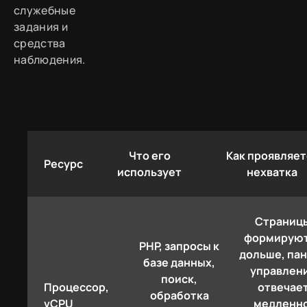
служебные
задания и
средства
наблюдения.
Что его
Как проявляет
Ресурс
использует
нехватка
Страниц
формирую
PHP, запросы к
дольше, па
базе данных,
управлен
поиск,
Процессор,
отвечае
обработка
vCPU
медленно