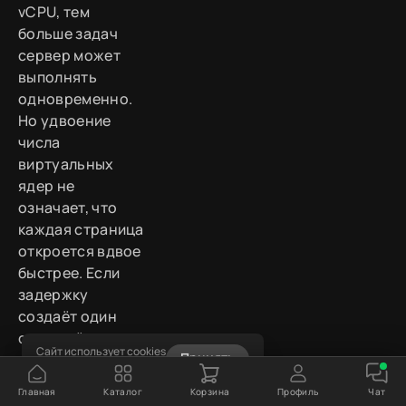
vCPU, тем
больше задач
сервер может
выполнять
одновременно.
Но удвоение
числа
виртуальных
ядер не
означает, что
каждая страница
откроется вдвое
быстрее. Если
задержку
создаёт один
сложный запрос,
Сайт использует cookies
Принять
медленный
Узнать подробнее
внешний сервис
Главная
Каталог
Корзина
Профиль
Чат
или ошибка в