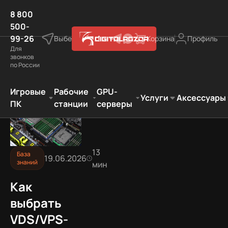
8 800
500-
99-26
Выберите город
Корзина
Профиль
Для
звонков
по России
 VDS/VPS-сервер для сайта: сколько CPU, RAM и диска 
Игровые
Рабочие
GPU-
Услуги
Аксессуары
ПК
станции
серверы
13
База
19.06.2026
знаний
мин
Как
выбрать
VDS/VPS-