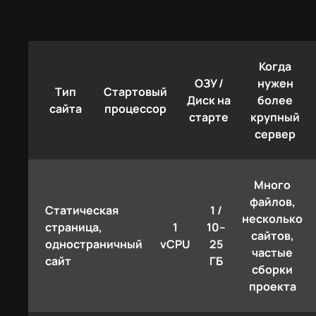
Когда
ОЗУ /
нужен
Тип
Стартовый
Диск на
более
сайта
процессор
старте
крупный
сервер
Много
файлов,
Статическая
1 /
несколько
страница,
1
10–
сайтов,
одностраничный
vCPU
25
частые
сайт
ГБ
сборки
проекта