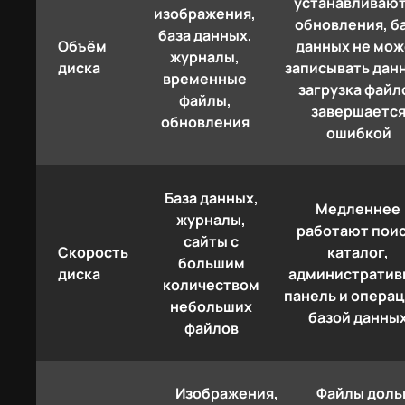
устанавливаю
изображения,
обновления, б
база данных,
Объём
данных не мож
журналы,
диска
записывать дан
временные
загрузка файл
файлы,
завершаетс
обновления
ошибкой
База данных,
Медленнее
журналы,
работают поис
сайты с
Скорость
каталог,
большим
диска
административ
количеством
панель и операц
небольших
базой данны
файлов
Изображения,
Файлы дол