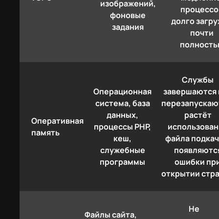
изображений,
процессо
фоновые
долго загр
задания
почти
полност
Службы
Операционная
завершаются 
система, база
перезапускаю
данных,
растёт
Оперативная
процессы PHP,
использован
память
кеш,
файла подкач
служебные
появляютс
программы
ошибки пр
открытии стр
Не
Файлы сайта,