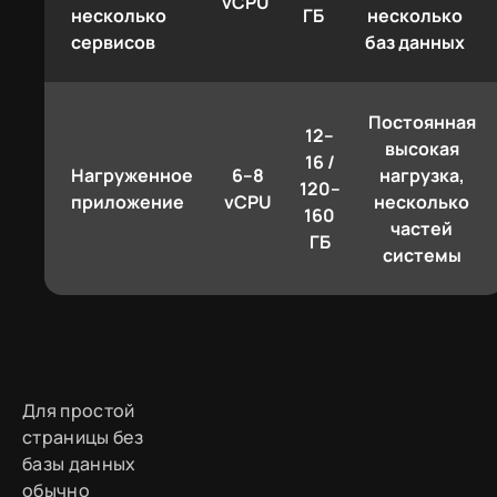
vCPU
несколько
ГБ
несколько
сервисов
баз данных
Постоянная
12–
высокая
16 /
Нагруженное
6–8
нагрузка,
120–
приложение
vCPU
несколько
160
частей
ГБ
системы
Для простой
страницы без
базы данных
обычно