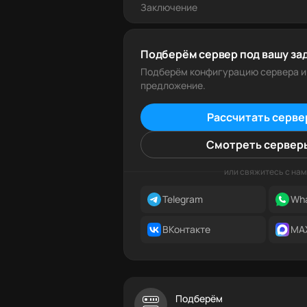
Заключение
Подберём сервер под вашу за
Подберём конфигурацию сервера и
предложение.
Рассчитать серве
Смотреть сервер
или свяжитесь с нам
Telegram
Wh
ВКонтакте
MA
Подберём