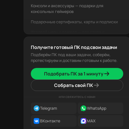
Консоли и аксессуары — подарки для
консольных геймеров
Подарочные сертификаты, карты и подписки
Игровой мерч и одежда — для стиля и
самовыражения
Получите готовый ПК под свои задачи
Бюджетные подарки до 3000 рублей
Подберём ПК под ваши задачи, соберём,
Антисоветы: что НЕ стоит дарить геймеру
протестируем и доставим готовым к работе.
Часто задаваемые вопросы (FAQ)
Подобрать ПК за 1 минуту
Итоги
Собрать свой ПК
или свяжитесь с нами
Telegram
WhatsApp
ВКонтакте
MAX