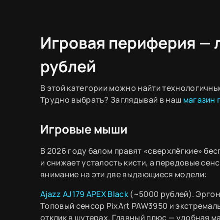
Игровая периферия — 
рублей
В этой категории можно найти технологичны
Трудно выбрать? Заглядывай в наш
магазин 
Игровые мыши
В 2026 году балом правят «сверхлёгкие» б
и снижает усталость кисти, а передовые сен
внимание на эти две выдающиеся модели:
Ajazz AJ179 APEX Black
(~5000 рублей). Эрго
Топовый сенсор PixArt PAW3950 и экстремал
отклик в шутерах. Главный плюс — удобная м