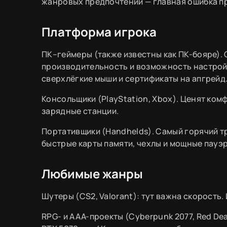
жанровых предпочтений — главная ошибка пр
Платформа игрока
ПК–геймеры (также известны как ПК-бояре).
производительность и возможность настройк
сверхлёгкие мыши и сертификаты на апгрейд
Консольщики (PlayStation, Xbox). Ценят комф
зарядные станции.
Портативщики (Handhelds). Самый горячий т
быстрые карты памяти, чехлы и мощные пауэ
Любимые жанры
Шутеры (CS2, Valorant): тут важна скорость.
RPG- и AAA-проекты (Cyberpunk 2077, Red De