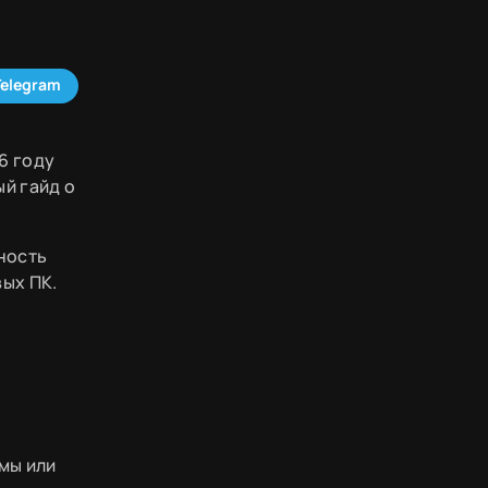
Telegram
6 году
ый гайд о
ность
вых ПК.
мы или