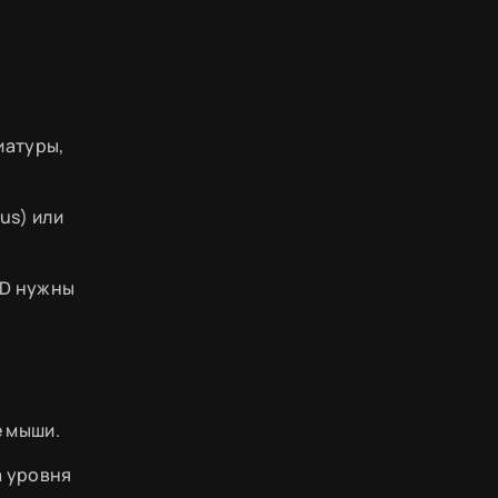
иатуры,
us) или
ED нужны
е мыши.
а уровня