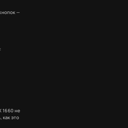
кнопок —
:
X 1660 не
 как это