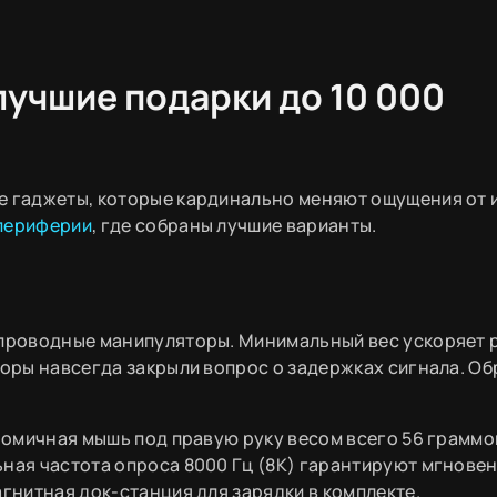
лучшие подарки до 10 000
е гаджеты, которые кардинально меняют ощущения от 
периферии
, где собраны лучшие варианты.
еспроводные манипуляторы. Минимальный вес ускоряет
соры навсегда закрыли вопрос о задержках сигнала. Об
номичная мышь под правую руку весом всего 56 граммо
ьная частота опроса 8000 Гц (8K) гарантируют мгнове
агнитная док-станция для зарядки в комплекте.