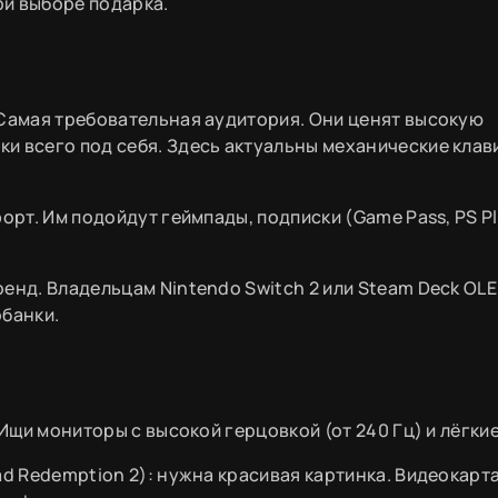
и выборе подарка.
 Самая требовательная аудитория. Они ценят высокую
и всего под себя. Здесь актуальны механические клав
.
орт. Им подойдут геймпады, подписки (Game Pass, PS Pl
ренд. Владельцам Nintendo Switch 2 или Steam Deck OL
рбанки.
 Ищи мониторы с высокой герцовкой (от 240 Гц) и лёгки
ad Redemption 2): нужна красивая картинка. Видеокарт