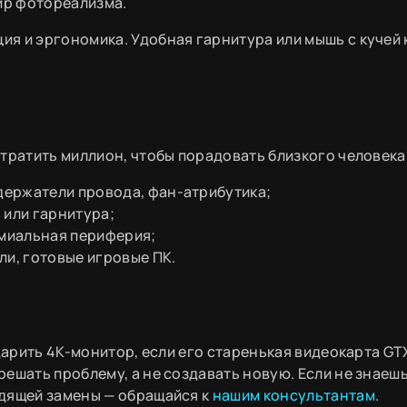
мир фотореализма.
я и эргономика. Удобная гарнитура или мышь с кучей 
тратить миллион, чтобы порадовать близкого человека
 держатели провода, фан-атрибутика;
 или гарнитура;
емиальная периферия;
ли, готовые игровые ПК.
дарить 4K-монитор, если его старенькая видеокарта GT
ешать проблему, а не создавать новую. Если не знаешь,
одящей замены — обращайся к
нашим консультантам
.