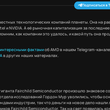
Подписаться в 
вестных технологических компаний планеты. Она на ра
el и NVIDIA. А её рыночная капитализация за последнее
помним, как компании это удалось, и какой путь она пр
 интересными фактами
об AMD в нашем Telegram-канале
IA
в других наших материалах.
гиганта Fairchild Semiconductor произошло знаковое с
отдела исследований Гордон Мур уволились, чтобы ос
ндами индустрии, так что деньги на новое дело нашли л
иков Fairchild Semiconductor. Так на свет появилась к