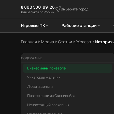
8 800 500-99-26
Выберите город
Для звонков по России
Игровые ПК
Рабочие станции
Главная
Медиа
Статьи
Железо
История 
СОДЕРЖАНИЕ
Бизнесмены поневоле
Чикагский мальчик
Люди и деньги
Повторюшки из Саннивейла
Ненастоящий полковник
Пригретые на груди