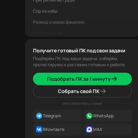
Сор из избы
Развод и новая фамилия
Битва титанов
Смена караула
Получите готовый ПК под свои задачи
Новые догонялки
Подберём ПК под ваши задачи, соберём,
протестируем и доставим готовым к работе.
Мягкая перезагрузка
Месть «Синим»
Подобрать ПК за 1 минуту
Наши дни
Собрать свой ПК
или свяжитесь с нами
Telegram
WhatsApp
ВКонтакте
MAX