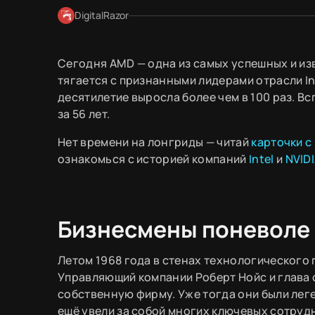
DigitalRazor
Сегодня AMD — одна из самых успешных и из
тягается с признанными лидерами отрасли Int
десятилетие выросла более чем в 100 раз. Вс
за 56 лет.
Нет времени на лонгриды — читай
карточки с
ознакомься с историей компаний
Intel
и
NVID
Бизнесмены поневоле
Летом 1968 года в стенах технологического 
Управляющий компании Роберт Нойс и глава 
собственную фирму. Уже тогда они были леге
ещё увели за собой многих ключевых сотрудн