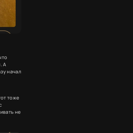
что
. А
азу начал
тот тоже
с
ивать не