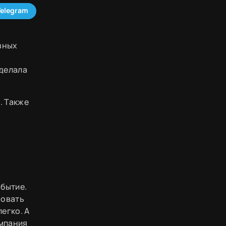
Telegram
вных
оделала
. Также
обытие.
новать
егко. А
омпания