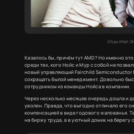
Отцы Intel: 
Казалось бы, причём тут AMD? Но именно это
среди тех, кого Нойс и Мур с собой не позва
новый управляющий Fairchild Semiconductor 
сокращать былой менеджмент. Довольно бы
сотрудником из команды Нойса в компании.
Через несколько месяцев очередь дошла и до 
уволен. Правда, что выгодно отличало его си
компенсацией в виде годового жалованья. Т
на биржу труда, а в уютный домик на берегу 