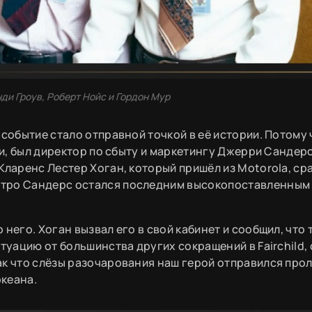
Энди Гроув, Роберт Нойс и Гордон Мур
 событие стало отправной точкой в её истории. Потому 
ли, был директор по сбыту и маркетингу Джерри Сандерс
Кларенс Лестер Хоган, который пришёл из Motorola, ср
стро Сандерс остался последним высокопоставленным
него. Хоган вызвал его в свой кабинет и сообщил, что 
туацию от большинства других сокращений в Fairchild, 
ак что слёзы разочарования наш герой отправился прол
океана.