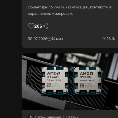
сервера — и когда H200 это
Ориентиры по VRAM, квантизации, контексту и
перебор
параллельным запросам.
266
30.07.2026
14 мин
26.1К
Артём Тевяшев
Статьи