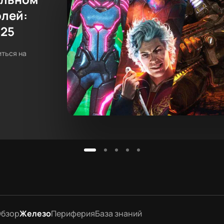
олей:
025
иться на
бзор
Железо
Периферия
База знаний