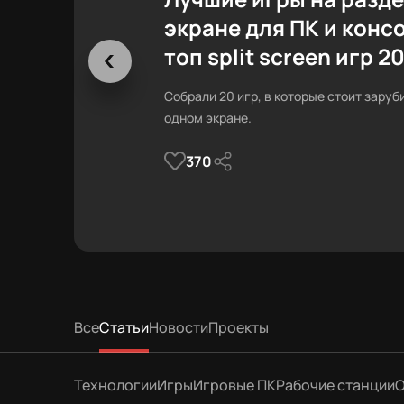
экране для ПК и конс
топ split screen игр 2
Собрали 20 игр, в которые стоит заруб
одном экране.
370
Все
Статьи
Новости
Проекты
Технологии
Игры
Игровые ПК
Рабочие станции
О