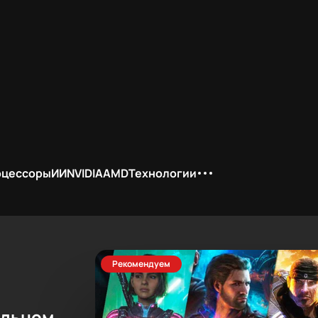
оцессоры
ИИ
NVIDIA
AMD
Технологии
Рекомендуем
ельном