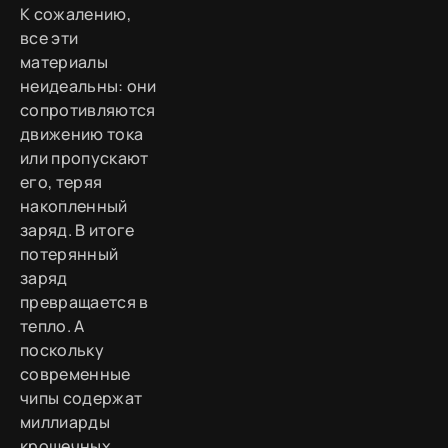
К сожалению,
все эти
материалы
неидеальны: они
сопротивляются
движению тока
или пропускают
его, теряя
накопленный
заряд. В итоге
потерянный
заряд
превращается в
тепло. А
поскольку
современные
чипы содержат
миллиарды
крошечных