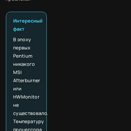
Интересный
факт
В эпоху
первых
Pentium
никакого
MSI
Afterburner
или
HWMonitor
не
существовало.
Температуру
процессора