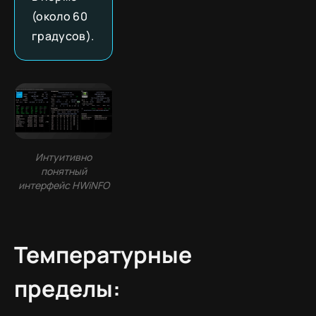
(около 60
градусов).
Интуитивно
понятный
интерфейс HWiNFO
Температурные
пределы: