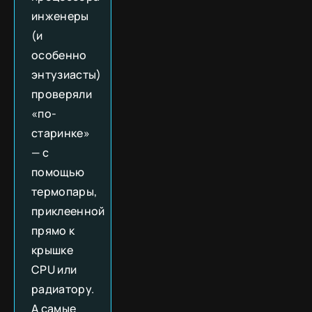
инженеры
(и
особенно
энтузиасты)
проверяли
«по-
старинке»
— с
помощью
термопары,
приклеенной
прямо к
крышке
CPU или
радиатору.
А самые