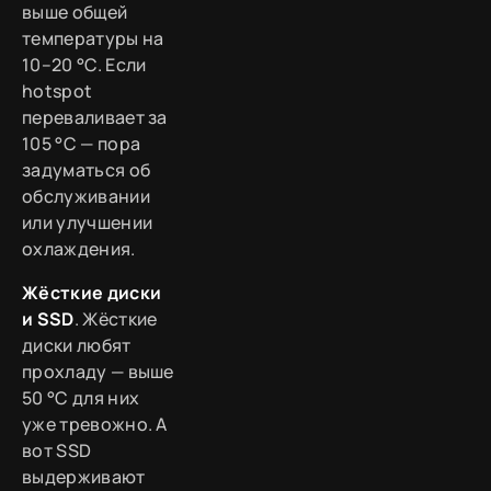
выше общей
температуры на
10–20 °C. Если
hotspot
переваливает за
105 °C — пора
задуматься об
обслуживании
или улучшении
охлаждения.
Жёсткие диски
и SSD
. Жёсткие
диски любят
прохладу — выше
50 °C для них
уже тревожно. А
вот SSD
выдерживают