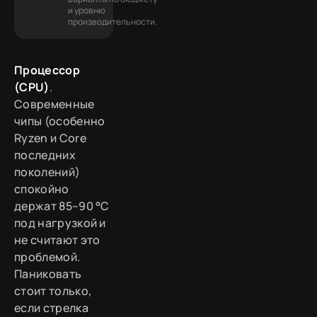
и уровню
производительности.
Процессор
(CPU)
.
Современные
чипы (особенно
Ryzen и Core
последних
поколений)
спокойно
держат 85–90 °C
под нагрузкой и
не считают это
проблемой.
Паниковать
стоит только,
если стрелка