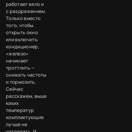
работает вяло и
с раздражением.
Только вместо
того, чтобы
открыть окно
или включить
кондиционер,
«железо»
начинает
троттлить —
снижать частоты
и тормозить.
Сейчас
расскажем, выше
каких
температур
комплектующие
лучше не
нагревать. И