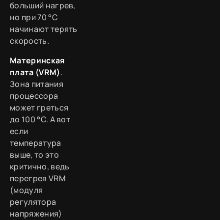
больший нагрев,
но при 70 °C
начинают терять
скорость.
Материнская
плата (VRM)
.
Зона питания
процессора
может греться
до 100 °C. А вот
если
температура
выше, то это
критично, ведь
перегрев VRM
(модуля
регулятора
напряжения)