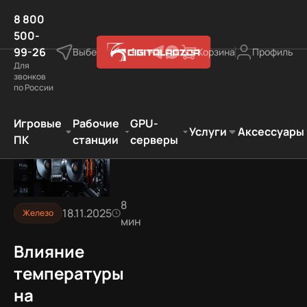
8 800
500-
99-26
Выберите город
Корзина
Профиль
Для
звонков
по России
температуры на производительность: где грань нормы
Игровые
Рабочие
GPU-
Услуги
Аксессуары
ПК
станции
серверы
8
18.11.2025
Железо
мин
Влияние
температуры
на