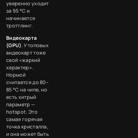
уверенно уходит
за 95 °C и
начинается
троттлинг.
Видеокарта
(GPU)
. У топовых
видеокарт тоже
свой «жаркий
характер».
Нормой
считается до 80–
85 °C на чипе, но
есть хитрый
параметр —
hotspot. Это
самая горячая
точка кристалла,
и она может быть