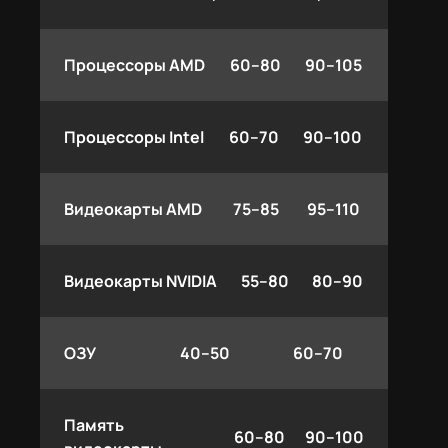
Процессоры AMD
60–80
90–105
Процессоры Intel
60–70
90–100
Видеокарты AMD
75–85
95–110
Видеокарты NVIDIA
55–80
80–90
ОЗУ
40–50
60–70
Память
60–80
90–100