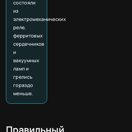
состояли
из
электромеханических
реле,
ферритовых
сердечников
и
вакуумных
ламп и
грелись
гораздо
меньше.
Правильный