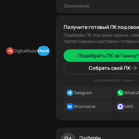
Заключение
Получите готовый ПК под свои
Подберём ПК под ваши задачи, соб
протестируем и доставим готовым к
Подписаться в Telegram
DigitalRazor
Подобрать ПК за 1 минут
Собрать свой ПК
или свяжитесь с нами
Telegram
Whats
ВКонтакте
MAX
Подберём