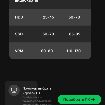
видеокарты
HDD
25–45
50–70
SSD
50–70
85–95
VRM
60–80
110–130
Поможем выбрать
игровой ПК
Пройди тест —
Подобрать ПК
покажем подходящие
варианты по бюджету