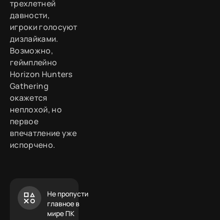
трехлетней
давности,
игроки голосуют
дизлайками.
Возможно,
геймплейно
Horizon Hunters
Gathering
окажется
неплохой, но
первое
впечатление уже
испорчено.
Не пропусти
главное в
мире ПК