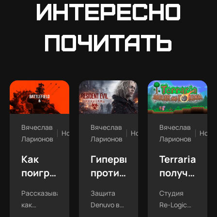
интересно
почитать
Вячеслав
Вячеслав
Вячеслав
Новости
Новости
Ново
Ларионов
Ларионов
Ларионов
Как
Гипервизор
Terraria
поиграть
против
получила
в
Denuvo:
долгождан
Рассказываем,
Защита
Студия
Battlefield
как
обновлени
как
Denuvo в
Re-Logic
6 из
энтузиасты
1.4.5
поиграть в
свежем
выкатила