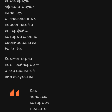
иное: яркую
«фиолетовую»
палитру,
стилизованных
персонажей и
интерфейс,
который словно
скопировали из
Fortnite.
Комментарии
под трейлером —
это отдельный
вид искусства:
Как
человек,
которому
нравятся