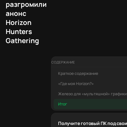
разгромили
анонс
Horizon
Hunters
Gathering
СОДЕРЖАНИЕ
Краткое содержание
«Где моя Horizon?»
Железо для «мультяшной» графики
Итог
Получите готовый ПК под свои