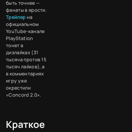
быть точнее —
фанаты в ярости.
Трейлер
на
официальном
YouTube-канале
PlayStation
тонет в
дизлайках (31
тысяча против 15
тысяч лайков), а
в комментариях
игру уже
окрестили
«Concord 2.0».
Краткое