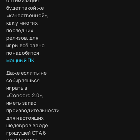
оптимизация
будет такой же
«качественной»,
как у многих
последних
релизов, для
игры всё равно
понадобится
мощный ПК
.
Даже если ты не
собираешься
играть в
«Concord 2.0»,
иметь запас
производительности
для настоящих
шедевров вроде
грядущей GTA 6