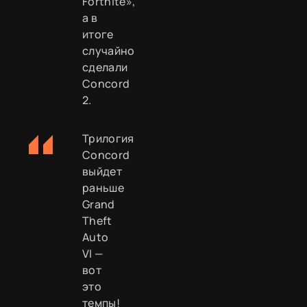
Fortnite»,
а в
итоге
случайно
сделали
Concord
2.
Трилогия
Concord
выйдет
раньше
Grand
Theft
Auto
VI —
вот
это
темпы!