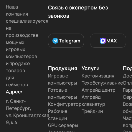
Наша
Связь с экспертом без
компания
звонков
специализируется
на
производстве
Telegram
MAX
мощных
игровых
компьютеров
и продаже
Продукция
Услуги
По
товаров
Игровые
Кастомизация
Дос
для
компьютеры
Техобслуживание
Опл
геймеров.
Готовые
Апгрейд центр
Гар
Адрес:
компьютеры
Апгрейд
Сер
г. Санкт-
Конфигуратор
клавиатур
Воз
Петербург,
Рабочие
Трейд-ин
обм
ул. Кронштадтская
станции
Час
9, к.4.
GPU серверы
воп