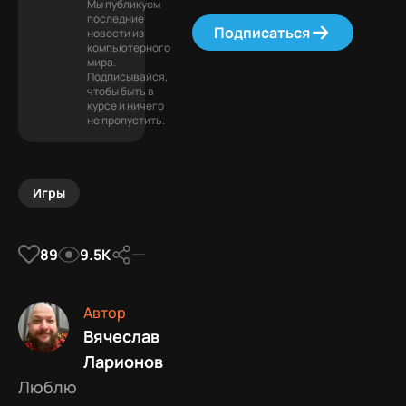
Мы публикуем
последние
Подписаться
новости из
компьютерного
мира.
Подписывайся,
чтобы быть в
курсе и ничего
не пропустить.
Игры
89
9.5К
Автор
Вячеслав
Ларионов
Люблю