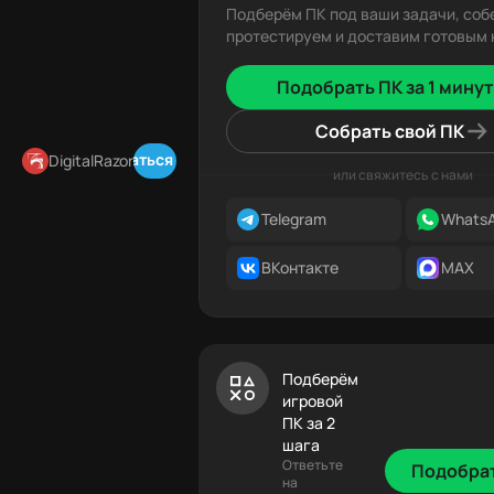
Подберём ПК под ваши задачи, соб
протестируем и доставим готовым к
Подобрать ПК за 1 минут
Собрать свой ПК
Подписаться в Telegram
DigitalRazor
или свяжитесь с нами
Telegram
Whats
ВКонтакте
MAX
Подберём
игровой
ПК за 2
шага
Ответьте
Подобра
на