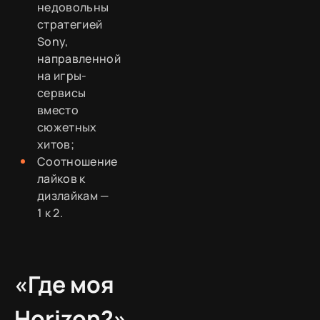
недовольны
стратегией
Sony,
направленной
на игры-
сервисы
вместо
сюжетных
хитов;
Соотношение
лайков к
дизлайкам —
1 к 2.
«Где моя
Horizon?»