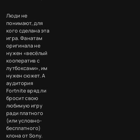
Люди не
понимают, для
кого сделана эта
игра. Фанатам
оригинала не
нужен «весёлый
кооператив с
лутбоксами», им
нужен сюжет. А
аудитория
Fortnite вряд ли
бросит свою
любимую игру
ради платного
(или условно-
бесплатного)
клона от Sony.