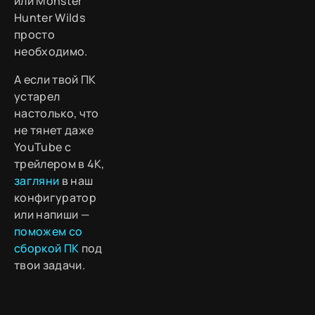
или Monster
Hunter Wilds
просто
необходимо.
А если твой ПК
устарел
настолько, что
не тянет даже
YouTube с
трейлером в 4K,
загляни
в наш
конфигуратор
или напиши —
поможем со
сборкой ПК
под
твои задачи.