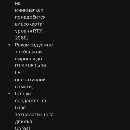
на
минималках
понадобится
видеокарта
уровня RTX
2060;
Рекомендуемые
требования
выросли до
RTX 3080 и 16
ГБ
оперативной
памяти;
Проект
создаётся на
базе
технологичного
движка
Unreal