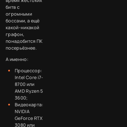
время жестоких
битв с
огромными
боссами, а ещё
какой-никакой
графон,
понадобится ПК
посерьёзнее.
А именно:
Процессор:
Intel Core i7-
8700 или
AMD Ryzen 5
3600;
Видеокарта:
NVIDIA
GeForce RTX
3080 или