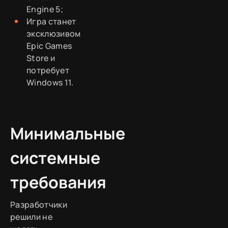
Engine 5;
Игра станет
эксклюзивом
Epic Games
Store и
потребует
Windows 11.
Минимальные
системные
требования
Разработчики
решили не