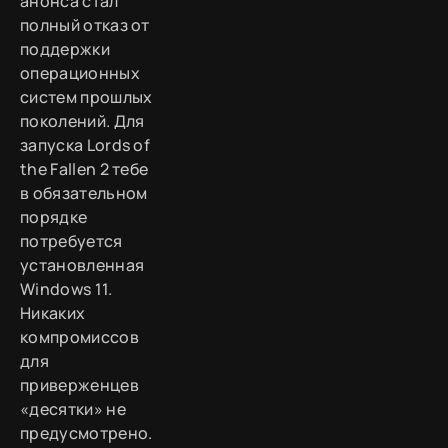
анонса стал
полный отказ от
поддержки
операционных
систем прошлых
поколений. Для
запуска Lords of
the Fallen 2 тебе
в обязательном
порядке
потребуется
установленная
Windows 11.
Никаких
компромиссов
для
приверженцев
«десятки» не
предусмотрено.