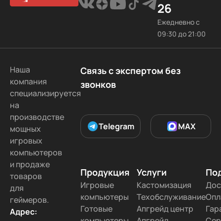
26
Ежедневно с
09:30 до 21:00
Наша
Связь с экспертом без
компания
звонков
специализируется
на
производстве
Telegram
MAX
мощных
игровых
компьютеров
и продаже
Продукция
Услуги
По
товаров
Игровые
Кастомизация
Дос
для
компьютеры
Техобслуживание
Опл
геймеров.
Готовые
Апгрейд центр
Гар
Адрес:
компьютеры
Апгрейд
Сер