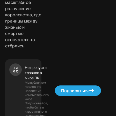
масштабное
разрушение
королевства, где
границы между
жизнью и
смертью
окончательно
стёрлись.
Не пропусти
главное в
мире ПК
Мы публикуем
последние
Подписаться
новости из
компьютерного
мира.
Подписывайся,
чтобы быть в
курсе и ничего
не пропустить.