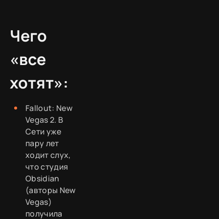
Чего
«все
хотят»:
Fallout: New
Vegas 2. В
Сети уже
пару лет
ходит слух,
что студия
Obsidian
(авторы New
Vegas)
получила