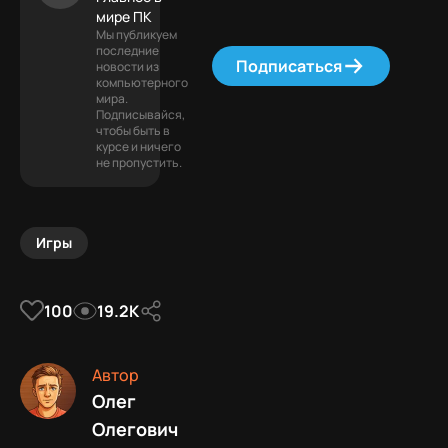
мире ПК
Мы публикуем
последние
Подписаться
новости из
компьютерного
мира.
Подписывайся,
чтобы быть в
курсе и ничего
не пропустить.
Игры
100
19.2К
Автор
Олег
Олегович