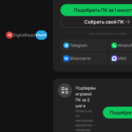
Подобрать ПК за 1 минут
Собрать свой ПК
или свяжитесь с нами
Подписаться в Telegram
DigitalRazor
Telegram
Whats
ВКонтакте
MAX
Подберём
игровой
ПК за 2
шага
Ответьте
Подобра
на
несколько
вопросов —
покажем