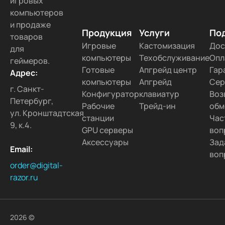
игровых
компьютеров
и продаже
Продукция
Услуги
По
товаров
Игровые
Кастомизация
Дос
для
компьютеры
Техобслуживание
Опл
геймеров.
Готовые
Апгрейд центр
Гар
Адрес:
компьютеры
Апгрейд
Сер
г. Санкт-
Конфигуратор
клавиатур
Воз
Петербург,
Рабочие
Трейд-ин
обм
ул. Кронштадтская
станции
Час
9, к.4.
GPU серверы
воп
Аксессуары
Зад
Email:
воп
order@digital-
razor.ru
2026 ©