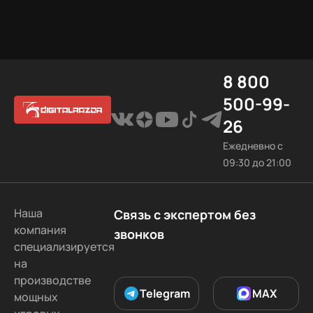
8 800
500-99-
26
Ежедневно с
09:30 до 21:00
Наша
Связь с экспертом без
компания
звонков
специализируется
на
производстве
Telegram
MAX
мощных