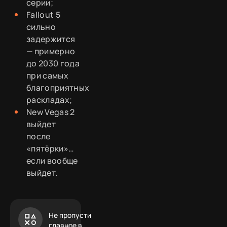
серии;
Fallout 5
сильно
задержится
— примерно
до 2030 года
при самых
благоприятных
раскладах;
New Vegas 2
выйдет
после
«пятёрки»…
если вообще
выйдет.
Не пропусти
главное в