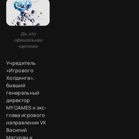
Да, это
официальная
картинка
Учредитель
«Игрового
Холдинга»,
бывший
генеральный
директор
MY.GAMES и экс-
глава игрового
направления VK
Василий
Магурян и