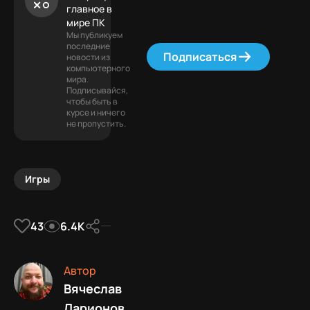
главное в
мире ПК
Мы публикуем
последние
Подписаться
новости из
компьютерного
мира.
Подписывайся,
чтобы быть в
курсе и ничего
не пропустить.
Игры
43
6.4К
Автор
Вячеслав
Ларионов