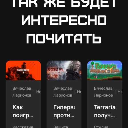
Так же будет
интересно
почитать
Вячеслав
Вячеслав
Вячеслав
Новости
Новости
Ново
Ларионов
Ларионов
Ларионов
Как
Гипервизор
Terraria
поиграть
против
получила
в
Denuvo:
долгождан
Рассказываем,
Защита
Студия