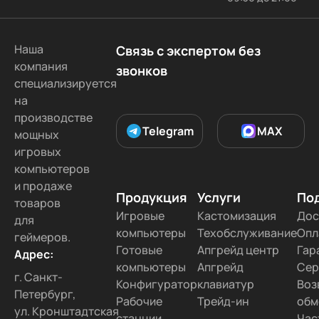
Наша
Связь с экспертом без
компания
звонков
специализируется
на
производстве
Telegram
MAX
мощных
игровых
компьютеров
и продаже
Продукция
Услуги
По
товаров
Игровые
Кастомизация
Дос
для
компьютеры
Техобслуживание
Опл
геймеров.
Готовые
Апгрейд центр
Гар
Адрес:
компьютеры
Апгрейд
Сер
г. Санкт-
Конфигуратор
клавиатур
Воз
Петербург,
Рабочие
Трейд-ин
обм
ул. Кронштадтская
станции
Час