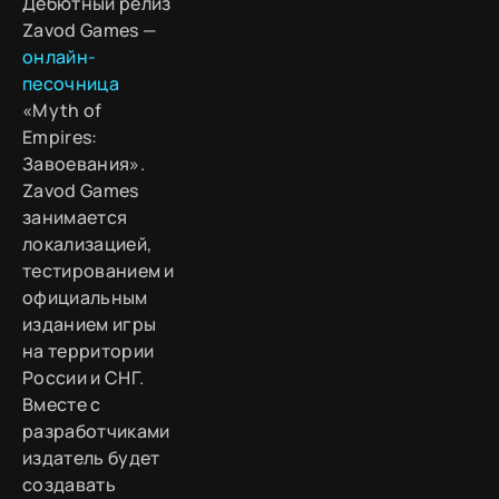
Дебютный релиз
Zavod Games —
онлайн-
песочница
«Myth of
Empires:
Завоевания».
Zavod Games
занимается
локализацией,
тестированием и
официальным
изданием игры
на территории
России и СНГ.
Вместе с
разработчиками
издатель будет
создавать