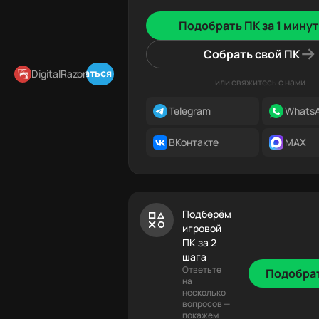
Подобрать ПК за 1 минут
Собрать свой ПК
Подписаться в Telegram
DigitalRazor
или свяжитесь с нами
Telegram
Whats
ВКонтакте
MAX
Подберём
игровой
ПК за 2
шага
Ответьте
Подобра
на
несколько
вопросов —
покажем