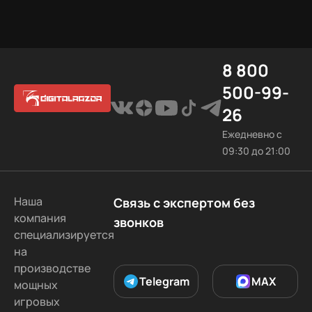
релиза.
8 800
500-99-
26
Ежедневно с
09:30 до 21:00
Наша
Связь с экспертом без
компания
звонков
специализируется
на
производстве
Telegram
MAX
мощных
игровых