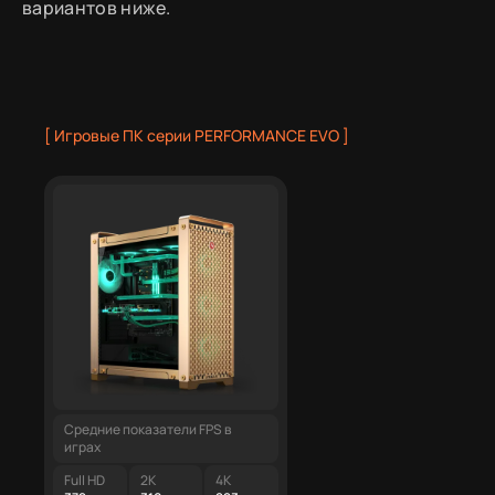
вариантов ниже.
[ Игровые ПК серии PERFORMANCE EVO ]
Средние показатели FPS в
Средние показатели FPS в
играх
играх
Full HD
2K
4K
Full HD
2K
4K