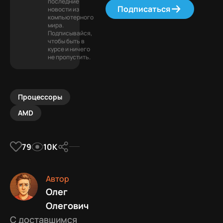
последние
Подписаться
новости из
компьютерного
мира.
Подписывайся,
чтобы быть в
курсе и ничего
не пропустить.
Процессоры
AMD
79
10К
Автор
Олег
Олегович
С доставшимся