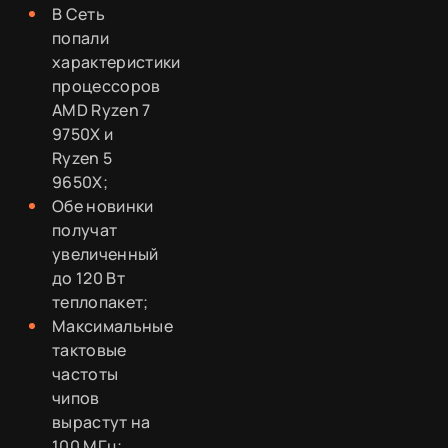
В Сеть
попали
характеристики
процессоров
AMD Ryzen 7
9750X и
Ryzen 5
9650X;
Обе новинки
получат
увеличенный
до 120 Вт
теплопакет;
Максимальные
тактовые
частоты
чипов
вырастут на
100 МГц;