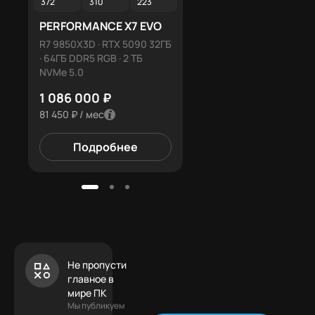
372
310
223
369
307
221
PERFORMANCE X7 EVO
PERFORMANCE X12 E
R7 9850X3D · RTX 5090 32ГБ
R9 9950X3D · RTX 5090
· 64ГБ DDR5 RGB · 2 ТБ
32ГБ · 96ГБ DDR5 RGB · 2
NVMe 5.0
NVMe 5.0
1 086 000 ₽
1 274 500 ₽
81 450 ₽ / мес
95 588 ₽ / мес
Подробнее
Подробнее
Не пропусти
главное в
мире ПК
Мы публикуем