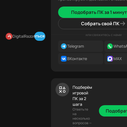
Подобрать ПК за 1 минут
Собрать свой ПК
или свяжитесь с нами
Подписаться в Telegram
DigitalRazor
Telegram
Whats
ВКонтакте
MAX
Подберём
игровой
ПК за 2
шага
Ответьте
Подобра
на
несколько
вопросов —