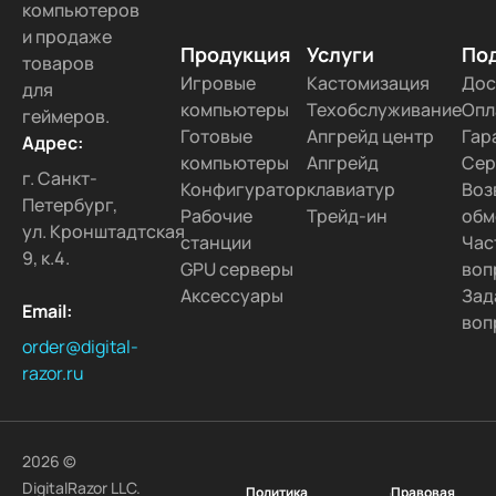
компьютеров
и продаже
Продукция
Услуги
По
товаров
Игровые
Кастомизация
Дос
для
компьютеры
Техобслуживание
Опл
геймеров.
Готовые
Апгрейд центр
Гар
Адрес:
компьютеры
Апгрейд
Сер
г. Санкт-
Конфигуратор
клавиатур
Воз
Петербург,
Рабочие
Трейд-ин
обм
ул. Кронштадтская
станции
Час
9, к.4.
GPU серверы
воп
Аксессуары
Зад
Email:
воп
order@digital-
razor.ru
2026 ©
DigitalRazor LLC.
Политика
Правовая