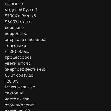
на рынке
моделей Ryzen 7
9700X и Ryzen 5
9600X станет
серьёзно
возросшее
энергопотребление.
Теплопакет
(TDP) обоих
процессоров
увеличится с
энергоэффективных
65 Вт сразу до
120 Вт.
Максимальные
тактовые
частоты при
этом вырастут
всего на 100