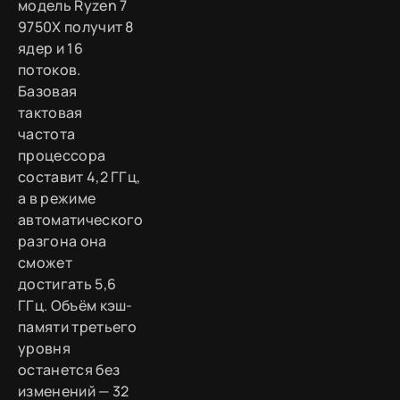
модель Ryzen 7
9750X получит 8
ядер и 16
потоков.
Базовая
тактовая
частота
процессора
составит 4,2 ГГц,
а в режиме
автоматического
разгона она
сможет
достигать 5,6
ГГц. Объём кэш-
памяти третьего
уровня
останется без
изменений — 32