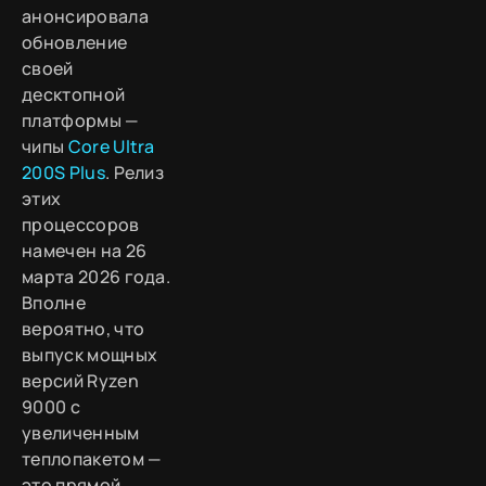
анонсировала
обновление
своей
десктопной
платформы —
чипы
Core Ultra
200S Plus
. Релиз
этих
процессоров
намечен на 26
марта 2026 года.
Вполне
вероятно, что
выпуск мощных
версий Ryzen
9000 с
увеличенным
теплопакетом —
это прямой