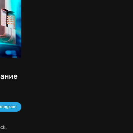
рание
Telegram
ck,