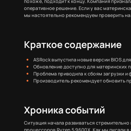
похоже, подходит к концу. Компания признал
оперативное решение. Если у вас материнская
мы настоятельно рекомендуем проверить на
Краткое содержание
ASRock выпустила новые версии BIOS дл
Обновление доступно для материнских пл
Проблема приводила к сбоям загрузки и
Производитель рекомендует обновить п
Хроника событий
Ситуация начала развиваться стремительно 
процессоров Ryzen 5 9600X. Как мы писали в