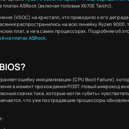
платах ASRock (включая топовые X670E Taichi).
ения (VSOC) на кристалл, что приводило к его деграда
сения распространились на всю линейку Ryzen 9000, т
ских плат, а не в самих процессорах. Подробнее об эт
ой на платах ASRock
.
 BIOS?
раняет ошибку инициализации (CPU Boot Failure), кото
жения в момент прохождения POST. Новый микрокод вн
асные скачки тока, которые могли «убить» чувствител
мечается, что уже пострадавшие процессоры обновлен
т: