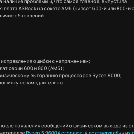
а наличие проблемы и, что самое главное, выпустила
 плата ASRock на сокете AM5 (чипсет 600-й или 800-й 
личие обновлений.
я исправления ошибки с напряжением;
ат серий 600 и 800 (AM5);
 физическому выгоранию процессоров Ryzen 9000;
рошивку незамедлительно.
после появления сообщений о физическом выходе из с
 материале
Ryzen 5 9600X сгорают: 4 подтверждённых 