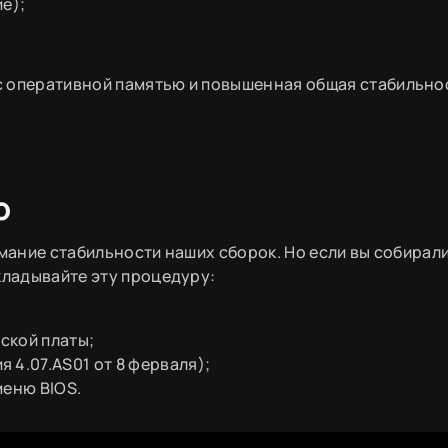
е);
с оперативной памятью и повышенная общая стабильно
ю
имание стабильности наших сборок. Но если вы собирал
кладывайте эту процедуру:
ской платы;
 4.07.AS01 от 8 ферваля);
меню BIOS.