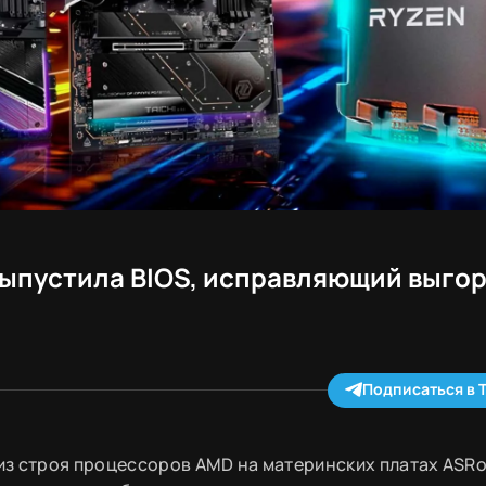
выпустила BIOS, исправляющий выго
Подписаться в 
з строя процессоров AMD на материнских платах ASRo