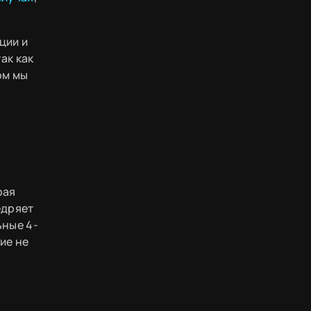
ции и
ак как
ом мы
рая
едряет
ьные 4-
ие не