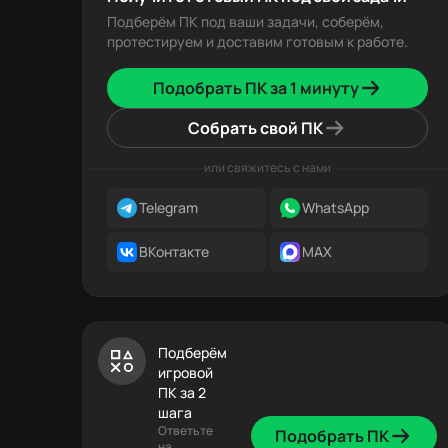
Подберём ПК под ваши задачи, соберём,
протестируем и доставим готовым к работе.
Подобрать ПК за 1 минуту
Собрать свой ПК
или свяжитесь с нами
Telegram
WhatsApp
ВКонтакте
MAX
Подберём
игровой
ПК за 2
шага
Ответьте
Подобрать ПК
на