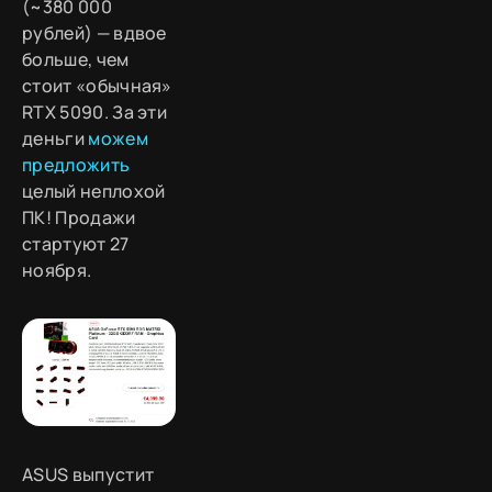
(~380 000
рублей) — вдвое
больше, чем
стоит «обычная»
RTX 5090. За эти
деньги
можем
предложить
целый неплохой
ПК! Продажи
стартуют 27
ноября.
ASUS выпустит