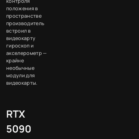
контроля
положения в
пространстве
производитель
встроил в
видеокарту
гироскоп и
акселерометр —
крайне
необычные
модули для
видеокарты.
RTX
5090