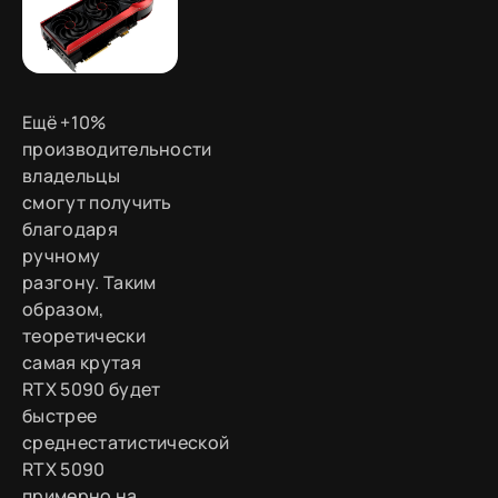
Ещё +10%
производительности
владельцы
смогут получить
благодаря
ручному
разгону. Таким
образом,
теоретически
самая крутая
RTX 5090 будет
быстрее
среднестатистической
RTX 5090
примерно на