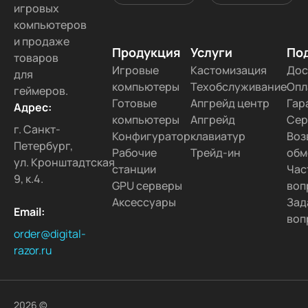
игровых
компьютеров
и продаже
Продукция
Услуги
По
товаров
Игровые
Кастомизация
Дос
для
компьютеры
Техобслуживание
Опл
геймеров.
Готовые
Апгрейд центр
Гар
Адрес:
компьютеры
Апгрейд
Сер
г. Санкт-
Конфигуратор
клавиатур
Воз
Петербург,
Рабочие
Трейд-ин
обм
ул. Кронштадтская
станции
Час
9, к.4.
GPU серверы
воп
Аксессуары
Зад
Email:
воп
order@digital-
razor.ru
2026 ©