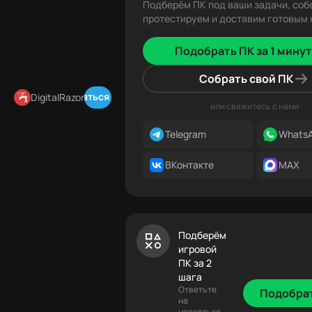
Подберём ПК под ваши задачи, соб
протестируем и доставим готовым к
Подобрать ПК за 1 минут
Собрать свой ПК
Подписаться в Telegram
DigitalRazor
или свяжитесь с нами
Telegram
Whats
ВКонтакте
MAX
Подберём
игровой
ПК за 2
шага
Ответьте
Подобра
на
несколько