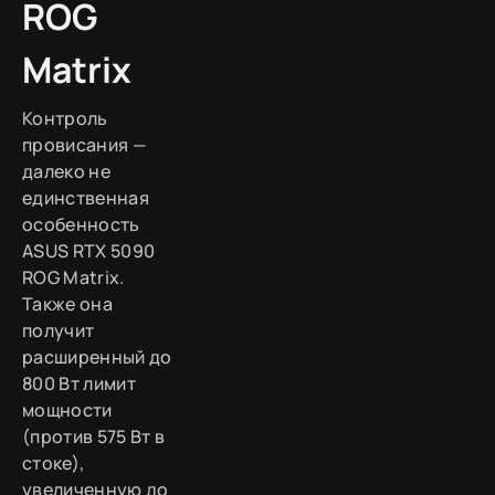
ROG
Matrix
Контроль
провисания —
далеко не
единственная
особенность
ASUS RTX 5090
ROG Matrix.
Также она
получит
расширенный до
800 Вт лимит
мощности
(против 575 Вт в
стоке),
увеличенную до