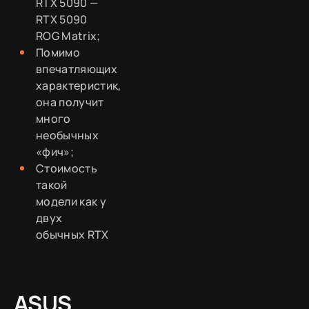
RTX 5090 —
RTX 5090
ROG Matrix;
Помимо
впечатляющих
характеристик,
она получит
много
необычных
«фич»;
Стоимость
такой
модели как у
двух
обычных RTX
ASUS