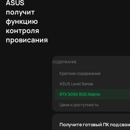
ASUS
получит
функцию
контроля
провисания
СОДЕРЖАНИЕ
Краткое содержание
ASUS Level Sense
RTX 5090 ROG Matrix
Цена и доступность
Получите готовый ПК под свои