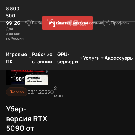
8 800
500-
99-26
Выберите город
Корзина
Профиль
Для
звонков
по России
TX 5090 от ASUS получит функцию контроля провисани
Игровые
Рабочие
GPU-
Услуги
Аксессуары
ПК
станции
серверы
2
08.11.2025
Железо
мин
Убер-
версия RTX
5090 от