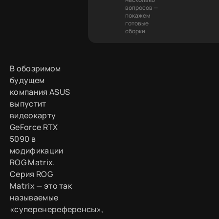
вопросов —
покажем
готовые
сборки
В обозримом
будущем
компания ASUS
выпустит
видеокарту
GeForce RTX
5090 в
модификации
ROG Matrix.
Серия ROG
Matrix — это так
называемые
«суперенереференсы»,