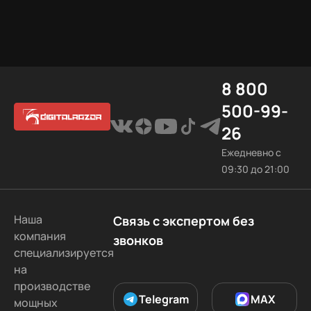
момента
релиза.
8 800
500-99-
26
Ежедневно с
09:30 до 21:00
Наша
Связь с экспертом без
компания
звонков
специализируется
на
производстве
Telegram
MAX
мощных