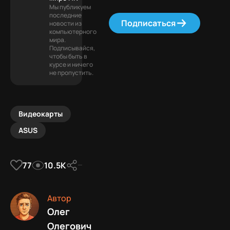
Мы публикуем
последние
Подписаться
новости из
компьютерного
мира.
Подписывайся,
чтобы быть в
курсе и ничего
не пропустить.
Видеокарты
ASUS
77
10.5К
Автор
Олег
Олегович