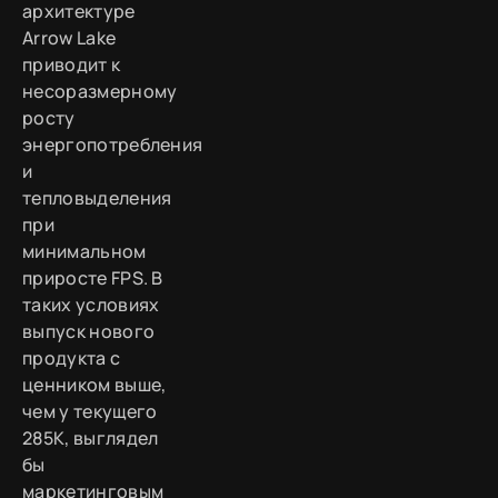
архитектуре
Arrow Lake
приводит к
несоразмерному
росту
энергопотребления
и
тепловыделения
при
минимальном
приросте FPS. В
таких условиях
выпуск нового
продукта с
ценником выше,
чем у текущего
285K, выглядел
бы
маркетинговым