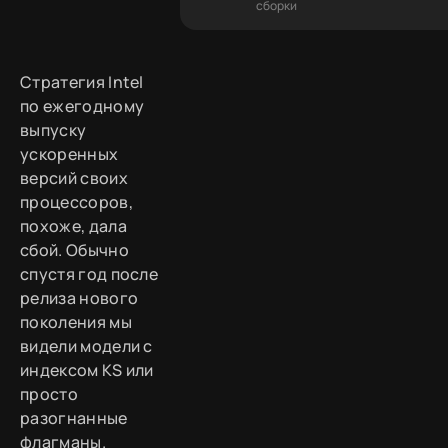
сборки
Стратегия Intel
по ежегодному
выпуску
ускоренных
версий своих
процессоров,
похоже, дала
сбой. Обычно
спустя год после
релиза нового
поколения мы
видели модели с
индексом KS или
просто
разогнанные
флагманы.