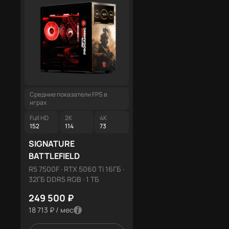
Средние показатели FPS в
Средние показатели FPS в
играх
играх
Full HD
2K
4K
Full HD
2K
4K
152
114
73
215
162
103
SIGNATURE
SIGNATURE TANJIRO
BATTLEFIELD
R5 9600X · RTX 5070 12ГБ
32ГБ DDR5 RGB · 1 ТБ
R5 7500F · RTX 5060 Ti 16ГБ ·
32ГБ DDR5 RGB · 1 ТБ
249 500 ₽
275 000 ₽
18 713 ₽ / мес
20 625 ₽ / мес