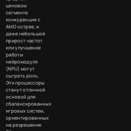
ценовом
сегменте
конкуренция с
AMD острее, и
даже небольшой
прирост частот
или улучшение
работы
нейромодуля
(NPU) могут
сыграть роль.
Эти процессоры
станут отличной
основой для
сбалансированных
игровых систем,
ориентированных
на разрешение