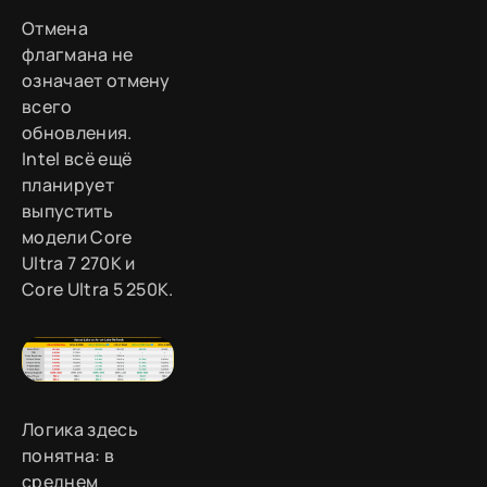
Отмена
флагмана не
означает отмену
всего
обновления.
Intel всё ещё
планирует
выпустить
модели Core
Ultra 7 270K и
Core Ultra 5 250K.
Логика здесь
понятна: в
среднем