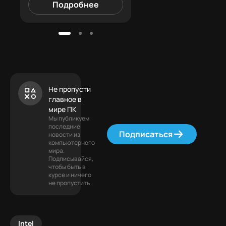
Подробнее
Подробнее
Не пропусти
главное в
мире ПК
Мы публикуем
последние
Подписаться
новости из
компьютерного
мира.
Подписывайся,
чтобы быть в
курсе и ничего
не пропустить.
Intel