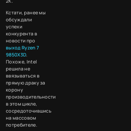
2K.
Кстати, ранее мы
обсуждали
успехи
конкурента в
новости про
выход Ryzen 7
9850X3D
.
Похоже, Intel
решила не
ввязываться в
прямую драку за
корону
производительности
в этом цикле,
сосредоточившись
на массовом
потребителе.