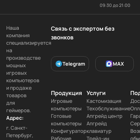
09:30 до 21:00
Наша
Связь с экспертом без
компания
звонков
специализируется
на
производстве
Telegram
MAX
мощных
игровых
компьютеров
и продаже
Продукция
Услуги
По
товаров
Игровые
Кастомизация
Дос
для
компьютеры
Техобслуживание
Опл
геймеров.
Готовые
Апгрейд центр
Гар
Адрес:
компьютеры
Апгрейд
Сер
г. Санкт-
Конфигуратор
клавиатур
Воз
Петербург,
Рабочие
Трейд-ин
обм