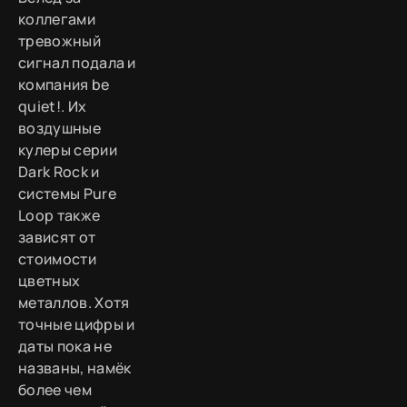
коллегами
тревожный
сигнал подала и
компания be
quiet!. Их
воздушные
кулеры серии
Dark Rock и
системы Pure
Loop также
зависят от
стоимости
цветных
металлов. Хотя
точные цифры и
даты пока не
названы, намёк
более чем