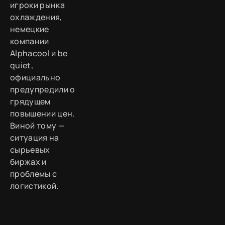
игроки рынка
охлаждения,
немецкие
компании
Alphacool и be
quiet,
официально
предупредили о
грядущем
повышении цен.
Виной тому —
ситуация на
сырьевых
биржах и
проблемы с
логистикой.