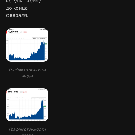
вступят в силу
до конца
февраля.
График стоимости
меди
График стоимости