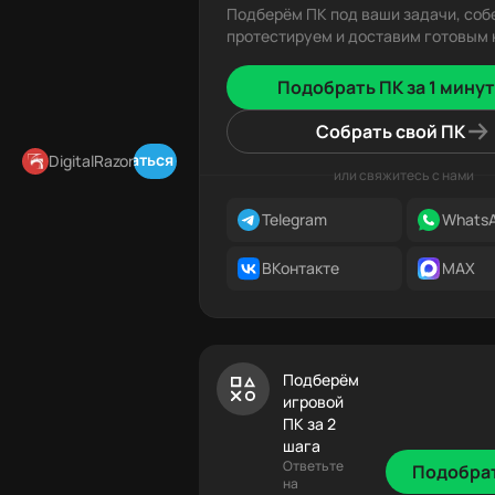
Подберём ПК под ваши задачи, соб
протестируем и доставим готовым к
Подобрать ПК за 1 минут
Собрать свой ПК
Подписаться в Telegram
DigitalRazor
или свяжитесь с нами
Telegram
Whats
ВКонтакте
MAX
Подберём
игровой
ПК за 2
шага
Ответьте
Подобра
на