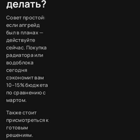
делать?
Совет простой:
если апгрейд
был в планах —
действуйте
сейчас. Покупка
радиатора или
водоблока
сегодня
сэкономит вам
10–15% бюджета
по сравнению с
мартом.
Также стоит
присмотреться к
готовым
решениям.