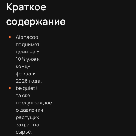
Краткое
содержание
Alphacool
поднимет
цены на 5–
10% уже к
концу
февраля
2026 года;
be quiet!
также
предупреждает
о давлении
растущих
затрат на
сырьё;