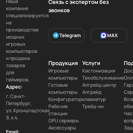
Наша
Связь с экспертом без
компания
звонков
специализируется
на
производстве
Telegram
MAX
мощных
игровых
компьютеров
и продаже
Продукция
Услуги
По
товаров
Игровые
Кастомизация
Дос
для
компьютеры
Техобслуживание
Опл
геймеров.
Готовые
Апгрейд центр
Гар
Адрес:
компьютеры
Апгрейд
Сер
г. Санкт-
Конфигуратор
клавиатур
Воз
Петербург,
Рабочие
Трейд-ин
обм
ул. Кронштадтская
станции
Час
9, к.4.
GPU серверы
воп
Аксессуары
Зад
Email: