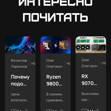
интересно
почитать
Олег
Вячеслав
Олег
Ново
Новости
Новости
Олегович
Ларионов
Олегович
RX
Почему
Ryzen
9070
подорожала
9800X3D
XT vs
оперативная
vs
Выясняем,
Цены
В свежем
RTX
память
7800X3D:
как
взлетели
сравнении
5070
в 2025
в
изменилось
вдвое! Кто
7800X3D
Ti: что