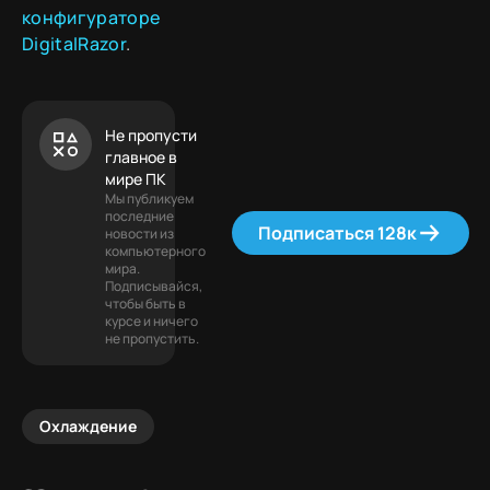
конфигураторе
DigitalRazor
.
Не пропусти
главное в
мире ПК
Мы публикуем
последние
Подписаться 128к
новости из
компьютерного
мира.
Подписывайся,
чтобы быть в
курсе и ничего
не пропустить.
Охлаждение