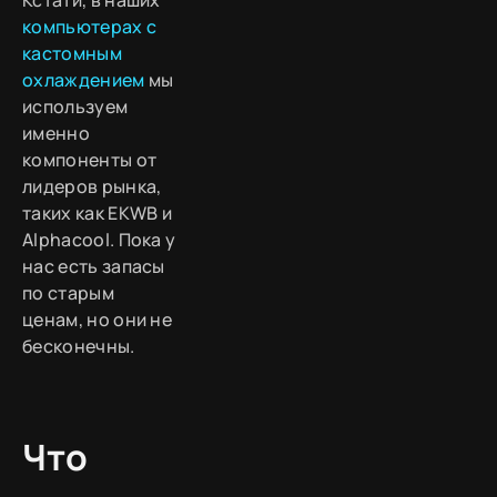
Кстати, в наших
компьютерах с
кастомным
охлаждением
мы
используем
именно
компоненты от
лидеров рынка,
таких как EKWB и
Alphacool. Пока у
нас есть запасы
по старым
ценам, но они не
бесконечны.
Что