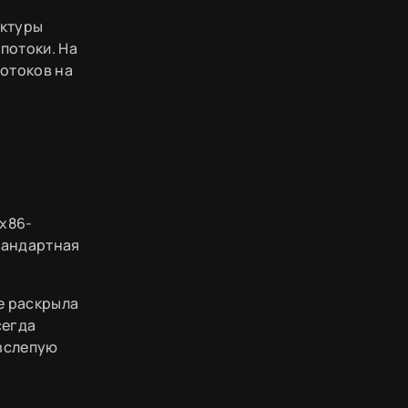
ектуры
потоки. На
потоков на
 x86-
тандартная
е раскрыла
сегда
 вслепую