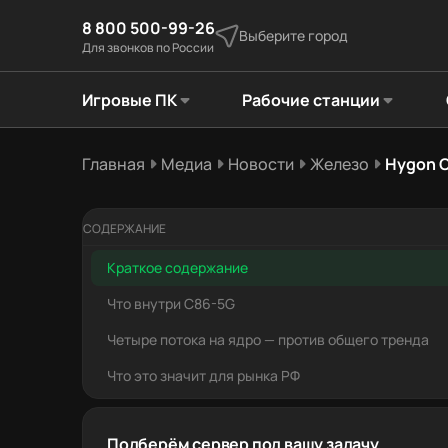
8 800 500-99-26
Выберите город
Для звонков по России
Игровые ПК
Рабочие станции
Главная
Медиа
Новости
Железо
Hygon C
СОДЕРЖАНИЕ
Краткое содержание
Что внутри C86-5G
Четыре потока на ядро — против общего тренда
Что это значит для рынка РФ
Подберём сервер под вашу задачу