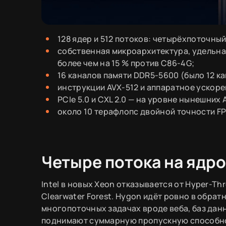
128 ядер и 512 потоков: четырёхпоточный
собственная микроархитектура, удельна
более чем на 15 % против C86-4G;
16 каналов памяти DDR5-5600 (было 12 ка
инструкции AVX-512 и аппаратное ускоре
PCIe 5.0 и CXL 2.0 — на уровне нынешних 
около 10 терафлопс двойной точности FP
Четыре потока на ядро
Intel в новых Xeon отказывается от Hyper-Th
Clearwater Forest. Hygon идёт ровно в обратн
многопоточных задачах вроде веба, баз дан
поднимают суммарную пропускную способн