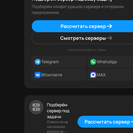
Подберём конфигурацию сервера и отправим
предложение.
Рассчитать сервер
Смотреть серверы
или свяжитесь с нами
Telegram
WhatsApp
ВКонтакте
MAX
Подберём
сервер под
задачи
Рассчитать сервер
Ответьте на
несколько
вопросов —