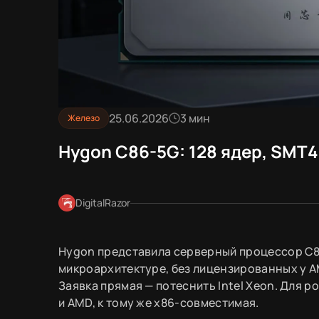
25.06.2026
3 мин
Железо
Hygon C86-5G: 128 ядер, SMT4
DigitalRazor
Hygon представила серверный процессор C8
микроархитектуре, без лицензированных у AMD
Заявка прямая — потеснить Intel Xeon. Для р
и AMD, к тому же x86-совместимая.