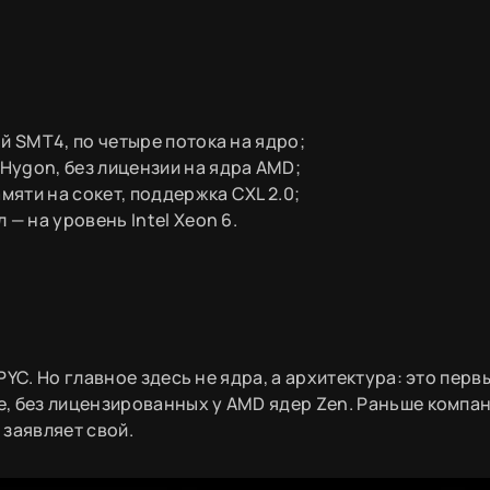
й SMT4, по четыре потока на ядро;
Hygon, без лицензии на ядра AMD;
мяти на сокет, поддержка CXL 2.0;
 — на уровень Intel Xeon 6.
YC. Но главное здесь не ядра, а архитектура: это перв
, без лицензированных у AMD ядер Zen. Раньше компа
заявляет свой.