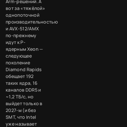
Arm-решений. А
вот за «тяжёлой»
однопоточной
производительностью
и AVX-512/AMX
по-прежнему
идут к P-
ядерным Xeon —
следующее
поколение
Diamond Rapids
обещает 192
таких ядра, 16
каналов DDR5 и
~1,2 ТБ/с, но
выйдет только в
2027-м (и без
SMT, что Intel
уже называет