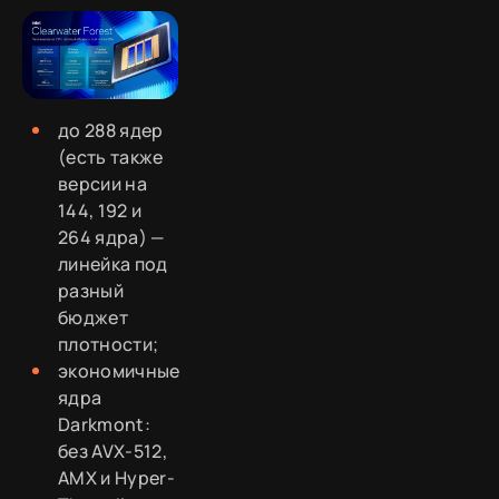
до 288 ядер
(есть также
версии на
144, 192 и
264 ядра) —
линейка под
разный
бюджет
плотности;
экономичные
ядра
Darkmont:
без AVX-512,
AMX и Hyper-