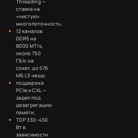
Threading —
ставка на
«чистую»
многопоточность;
12 каналов
DDR5 на
8000 MT/s,
около 750
ГБ/с на
сокет, до 576
МБ L3-кеша;
поддержка
PCIe и CXL —
задел под
дезагрегацию
памяти;
TDP 330–450
Вт в
зависимости