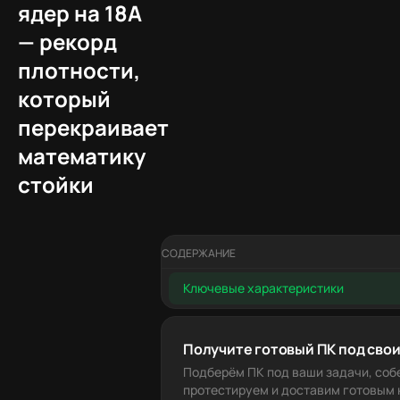
ядер на 18A
— рекорд
плотности,
который
перекраивает
математику
стойки
СОДЕРЖАНИЕ
Ключевые характеристики
Получите готовый ПК под свои
Подберём ПК под ваши задачи, соб
протестируем и доставим готовым к