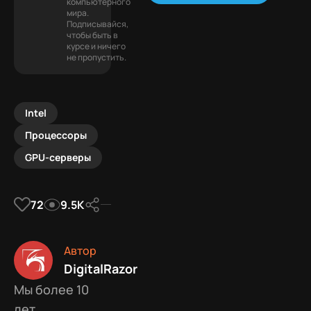
компьютерного
мира.
Подписывайся,
чтобы быть в
курсе и ничего
не пропустить.
Intel
Процессоры
GPU-серверы
72
9.5К
Автор
DigitalRazor
Мы более 10
лет