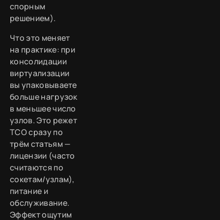
спорным
решением).
Что это меняет
на практике: при
консолидации
виртуализации
вы упаковываете
больше нагрузок
в меньшее число
узлов. Это режет
TCO сразу по
трём статьям —
лицензии (часто
считаются по
сокетам/узлам),
питание и
обслуживание.
Эффект ощутим