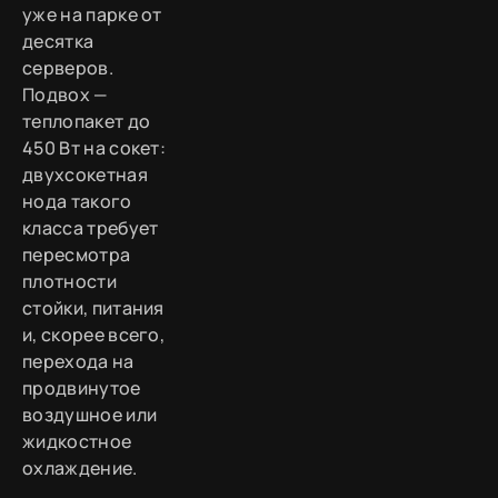
уже на парке от
десятка
серверов.
Подвох —
теплопакет до
450 Вт на сокет:
двухсокетная
нода такого
класса требует
пересмотра
плотности
стойки, питания
и, скорее всего,
перехода на
продвинутое
воздушное или
жидкостное
охлаждение.