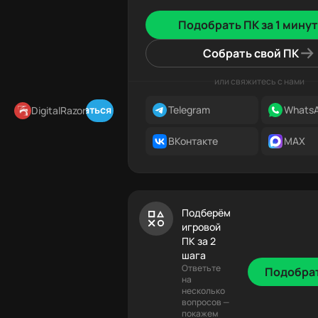
Подобрать ПК за 1 минут
Собрать свой ПК
или свяжитесь с нами
Telegram
Whats
Подписаться в Telegram
DigitalRazor
ВКонтакте
MAX
Подберём
игровой
ПК за 2
шага
Ответьте
Подобра
на
несколько
вопросов —
покажем