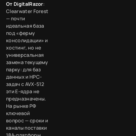
От DigitalRazor
:
Clearwater Forest
— почти
идеальная база
под «ферму
консолидации» и
хостинг, но не
универсальная
замена текущему
парку: для баз
данных и HPC-
задач с AVX-512
эти E-ядра не
предназначены.
На рынке РФ
ключевой
вопрос — сроки и
каналы поставки
18A-платформ,