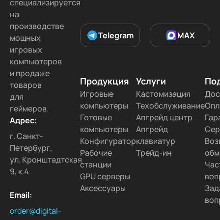
специализируется
на
производстве
Telegram
MAX
мощных
игровых
компьютеров
и продаже
Продукция
Услуги
По
товаров
Игровые
Кастомизация
Дос
для
компьютеры
Техобслуживание
Опл
геймеров.
Готовые
Апгрейд центр
Гар
Адрес:
компьютеры
Апгрейд
Сер
г. Санкт-
Конфигуратор
клавиатур
Воз
Петербург,
Рабочие
Трейд-ин
обм
ул. Кронштадтская
станции
Час
9, к.4.
GPU серверы
воп
Аксессуары
Зад
Email:
воп
order@digital-