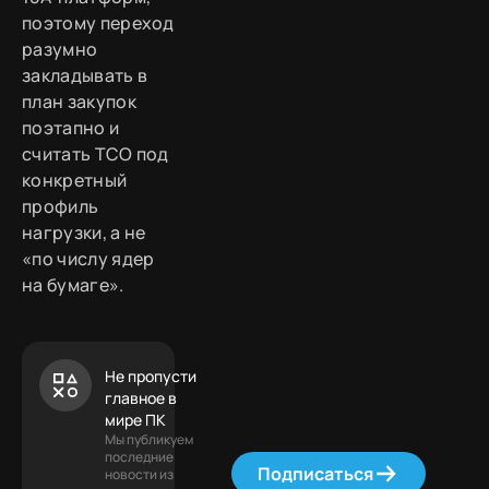
поэтому переход
разумно
закладывать в
план закупок
поэтапно и
считать TCO под
конкретный
профиль
нагрузки, а не
«по числу ядер
на бумаге».
Не пропусти
главное в
мире ПК
Мы публикуем
последние
Подписаться
новости из