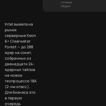
готовые
сборки
Intel вывела на
рынок
серверные Xeon
6+ Clearwater
Forest — до 288
ядер на сокет,
собранных из
двенадцати 24-
ядерных тайлов
на новом
техпроцессе 18A
(2-нм класс).
Для бизнеса это
в первую
очередь