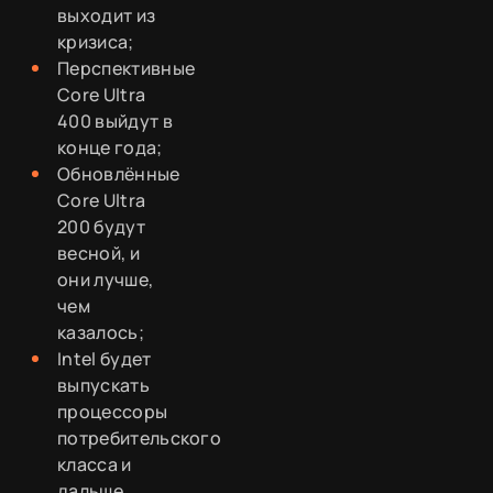
выходит из
кризиса;
Перспективные
Core Ultra
400 выйдут в
конце года;
Обновлённые
Core Ultra
200 будут
весной, и
они лучше,
чем
казалось;
Intel будет
выпускать
процессоры
потребительского
класса и
дальше.