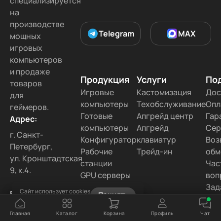
специализируется
на
производстве
Telegram
MAX
мощных
игровых
компьютеров
и продаже
Продукция
Услуги
По
товаров
Игровые
Кастомизация
Дос
для
компьютеры
Техобслуживание
Опл
геймеров.
Готовые
Апгрейд центр
Гар
Адрес:
компьютеры
Апгрейд
Сер
г. Санкт-
Конфигуратор
клавиатур
Воз
Петербург,
Рабочие
Трейд-ин
обм
ул. Кронштадтская
станции
Час
9, к.4.
GPU серверы
воп
Аксессуары
Зад
Сайт использует cookies
Email:
Принять
воп
Узнать подробнее
order@digital-
Главная
Каталог
Корзина
Профиль
Чат