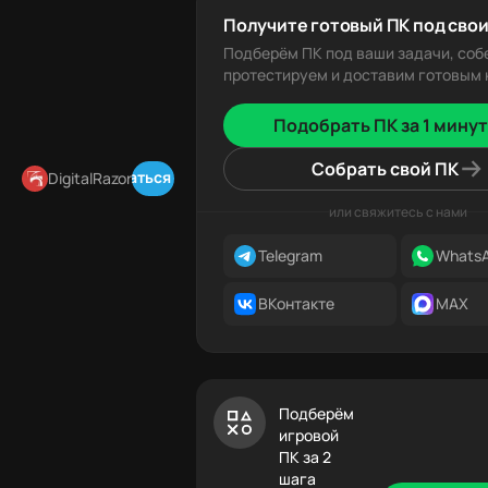
Получите готовый ПК под свои
Подберём ПК под ваши задачи, соб
протестируем и доставим готовым к
Подобрать ПК за 1 минут
Собрать свой ПК
Подписаться в Telegram
DigitalRazor
или свяжитесь с нами
Telegram
Whats
ВКонтакте
MAX
Подберём
игровой
ПК за 2
шага