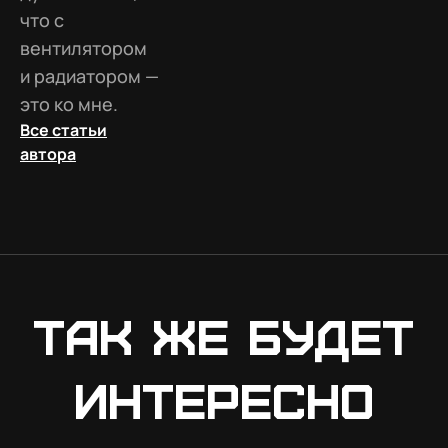
что с
вентилятором
и радиатором —
это ко мне.
Все статьи
автора
Так же будет
интересно