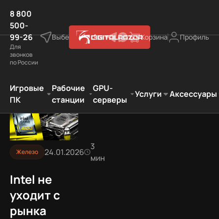
8 800
500-
99-26
Выберите город
Корзина
Профиль
Для
звонков
по России
т с рынка потребительских процессоров, Core Ultra 400 
Игровые
Рабочие
GPU-
Услуги
Аксессуары
ПК
станции
серверы
3
24.01.2026
Железо
мин
Intel не
уходит с
рынка