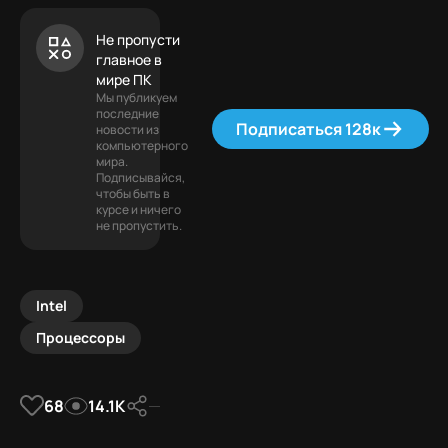
Не пропусти
главное в
мире ПК
Мы публикуем
последние
Подписаться 128к
новости из
компьютерного
мира.
Подписывайся,
чтобы быть в
курсе и ничего
не пропустить.
Intel
Процессоры
68
14.1К