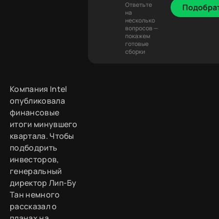
Ответьте
Подобра
на
несколько
вопросов —
покажем
готовые
сборки
Компания Intel
опубликовала
финансовые
итоги минувшего
квартала. Чтобы
подбодрить
инвесторов,
генеральный
директор Лип-Бу
Тан немного
рассказал о
планах на