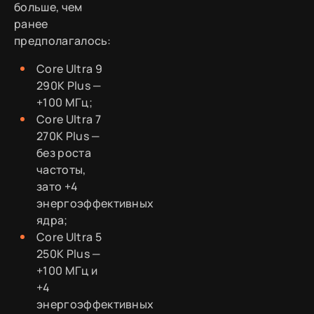
больше, чем
ранее
предполагалось:
Core Ultra 9
290K Plus —
+100 МГц;
Core Ultra 7
270K Plus —
без роста
частоты,
зато +4
энергоэффективных
ядра;
Core Ultra 5
250K Plus —
+100 МГц и
+4
энергоэффективных