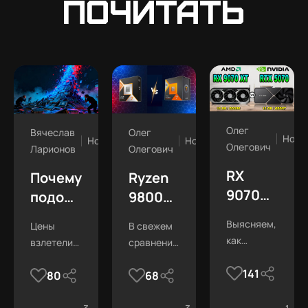
почитать
Олег
Вячеслав
Олег
Ново
Новости
Новости
Олегович
Ларионов
Олегович
RX
Почему
Ryzen
9070
подорожала
9800X3D
XT vs
оперативная
vs
Выясняем,
Цены
В свежем
RTX
память
7800X3D:
как
взлетели
сравнении
5070
в 2025
в
изменилось
вдвое! Кто
7800X3D
Ti: что
году
свежих
141
быстродействие
80
68
виноват и
выглядит
изменилос
этих
тестах
что будет
более
видеокарт