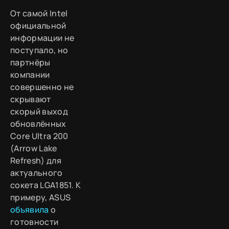
От самой Intel
официальной
информации не
поступало, но
партнёры
компании
совершенно не
скрывают
скорый выход
обновлённых
Core Ultra 200
(Arrow Lake
Refresh) для
актуального
сокета LGA1851. К
примеру, ASUS
объявила
о
готовности