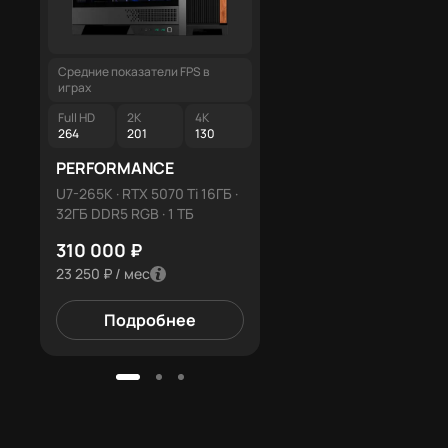
Средние показатели FPS в
Средние показатели FPS в
играх
играх
Full HD
2K
4K
Full HD
2K
4K
264
201
130
264
201
130
PERFORMANCE
PROGAMING X3
U7-265K · RTX 5070 Ti 16ГБ ·
U7-265K · RTX 5070 Ti 16Г
32ГБ DDR5 RGB · 1 ТБ
32ГБ DDR5 RGB · 1 ТБ
310 000 ₽
332 000 ₽
23 250 ₽ / мес
24 900 ₽ / мес
Подробнее
Подробнее