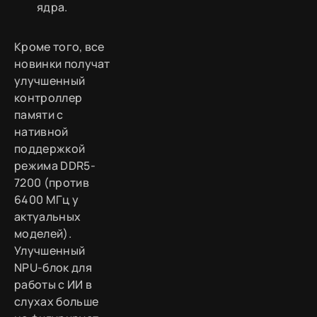
ядра.
Кроме того, все
новинки получат
улучшенный
контроллер
памяти с
нативной
поддержкой
режима DDR5-
7200 (против
6400 МГц у
актуальных
моделей).
Улучшенный
NPU-блок для
работы с ИИ в
слухах больше