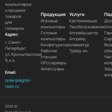
компьютеров
и продаже
Продукция
Услуги
По
товаров
Игровые
Кастомизация
Дос
для
компьютеры
Техобслуживание
Опл
геймеров.
Готовые
Апгрейд центр
Гар
Адрес:
компьютеры
Апгрейд
Сер
г. Санкт-
Конфигуратор
клавиатур
Воз
Петербург,
Рабочие
Трейд-ин
обм
ул. Кронштадтская
станции
Час
9, к.4.
GPU серверы
воп
Аксессуары
Зад
Email:
воп
order@digital-
razor.ru
2026 ©