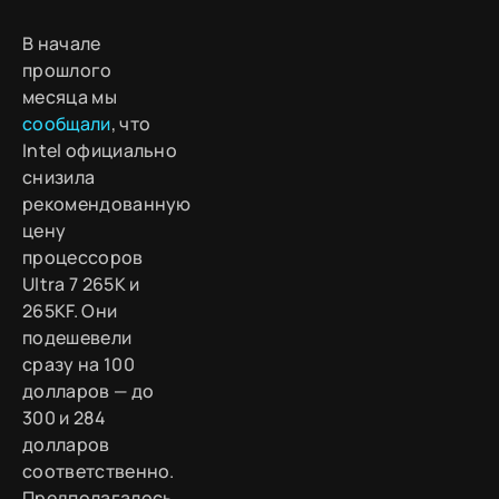
В начале
прошлого
месяца мы
сообщали
, что
Intel официально
снизила
рекомендованную
цену
процессоров
Ultra 7 265K и
265KF. Они
подешевели
сразу на 100
долларов — до
300 и 284
долларов
соответственно.
Предполагалось,