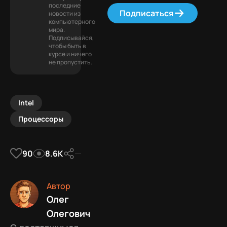
последние
Подписаться
новости из
компьютерного
мира.
Подписывайся,
чтобы быть в
курсе и ничего
не пропустить.
Intel
Процессоры
90
8.6К
Автор
Олег
Олегович