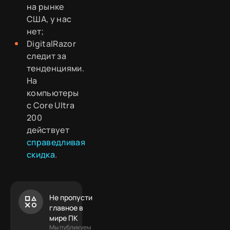
на рынке
США, у нас
нет;
DigitalRazor
следит за
тенденциями.
На
компьютеры
с Core Ultra
200
действует
справедливая
скидка
.
Не пропусти
главное в
мире ПК
Мы публикуем