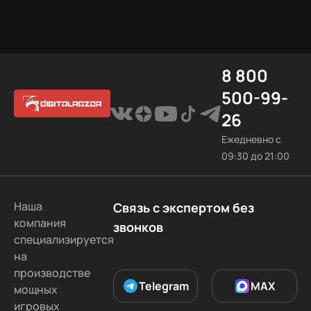
релиза.
8 800
500-99-
26
Ежедневно с
09:30 до 21:00
Наша
Связь с экспертом без
компания
звонков
специализируется
на
производстве
Telegram
MAX
мощных
игровых