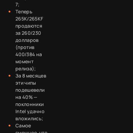
7;
Теперь
265K/265KF
продаются
за 260/230
долларов
(против
400/384 на
момент
релиза);
За 8 месяцев
эти чипы
подешевели
на 40% —
поклонники
Intel удачно
вложились;
Самое
смешное, что