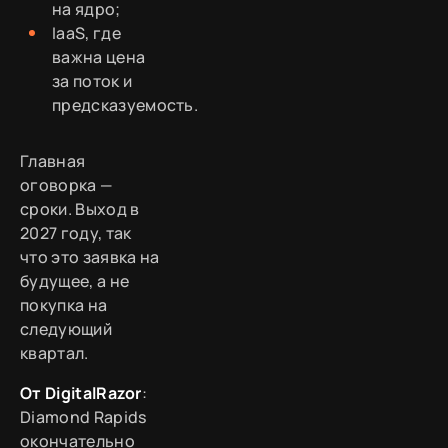
на ядро;
IaaS, где
важна цена
за поток и
предсказуемость.
Главная
оговорка —
сроки. Выход в
2027 году, так
что это заявка на
будущее, а не
покупка на
следующий
квартал.
От DigitalRazor
:
Diamond Rapids
окончательно