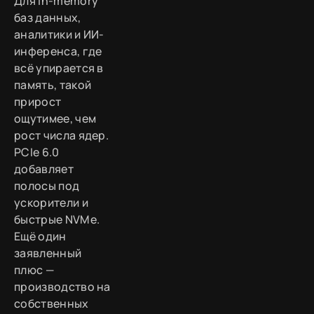
Для in-memory
баз данных,
аналитики и ИИ-
инференса, где
всё упирается в
память, такой
прирост
ощутимее, чем
рост числа ядер.
PCIe 6.0
добавляет
полосы под
ускорители и
быстрые NVMe.
Ещё один
заявленный
плюс —
производство на
собственных