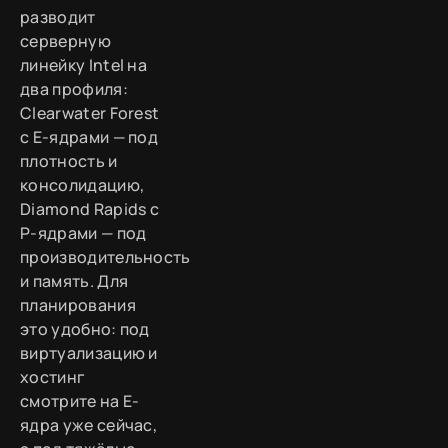
разводит
серверную
линейку Intel на
два профиля:
Clearwater Forest
с E-ядрами — под
плотность и
консолидацию,
Diamond Rapids с
P-ядрами — под
производительность
и память. Для
планирования
это удобно: под
виртуализацию и
хостинг
смотрите на E-
ядра уже сейчас,