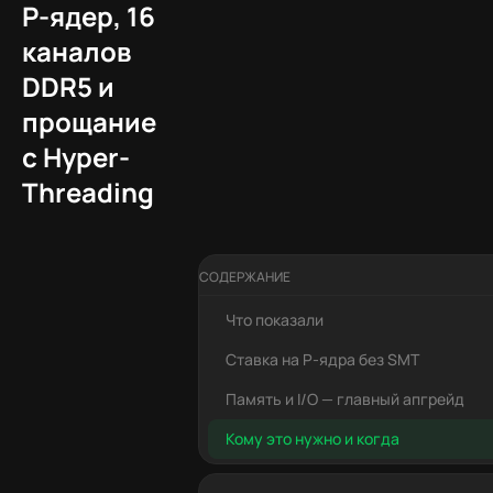
P-ядер, 16
каналов
DDR5 и
прощание
с Hyper-
Threading
СОДЕРЖАНИЕ
Что показали
Ставка на P-ядра без SMT
Память и I/O — главный апгрейд
Кому это нужно и когда