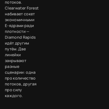
потоков.
Clearwater Forest
набивает сокет
экономичными
E-ядрами ради
плотности —
Diamond Rapids
идёт другим
путём. Две
линейки
закрывают
разные
сценарии: одна
про количество
потоков, другая
про силу
каждого.