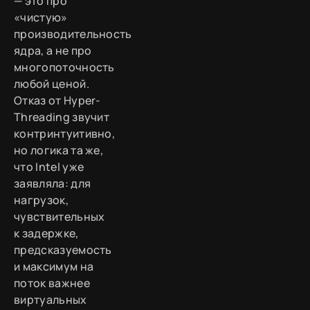
— это про
«чистую»
производительность
ядра, а не про
многопоточность
любой ценой.
Отказ от Hyper-
Threading звучит
контринтуитивно,
но логика та же,
что Intel уже
заявляла: для
нагрузок,
чувствительных
к задержке,
предсказуемость
и максимум на
поток важнее
виртуальных