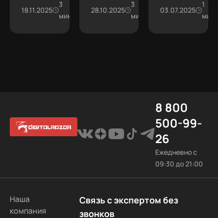
видеокарт
за 4
дальше?
3
разумным
3
1
картина
18.11.2025
111.5К
28.10.2025
55.1К
03.07.2025
RTX 5070
мин
выбором.
мин
мин
месяца?
неоднозначная
Ti и RX
9070 XT с
момента
релиза.
8 800
500-99-
26
Ежедневно с
09:30 до 21:00
Наша
Связь с экспертом без
компания
звонков