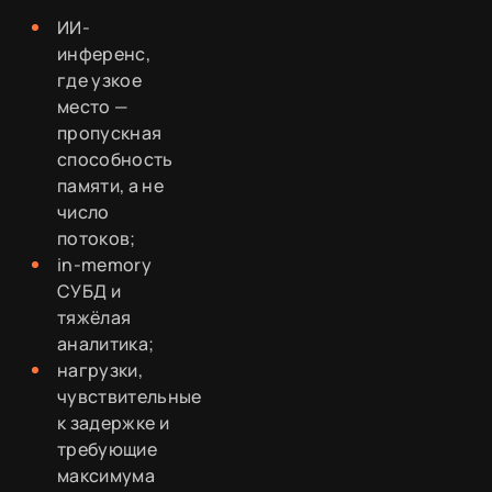
ИИ-
инференс,
где узкое
место —
пропускная
способность
памяти, а не
число
потоков;
in-memory
СУБД и
тяжёлая
аналитика;
нагрузки,
чувствительные
к задержке и
требующие
максимума