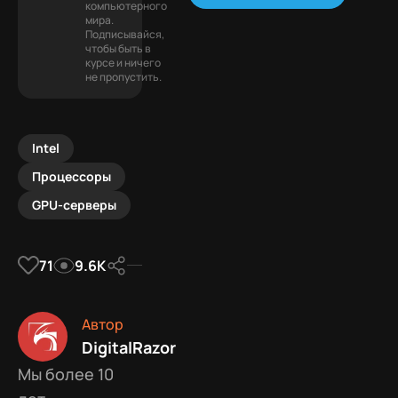
компьютерного
мира.
Подписывайся,
чтобы быть в
курсе и ничего
не пропустить.
Intel
Процессоры
GPU-серверы
71
9.6К
Автор
DigitalRazor
Мы более 10