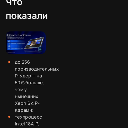
Что
показали
до 256
производительных
P-ядер — на
50% больше,
чем у
нынешних
Xeon 6 с P-
ядрами;
техпроцесс
Intel 18A-P,