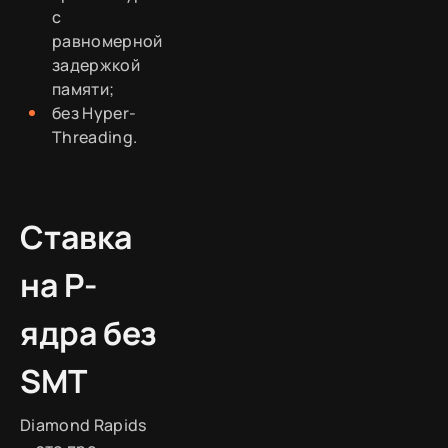
с
равномерной
задержкой
памяти;
без Hyper-
Threading.
Ставка
на P-
ядра без
SMT
Diamond Rapids