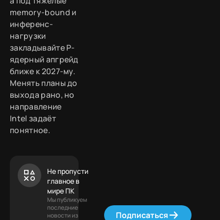
а под тяжёлые
memory-bound и
инференс-
нагрузки
закладывайте P-
ядерный апгрейд
ближе к 2027-му.
Менять планы до
выхода рано, но
направление
Intel задаёт
понятное.
Не пропусти
главное в
мире ПК
Мы публикуем
последние
Подписаться
новости из