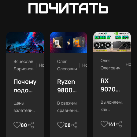
почитать
Олег
Вячеслав
Олег
Ново
Новости
Новости
Олегович
Ларионов
Олегович
RX
Почему
Ryzen
9070
подорожала
9800X3D
XT vs
оперативная
vs
Выясняем,
Цены
В свежем
RTX
память
7800X3D:
как
взлетели
сравнении
5070
в 2025
в
изменилось
вдвое! Кто
7800X3D
Ti: что
году
свежих
141
быстродействие
80
68
виноват и
выглядит
изменилос
этих
тестах
что будет
более