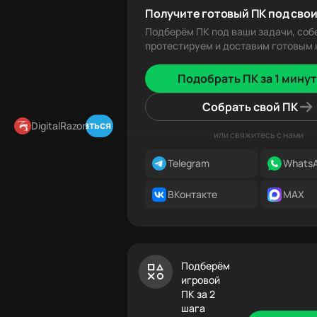
Получите готовый ПК под свои
Подберём ПК под ваши задачи, соб
протестируем и доставим готовым к
Подобрать ПК за 1 минут
Собрать свой ПК
Подписаться в Telegram
DigitalRazor
или свяжитесь с нами
Telegram
Whats
ВКонтакте
MAX
Подберём
игровой
ПК за 2
шага