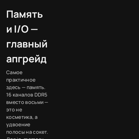
Память
и I/O —
главный
апгрейд
Самое
практичное
здесь — память.
16 каналов DDR5
вместо восьми —
это не
косметика, а
удвоение
полосы на сокет.