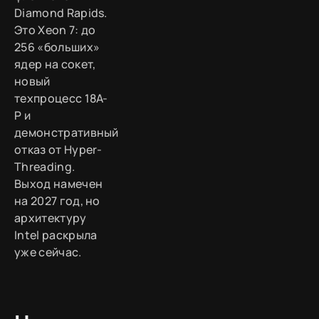
Diamond Rapids.
Это Xeon 7: до
256 «больших»
ядер на сокет,
новый
техпроцесс 18A-
P и
демонстративный
отказ от Hyper-
Threading.
Выход намечен
на 2027 год, но
архитектуру
Intel раскрыла
уже сейчас.