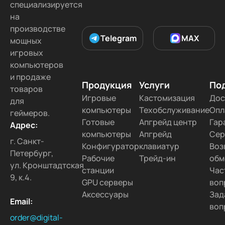
специализируется
на
производстве
Telegram
MAX
мощных
игровых
компьютеров
и продаже
Продукция
Услуги
По
товаров
Игровые
Кастомизация
Дос
для
компьютеры
Техобслуживание
Опл
геймеров.
Готовые
Апгрейд центр
Гар
Адрес:
компьютеры
Апгрейд
Сер
г. Санкт-
Конфигуратор
клавиатур
Воз
Петербург,
Рабочие
Трейд-ин
обм
ул. Кронштадтская
станции
Час
9, к.4.
GPU серверы
воп
Аксессуары
Зад
Email:
воп
order@digital-