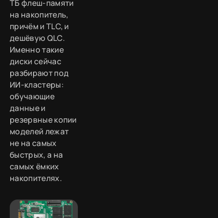
ТБ флеш-памяти
на накопитель,
причём и TLC, и
дешёвую QLC.
Именно такие
диски сейчас
разбирают под
ИИ-кластеры:
обучающие
данные и
резервные копии
моделей лежат
не на самых
быстрых, а на
самых ёмких
накопителях.