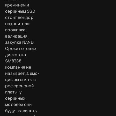
кремнием и
серийным SSD
стоит вендор
накопителя:
прошивка,
валидация,
закупка NAND.
Сроки готовых
дисков на
SM8388
компания не
называет. Демо-
цифры сняты с
референсной
платы, у
серийных
моделей они
будут зависеть