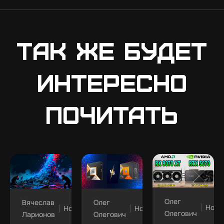
Так же будет
интересно
почитать
Олег
Вячеслав
Олег
Ново
Новости
Новости
Олегович
Ларионов
Олегович