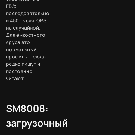
ГБ/с
последовательно
и 450 тысяч IOPS
на случайной.
Для ёмкостного
яруса это
нормальный
профиль — сюда
редко пишут и
постоянно
читают.
SM8008:
загрузочный