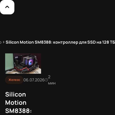
о
Silicon Motion SM8388: контроллер для SSD на 128 ТБ
2
06.07.2026
Железо
мин
Silicon
Motion
SM8388: