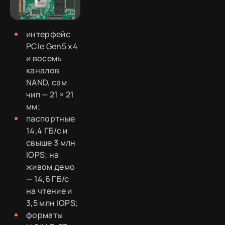
интерфейс
PCIe Gen5 x4
и восемь
каналов
NAND, сам
чип — 21 × 21
мм;
паспортные
14,4 ГБ/с и
свыше 3 млн
IOPS; на
живом демо
— 14,6 ГБ/с
на чтение и
3,5 млн IOPS;
форматы