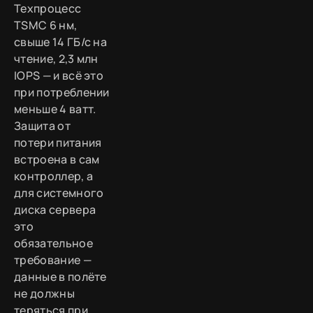
Техпроцесс
TSMC 6 нм,
свыше 14 ГБ/с на
чтение, 2,3 млн
IOPS — и всё это
при потреблении
меньше 4 ватт.
Защита от
потери питания
встроена в сам
контроллер, а
для системного
диска сервера
это
обязательное
требование —
данные в полёте
не должны
теряться при