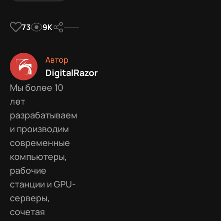
73
9К
Автор
DigitalRazor
Мы более 10
лет
разрабатываем
и производим
современные
компьютеры,
рабочие
станции и GPU-
серверы,
сочетая