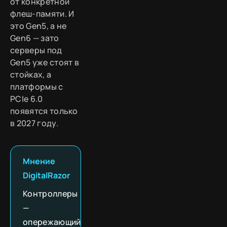
от конкретной
флеш-памяти. И
это Gen5, а не
Gen6 — зато
серверы под
Gen5 уже стоят в
стойках, а
платформы с
PCIe 6.0
появятся только
в 2027 году.
Мнение
DigitalRazor
Контроллеры
—
опережающий