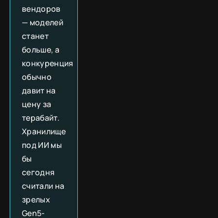
вендоров
— моделей
станет
больше, а
конкуренция
обычно
давит на
цену за
терабайт.
Хранилище
под ИИ мы
бы
сегодня
считали на
зрелых
Gen5-