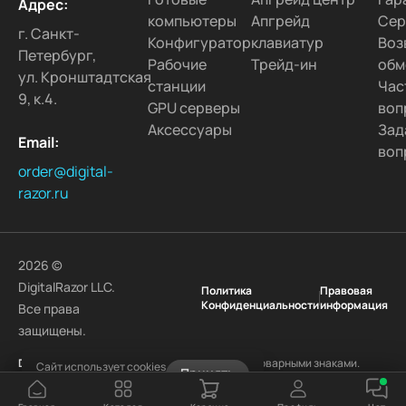
Адрес:
компьютеры
Апгрейд
Сер
г. Санкт-
Конфигуратор
клавиатур
Воз
Петербург,
Рабочие
Трейд-ин
обм
ул. Кронштадтская
станции
Час
9, к.4.
GPU серверы
воп
Аксессуары
Зад
Email:
воп
order@digital-
razor.ru
2026 ©
DigitalRazor LLC.
Политика
Правовая
Конфиденциальности
информация
Все права
защищены.
DigitalRazor
и логотип
DigitalRazor
являются товарными знаками.
Сайт использует cookies
Принять
Другие наименования и товарные знаки являются собственностью
Узнать подробнее
своих законных владельцев.