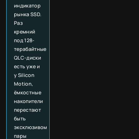
индикатор
рынка SSD.
Раз
кремний
под 128-
терабайтные
QLC-диски
есть уже и
у Silicon
Motion,
ёмкостные
накопители
перестают
быть
эксклюзивом
пары