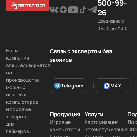
500-99-
26
Ежедневно с
09:30 до 21:00
Наша
Связь с экспертом без
компания
звонков
специализируется
на
производстве
Telegram
MAX
мощных
игровых
компьютеров
и продаже
Продукция
Услуги
По
товаров
Игровые
Кастомизация
Дос
для
компьютеры
Техобслуживание
Опл
геймеров.
Готовые
Апгрейд центр
Гар