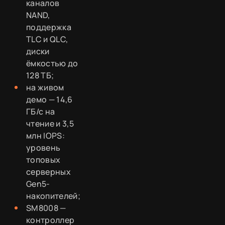
каналов
NAND,
поддержка
TLC и QLC,
диски
ёмкостью до
128 ТБ;
на живом
демо — 14,6
ГБ/с на
чтение и 3,5
млн IOPS:
уровень
топовых
серверных
Gen5-
накопителей;
SM8008 —
контроллер