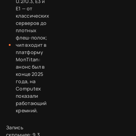
U.2/U.3, E3 и
E1 — от
классических
серверов до
плотных
флеш-полок;
чип входит в
платформу
MonTitan:
анонс был в
конце 2025
года, на
Computex
показали
работающий
кремний.
Запись
скромнее: 9,3