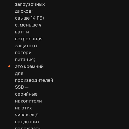
загрузочных
дисков:
свыше 14 ГБ/
с, меньше 4
ватт и
встроенная
защита от
потери
питания;
это кремний
для
производителей
SSD —
серийные
накопители
на этих
чипах ещё
предстоит
подождать.