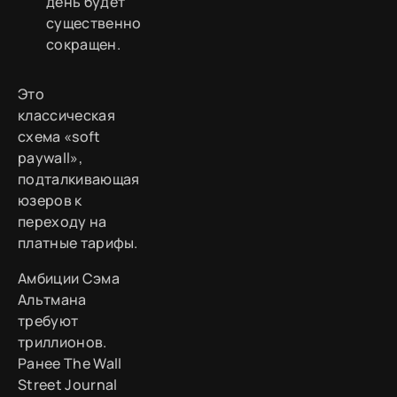
день будет
существенно
сокращен.
Это
классическая
схема «soft
paywall»,
подталкивающая
юзеров к
переходу на
платные тарифы.
Амбиции Сэма
Альтмана
требуют
триллионов.
Ранее The Wall
Street Journal