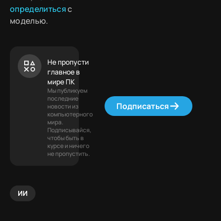
определиться
с
моделью.
Не пропусти
главное в
мире ПК
Мы публикуем
последние
Подписаться
новости из
компьютерного
мира.
Подписывайся,
чтобы быть в
курсе и ничего
не пропустить.
ИИ