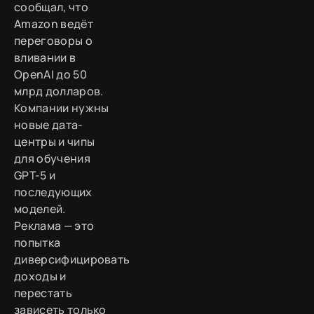
сообщал, что
Amazon ведёт
переговоры о
вливании в
OpenAI до 50
млрд долларов.
Компании нужны
новые дата-
центры и чипы
для обучения
GPT-5 и
последующих
моделей.
Реклама — это
попытка
диверсифицировать
доходы и
перестать
зависеть только