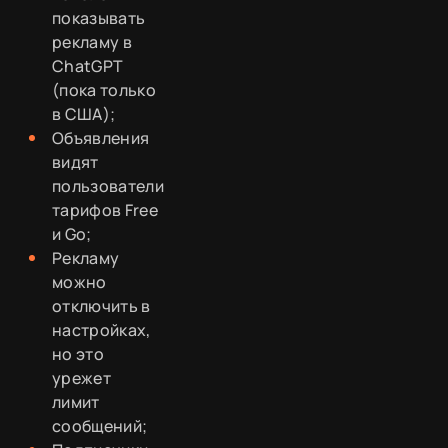
показывать
рекламу в
ChatGPT
(пока только
в США);
Объявления
видят
пользователи
тарифов Free
и Go;
Рекламу
можно
отключить в
настройках,
но это
урежет
лимит
сообщений;