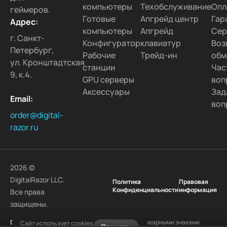
компьютеры
Техобслуживание
Опл
геймеров.
Готовые
Апгрейд центр
Гар
Адрес:
компьютеры
Апгрейд
Сер
г. Санкт-
Конфигуратор
клавиатур
Воз
Петербург,
Рабочие
Трейд-ин
обм
ул. Кронштадтская
станции
Час
9, к.4.
GPU серверы
воп
Аксессуары
Зад
Email:
воп
order@digital-
razor.ru
2026 ©
DigitalRazor LLC.
Политика
Правовая
Конфиденциальности
информация
Все права
защищены.
DigitalRazor
и логотип
DigitalRazor
являются товарными знаками.
Сайт использует cookies
Принять