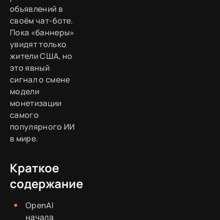
объявлений в
своём чат-боте.
Пока «баннеры»
увидят только
жители США, но
это явный
сигнал о смене
модели
монетизации
самого
популярного ИИ
в мире.
Краткое
содержание
OpenAI
начала