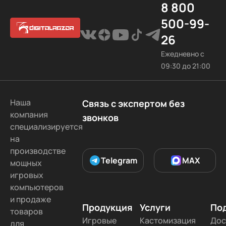
8 800
500-99-
26
Ежедневно с
09:30 до 21:00
Наша
Связь с экспертом без
компания
звонков
специализируется
на
производстве
Telegram
MAX
мощных
игровых
компьютеров
и продаже
Продукция
Услуги
По
товаров
Игровые
Кастомизация
Дос
для