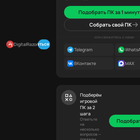
Подобрать ПК за 1 минут
Собрать свой ПК
или свяжитесь с нами
Подписаться в Telegram
DigitalRazor
Telegram
Whats
ВКонтакте
MAX
Подберём
игровой
ПК за 2
шага
Ответьте
Подобра
на
несколько
вопросов —
покажем