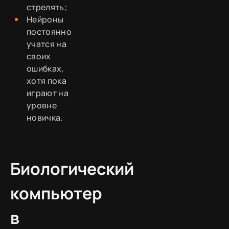
стрелять;
Нейроны
постоянно
учатся на
своих
ошибках,
хотя пока
играют на
уровне
новичка.
Биологический
компьютер
в