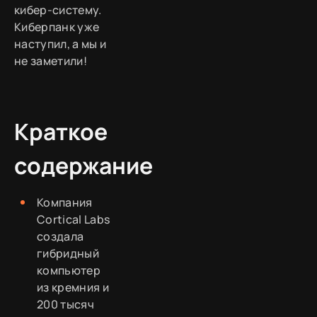
кибер-систему.
Киберпанк уже
наступил, а мы и
не заметили!
Краткое
содержание
Компания
Cortical Labs
создала
гибридный
компьютер
из кремния и
200 тысяч