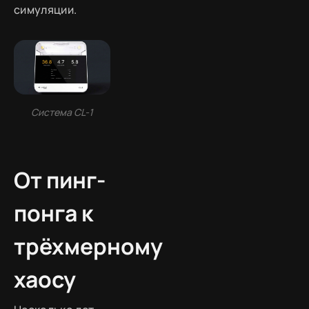
симуляции.
Система CL-1
От пинг-
понга к
трёхмерному
хаосу