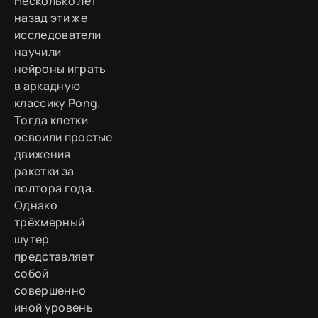
Несколько лет
назад эти же
исследователи
научили
нейроны играть
в аркадную
классику Pong.
Тогда клетки
освоили простые
движения
ракетки за
полтора года.
Однако
трёхмерный
шутер
представляет
собой
совершенно
иной уровень