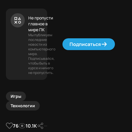
Не пропусти
главное в
мире ПК
Мы публикуем
последние
Подписаться
новости из
компьютерного
мира.
Подписывайся,
чтобы быть в
курсе и ничего
не пропустить.
Игры
Технологии
76
10.1К