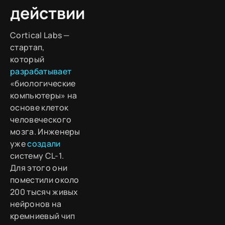
действии
Cortical Labs —
стартап,
который
разрабатывает
«биологические
компьютеры» на
основе клеток
человеческого
мозга. Инженеры
уже
создали
систему CL-1.
Для этого они
поместили около
200 тысяч живых
нейронов на
кремниевый чип