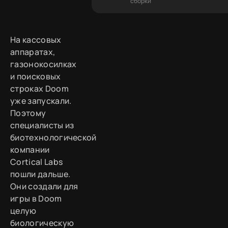
сборки
На кассовых
аппаратах,
газонокосилках
и поисковых
строках Doom
уже запускали.
Поэтому
специалисты из
биотехнологической
компании
Cortical Labs
пошли дальше.
Они создали для
игры в Doom
целую
биологическую