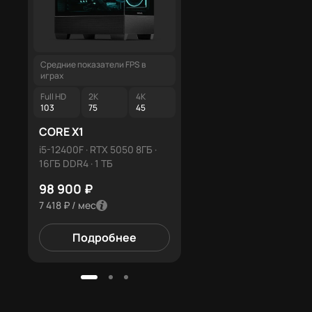
Средние показатели FPS в
Средние показатели FPS в
играх
играх
Full HD
2K
4K
Full HD
2K
4K
103
75
45
125
91
54
CORE X1
CORE X3
i5-12400F · RTX 5050 8ГБ ·
R5 7500F · RTX 5060 8ГБ 
16ГБ DDR4 · 1 ТБ
16ГБ DDR5 · 1 ТБ
98 900 ₽
127 900 ₽
7 418 ₽ / мес
9 593 ₽ / мес
Подробнее
Подробнее