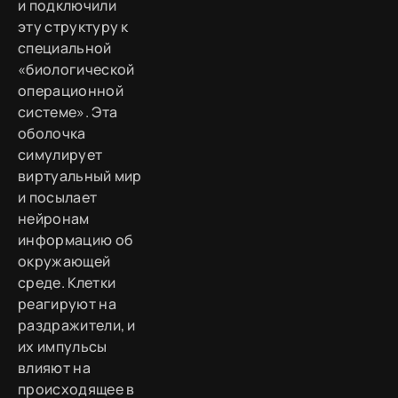
и подключили
эту структуру к
специальной
«биологической
операционной
системе». Эта
оболочка
симулирует
виртуальный мир
и посылает
нейронам
информацию об
окружающей
среде. Клетки
реагируют на
раздражители, и
их импульсы
влияют на
происходящее в