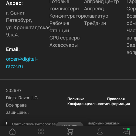
Готовые
Апгрейд центр
Гар
Адрес:
компьютеры
Апгрейд
Сер
г. Санкт-
Конфигуратор
клавиатур
Воз
Петербург,
Рабочие
Трейд-ин
обм
ул. Кронштадтская
станции
Час
9, к.4.
GPU серверы
воп
Аксессуары
Зад
Email:
воп
order@digital-
razor.ru
2026 ©
DigitalRazor LLC.
Политика
Правовая
Конфиденциальности
информация
Все права
защищены.
DigitalRazor
и логотип
DigitalRazor
являются товарными знаками.
Сайт использует cookies
Принять
Другие наименования и товарные знаки являются собственностью
Узнать подробнее
своих законных владельцев.