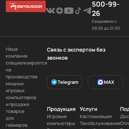
500-99-
26
Ежедневно с
09:30 до 21:00
Наша
Связь с экспертом без
компания
звонков
специализируется
на
производстве
Telegram
MAX
мощных
игровых
компьютеров
и продаже
Продукция
Услуги
По
товаров
Игровые
Кастомизация
Дос
для
компьютеры
Техобслуживание
Опл
геймеров.