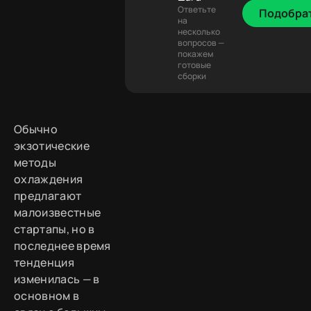
Ответьте
Подобра
на
несколько
вопросов —
покажем
готовые
сборки
Обычно
экзотические
методы
охлаждения
предлагают
малоизвестные
стартапы, но в
последнее время
тенденция
изменилась — в
основном в