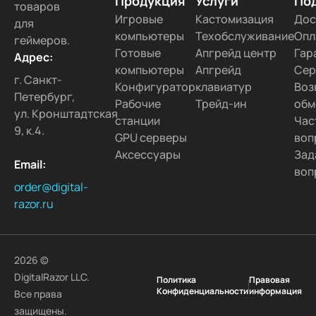
Продукция
Услуги
По
товаров
Игровые
Кастомизация
Дос
для
компьютеры
Техобслуживание
Опл
геймеров.
Готовые
Апгрейд центр
Гар
Адрес:
компьютеры
Апгрейд
Сер
г. Санкт-
Конфигуратор
клавиатур
Воз
Петербург,
Рабочие
Трейд-ин
обм
ул. Кронштадтская
станции
Час
9, к.4.
GPU серверы
воп
Аксессуары
Зад
Email:
воп
order@digital-
razor.ru
2026 ©
DigitalRazor LLC.
Политика
Правовая
Конфиденциальности
информация
Все права
защищены.