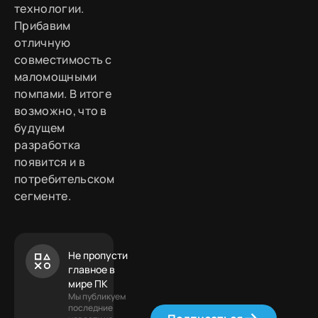
технологии.
Прибавим
отличную
совместимость с
маломощными
помпами. В итоге
возможно, что в
будущем
разработка
появится и в
потребительском
сегменте.
Не пропусти
главное в
мире ПК
Мы публикуем
последние