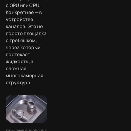
с GPU или CPU.
Конкретнее — в
устройстве
каналов. Это не
просто площадка
с гребешком,
через который
протекает
жидкость, а
сложная
многокамерная
структура.
Обычный водоблок с