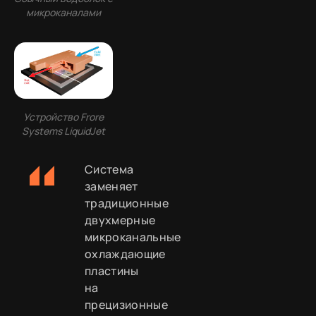
микроканалами
Устройство Frore
Systems LiquidJet
Система
заменяет
традиционные
двухмерные
микроканальные
охлаждающие
пластины
на
прецизионные