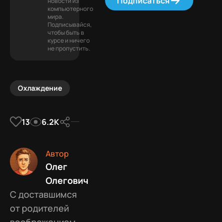
Подписаться
новости из
компьютерного
мира.
Подписывайся,
чтобы быть в
курсе и ничего
не пропустить.
Охлаждение
13
6.2К
Автор
Олег
Олегович
С доставшимся
от родителей
воображением