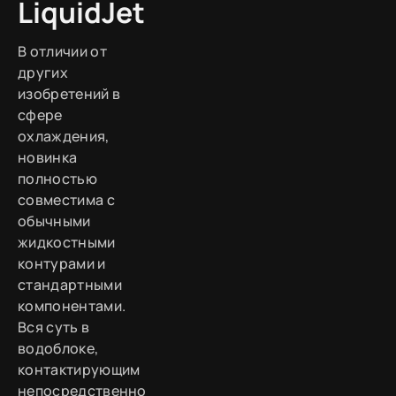
LiquidJet
В отличии от
других
изобретений в
сфере
охлаждения,
новинка
полностью
совместима с
обычными
жидкостными
контурами и
стандартными
компонентами.
Вся суть в
водоблоке,
контактирующим
непосредственно