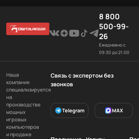
8 800
500-99-
26
Ежедневно с
09:30 до 21:00
Наша
Связь с экспертом без
компания
звонков
специализируется
на
производстве
Telegram
MAX
мощных
игровых
компьютеров
и продаже