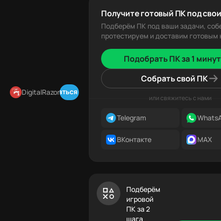
Получите готовый ПК под свои
Подберём ПК под ваши задачи, соб
протестируем и доставим готовым к
Подобрать ПК за 1 минут
Собрать свой ПК
Подписаться в Telegram
DigitalRazor
или свяжитесь с нами
Telegram
Whats
ВКонтакте
MAX
Подберём
игровой
ПК за 2
шага