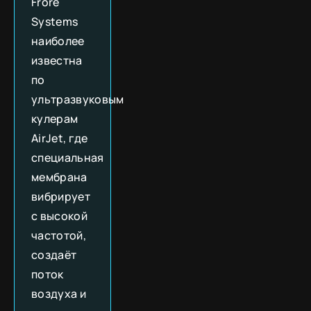
Frore
Systems
наиболее
известна
по
ультразвуковым
кулерам
AirJet, где
специальная
мембрана
вибрирует
с высокой
частотой,
создаёт
поток
воздуха и