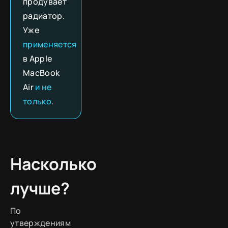
продувает
радиатор.
Уже
применяется
в Apple
MacBook
Air
и не
только
.
Насколько
лучше?
По
утверждениям