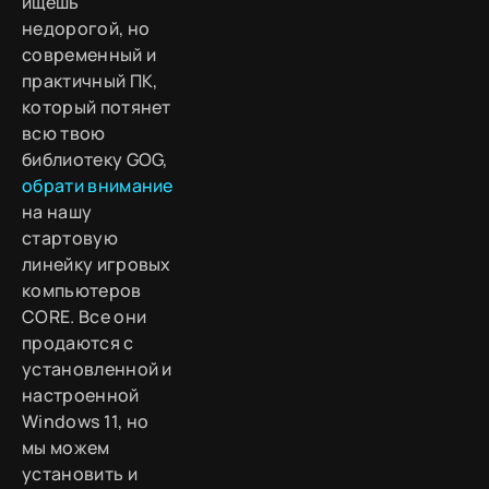
ищешь
недорогой, но
современный и
практичный ПК,
который потянет
всю твою
библиотеку GOG,
обрати внимание
на нашу
стартовую
линейку игровых
компьютеров
CORE. Все они
продаются с
установленной и
настроенной
Windows 11, но
мы можем
установить и