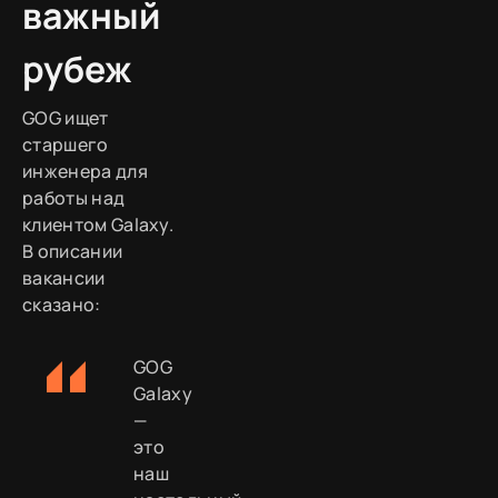
важный
рубеж
GOG ищет
старшего
инженера для
работы над
клиентом Galaxy.
В описании
вакансии
сказано:
GOG
Galaxy
—
это
наш