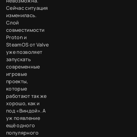
невозможна.
Сейчас ситуация
изменилась.
Слой
совместимости
Proton и
SteamOS от Valve
уже позволяет
запускать
современные
игровые
проекты,
которые
работают так же
хорошо, как и
под «Виндой». А
уж появление
ещё одного
популярного