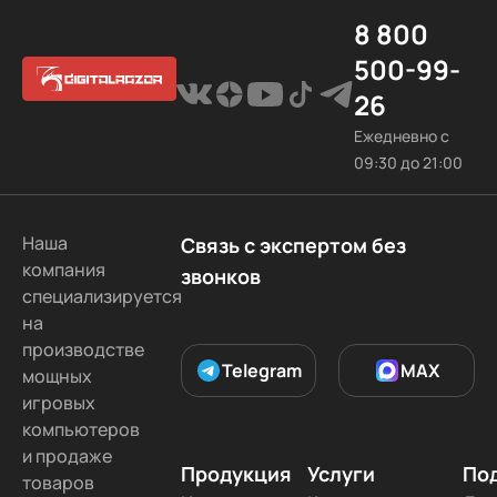
8 800
500-99-
26
Ежедневно с
09:30 до 21:00
Наша
Связь с экспертом без
компания
звонков
специализируется
на
производстве
Telegram
MAX
мощных
игровых
компьютеров
и продаже
Продукция
Услуги
По
товаров