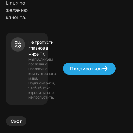
Linux по
желанию
клиента.
Не пропусти
главное в
мире ПК
Мы публикуем
последние
Подписаться
новости из
компьютерного
мира.
Подписывайся,
чтобы быть в
курсе и ничего
не пропустить.
Софт