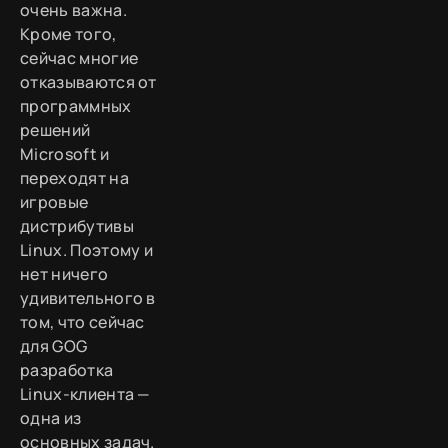
очень важна.
Кроме того,
сейчас многие
отказываются от
программных
решений
Microsoft и
переходят на
игровые
дистрибутивы
Linux. Поэтому и
нет ничего
удивительного в
том, что сейчас
для GOG
разработка
Linux-клиента —
одна из
основных задач.