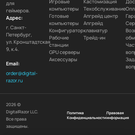
Игровые
Кастомизация
Дос
для
компьютеры
Техобслуживание
Опл
геймеров.
Готовые
Апгрейд центр
Гар
Адрес:
компьютеры
Апгрейд
Сер
г. Санкт-
Конфигуратор
клавиатур
Воз
Петербург,
Рабочие
Трейд-ин
обм
ул. Кронштадтская
станции
Час
9, к.4.
GPU серверы
воп
Аксессуары
Зад
Email:
воп
order@digital-
razor.ru
2026 ©
DigitalRazor LLC.
Политика
Правовая
Конфиденциальности
информация
Все права
защищены.