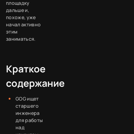
площадку
дальше и,
похоже, уже
начал активно
этим
заниматься.
Краткое
содержание
GOG ищет
старшего
инженера
для работы
над