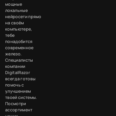
мощные
локальные
нейросети прямо
на своём
компьютере,
тебе
понадобится
современное
железо.
Специалисты
компании
DigitalRazor
всегда готовы
помочь с
улучшением
твоей системы.
Посмотри
ассортимент