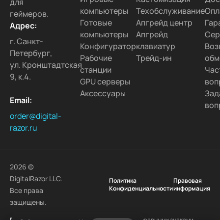
для
компьютеры
Техобслуживание
Опл
геймеров.
Готовые
Апгрейд центр
Гар
Адрес:
компьютеры
Апгрейд
Сер
г. Санкт-
Конфигуратор
клавиатур
Воз
Петербург,
Рабочие
Трейд-ин
обм
ул. Кронштадтская
станции
Час
9, к.4.
GPU серверы
воп
Аксессуары
Зад
Email:
воп
order@digital-
razor.ru
2026 ©
DigitalRazor LLC.
Политика
Правовая
Конфиденциальности
информация
Все права
защищены.
DigitalRazor
и логотип
DigitalRazor
являются товарными знаками.