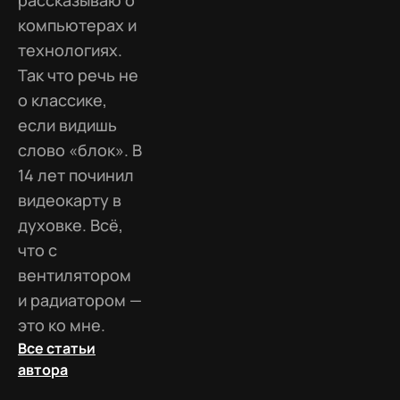
рассказываю о
компьютерах и
технологиях.
Так что речь не
о классике,
если видишь
слово «блок». В
14 лет починил
видеокарту в
духовке. Всё,
что с
вентилятором
и радиатором —
это ко мне.
Все статьи
автора