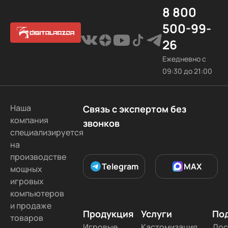
8 800
500-99-
26
Ежедневно с
09:30 до 21:00
Наша
Связь с экспертом без
компания
звонков
специализируется
на
производстве
Telegram
MAX
мощных
игровых
компьютеров
и продаже
Продукция
Услуги
По
товаров
Игровые
Кастомизация
Дос