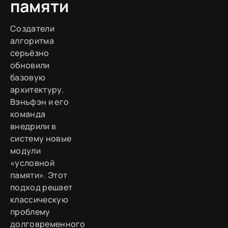
памяти
Создатели
алгоритма
серьёзно
обновили
базовую
архитектуру.
Вэньфэн и его
команда
внедрили в
систему новые
модули
«условной
памяти». Этот
подход решает
классическую
проблему
долговременного