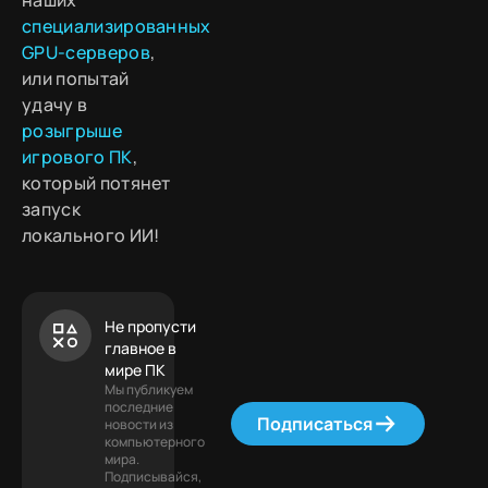
наших
специализированных
GPU-серверов
,
или попытай
удачу в
розыгрыше
игрового ПК
,
который потянет
запуск
локального ИИ!
Не пропусти
главное в
мире ПК
Мы публикуем
последние
Подписаться
новости из
компьютерного
мира.
Подписывайся,