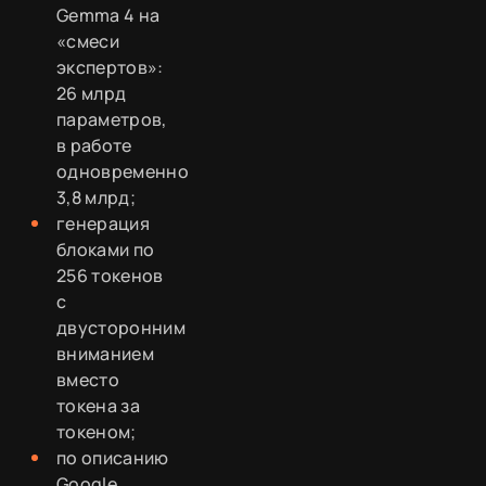
Gemma 4 на
«смеси
экспертов»:
26 млрд
параметров,
в работе
одновременно
3,8 млрд;
генерация
блоками по
256 токенов
с
двусторонним
вниманием
вместо
токена за
токеном;
по описанию
Google