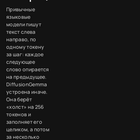
Привычные
языковые
модели пишут
текст слева
направо, по
одному токену
за шаг: каждое
следующее
слово опирается
на предыдущее.
DiffusionGemma
устроена иначе.
Она берёт
«холст» на 256
токенов и
заполняет его
целиком, а потом
за несколько