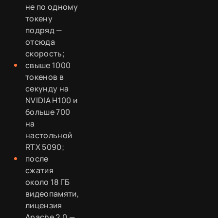
не по одному
токену
подряд —
отсюда
скорость;
свыше 1000
токенов в
секунду на
NVIDIA H100 и
больше 700
на
настольной
RTX 5090;
после
сжатия
около 18 ГБ
видеопамяти,
лицензия
Apache 2.0 —