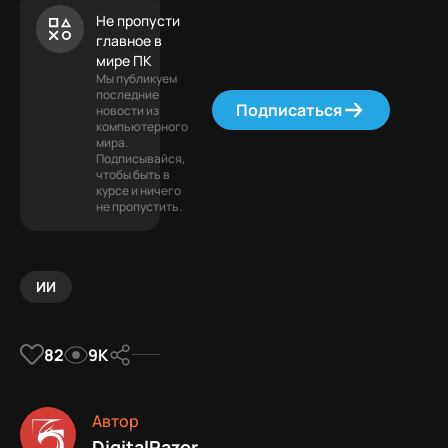
Не пропусти
главное в
мире ПК
Мы публикуем
последние
Подписаться
новости из
компьютерного
мира.
Подписывайся,
чтобы быть в
курсе и ничего
не пропустить.
ИИ
82
9К
Автор
DigitalRazor