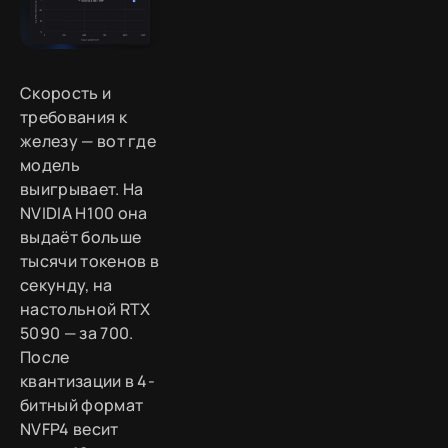
Скорость и
требования к
железу — вот где
модель
выигрывает. На
NVIDIA H100 она
выдаёт больше
тысячи токенов в
секунду, на
настольной RTX
5090 — за 700.
После
квантизации в 4-
битный формат
NVFP4 весит