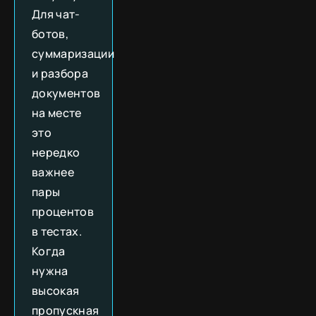
Для чат-
ботов,
суммаризации
и разбора
документов
на месте
это
нередко
важнее
пары
процентов
в тестах.
Когда
нужна
высокая
пропускная