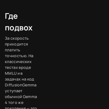
Где
подвох
За скорость
приходится
платить
точностью. На
классических
тестах вроде
MMLU и в
задачах на код
DiffusionGemma
уступает
обычной Gemma
4 того же
поколения — это