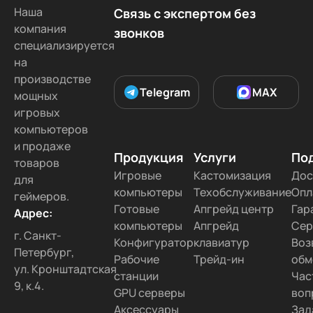
Наша
Связь с экспертом без
компания
звонков
специализируется
на
производстве
Telegram
MAX
мощных
игровых
компьютеров
и продаже
Продукция
Услуги
По
товаров
Игровые
Кастомизация
Дос
для
компьютеры
Техобслуживание
Опл
геймеров.
Готовые
Апгрейд центр
Гар
Адрес:
компьютеры
Апгрейд
Сер
г. Санкт-
Конфигуратор
клавиатур
Воз
Петербург,
Рабочие
Трейд-ин
обм
ул. Кронштадтская
станции
Час
9, к.4.
GPU серверы
воп
Аксессуары
Зад