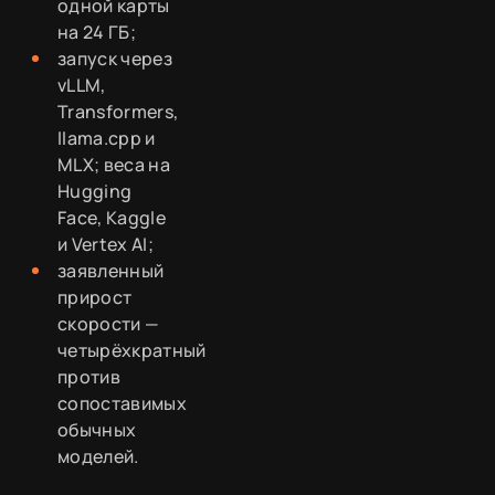
одной карты
на 24 ГБ;
запуск через
vLLM,
Transformers,
llama.cpp и
MLX; веса на
Hugging
Face, Kaggle
и Vertex AI;
заявленный
прирост
скорости —
четырёхкратный
против
сопоставимых
обычных
моделей.