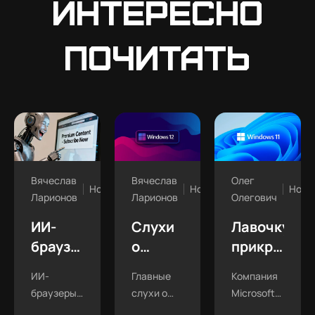
интересно
почитать
Вячеслав
Вячеслав
Олег
Новости
Новости
Ново
Ларионов
Ларионов
Олегович
ИИ-
Слухи
Лавочку
браузеры
о
прикрыли:
научились
Windows
локальную
ИИ-
Главные
Компания
получать
12:
учётную
браузеры
слухи о
Microsoft
доступ
жёсткие
запись
научились
Windows
ужесточила