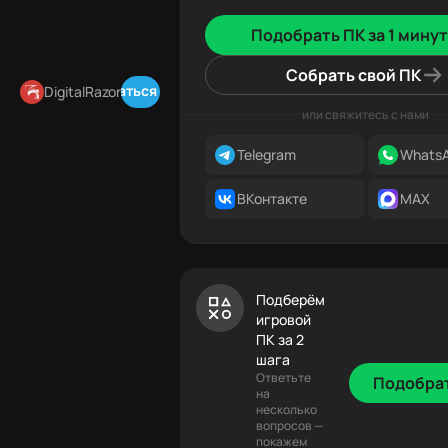
Подобрать ПК за 1 минут
Собрать свой ПК
Подписаться в Telegram
DigitalRazor
или свяжитесь с нами
Telegram
Whats
ВКонтакте
MAX
Подберём
игровой
ПК за 2
шага
Ответьте
Подобра
на
несколько
вопросов —
покажем