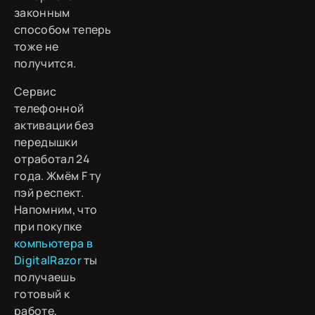
законным
способом теперь
тоже не
получится.
Сервис
телефонной
активации без
передышки
отработал 24
года. Жмём F ту
пэй респект.
Напомним, что
при покупке
компьютера в
DigitalRazor
ты
получаешь
готовый к
работе,