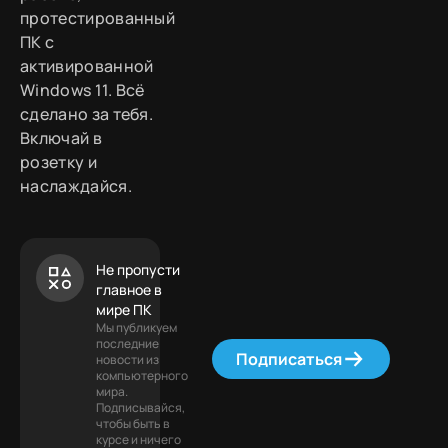
протестированный
ПК с
активированной
Windows 11. Всё
сделано за тебя.
Включай в
розетку и
наслаждайся.
Не пропусти
главное в
мире ПК
Мы публикуем
последние
Подписаться
новости из
компьютерного
мира.
Подписывайся,
чтобы быть в
курсе и ничего