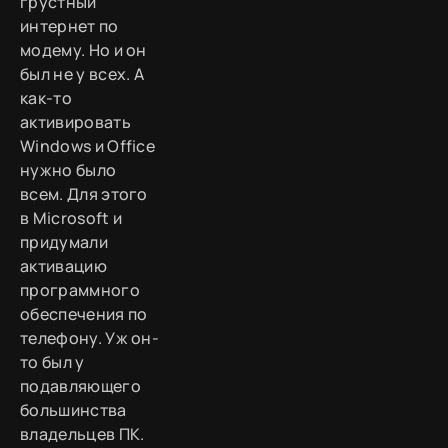
грустный
интернет по
модему. Но и он
был не у всех. А
как-то
активировать
Windows и Office
нужно было
всем. Для этого
в Microsoft и
придумали
активацию
программного
обеспечения по
телефону. Уж он-
то был у
подавляющего
большинства
владельцев ПК.