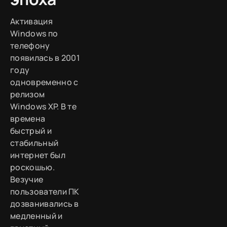
Активация
Windows по
телефону
появилась в 2001
году
одновременно с
релизом
Windows XP. В те
времена
быстрый и
стабильный
интернет был
роскошью.
Везучие
пользователи ПК
дозванивались в
медленный и