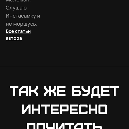
Слушаю
Инстасамку и
не морщусь.
Все статьи
автора
Так же будет
интересно
почитать