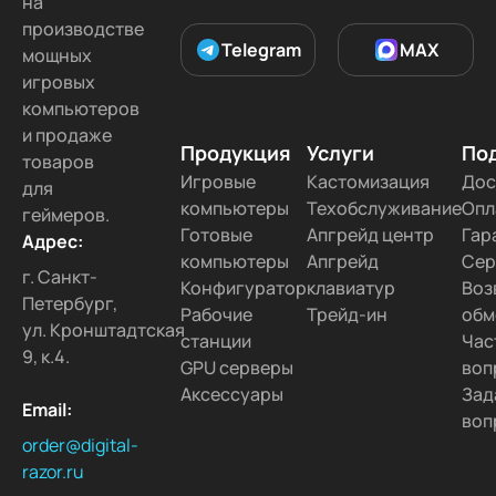
на
производстве
Telegram
MAX
мощных
игровых
компьютеров
и продаже
Продукция
Услуги
По
товаров
Игровые
Кастомизация
Дос
для
компьютеры
Техобслуживание
Опл
геймеров.
Готовые
Апгрейд центр
Гар
Адрес:
компьютеры
Апгрейд
Сер
г. Санкт-
Конфигуратор
клавиатур
Воз
Петербург,
Рабочие
Трейд-ин
обм
ул. Кронштадтская
станции
Час
9, к.4.
GPU серверы
воп
Аксессуары
Зад
Email:
воп
order@digital-
razor.ru