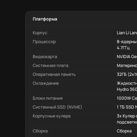
Платформа
Корпус
Lian Li La
Процессор
8-ядерны
4.7ГГц
Видеокарта
NVIDIA Ge
Системная плата
Материнск
Оперативная память
32ГБ (2x
Охлаждение
Жидкостн
Hydro 36
Блоки питания
1000W Се
Системный SSD (NVME)
1 ТБ SSD 
Корпусные кулера
3x Кулер
подсветк
Сборка
Сборка