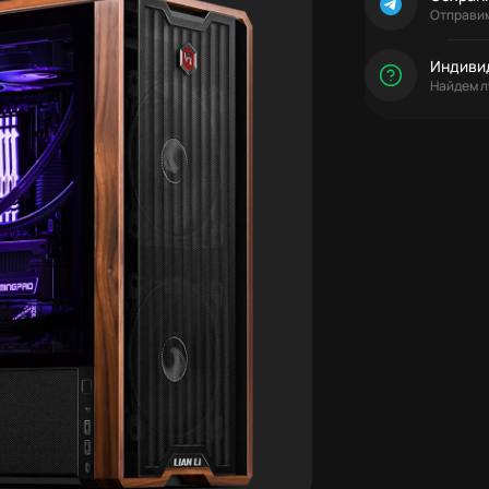
Отправим
Индиви
Найдем л