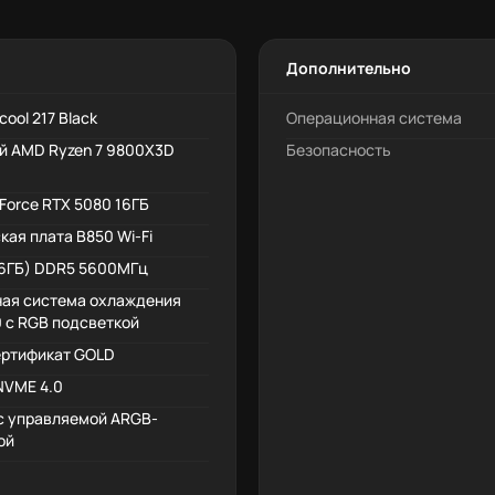
Дополнительно
ncool 217 Black
Операционная система
й AMD Ryzen 7 9800X3D
Безопасность
Force RTX 5080 16ГБ
ая плата B850 Wi-Fi
16ГБ) DDR5 5600МГц
ая система охлаждения
0 с RGB подсветкой
ртификат GOLD
NVME 4.0
 с управляемой ARGB-
ой