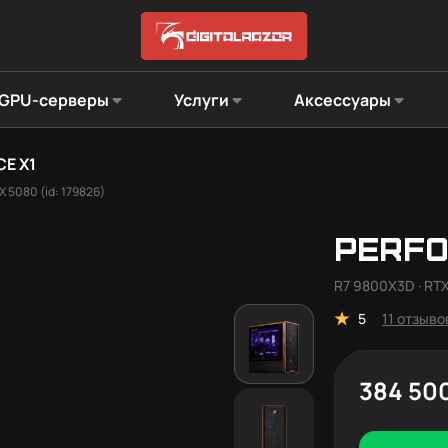
GPU-серверы
Услуги
Аксессуары
E X1
 5080 (id: 179826)
PERFO
R7 9800X3D · RTX
5
11 отзыво
384 50