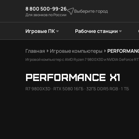
8 800 500-99-26
Выберите город
Для звонков по России
Игровые ПК
Рабочие станции
Главная
Игровые компьютеры
PERFORMANC
Игровой компьютер с AMD Ryzen 7 9800X3D и NVIDIA GeForce RTX
PERFORMANCE X1
R7 9800X3D · RTX 5080 16ГБ · 32ГБ DDR5 RGB · 1 ТБ