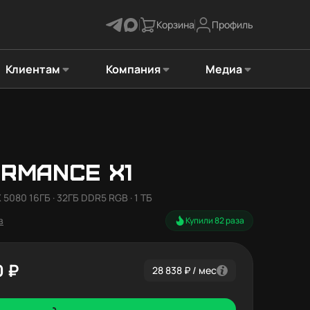
Корзина
Профиль
Клиентам
Компания
Медиа
RMANCE X1
 5080 16ГБ · 32ГБ DDR5 RGB · 1 ТБ
в
Купили 82 раза
0 ₽
28 838 ₽ / мес