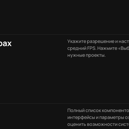
рах
Укажите разрешение и наст
средний FPS. Нажмите «Выб
нужные проекты.
Полный список компоненто
интерфейсы и параметры о
оценить возможности сист