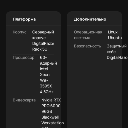
Платформа
Дополнительно
Корпус
Серверный
Операционная
Linux
корпус
система
Ubuntu
DigitalRazor
Безопасность
Защитный
Rack 5U
кейс
Процессор
60-
DigitalRazo
ядерный
Intel
Xeon
W9-
3595X
4.8GHz
Видеокарта
Nvidia RTX
PRO 6000
96GB
Blackwell
Workstation