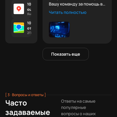
Вашу команду за помощь в
1000 +
оценок
выборе мощного ПК. Всё
Читать полностью
Яндекс.Отзывы
работает, проблем не было.
100 +
отзывов
2ГИС
Показать еще
[ 3 · Вопросы и ответы ]
Часто
Ответы на самые
популярные
задаваемые
вопросы о наших