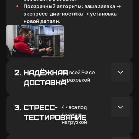
Прозрачный алгоритм: ваша заявка →
экспресс-диагностика → установка
новой детали.
2.
Надёжная
По всей РФ со
страховкой
доставка
3.
СТРЕСС-
4 часа под
пиковой
ТЕСТИРОВАНИЕ
нагрузкой