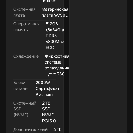
Edition
Системная
Материнская
плата
плата W790E
Оперативная
512GB
память
(8x64Gb)
DDR5
4800Mhz
ECC
Охлаждение
Жидкостная
система
охлаждения
Hydro 360
Блоки
2000W
питания
Сертификат
Platinum
Системный
2 ТБ
SSD
SSD
(NVME)
NVME
PCI 5.0
Дополнительный
4 ТБ