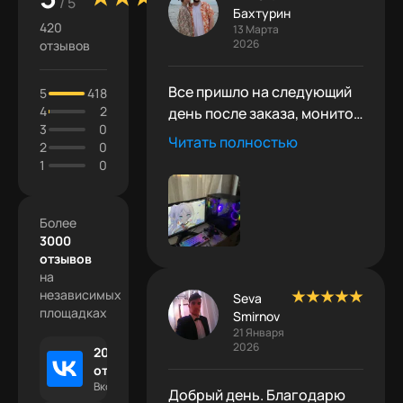
/ 5
Бахтурин
420
13 Марта
2026
отзывов
Все пришло на следующий
5
418
4
2
день после заказа, монитор
3
0
взят там же, все летает,
Читать полностью
2
0
спасибо!
1
0
Более
3000
отзывов
на
независимых
Seva
площадках
Smirnov
21 Января
2026
2000 +
отзывов
Вконтакте
Добрый день. Благодарю