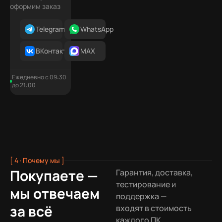
оформим заказ
При доставке мы используем фирменный
защитный кейс, который обеспечивает
Telegram
WhatsApp
сохранность груза при внешних
воздействиях.
ВКонтакте
MAX
Ежедневно с 09:30
до 21:00
[ 4 · Почему мы ]
Покупаете —
Гарантия, доставка,
тестирование и
мы отвечаем
поддержка —
за всё
входят в стоимость
каждого ПК.