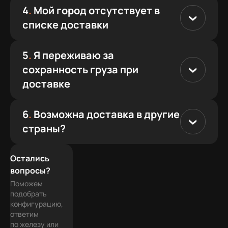
4
.
Мой город отсутствует в
списке доставки
5
.
Я переживаю за
сохранность груза при
доставке
6
.
Возможна доставка в другие
страны?
Все отправления застрахованы на полную
Остались
стоимость
вопросы?
Сохранность комплектующих
Поможем
обеспечивает специальный пенопакет,
подобрать
который заполняет пустые пространства и
конфигурацию,
ответим
предотвращает компоненты от встряски и
по железу или
изломов креплений.