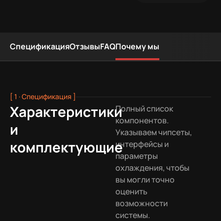
Спецификация
Отзывы
FAQ
Почему мы
[ 1 · Спецификация ]
Характеристики
Полный список
компонентов.
и
Указываем чипсеты,
комплектующие
интерфейсы и
параметры
охлаждения, чтобы
вы могли точно
оценить
возможности
системы.