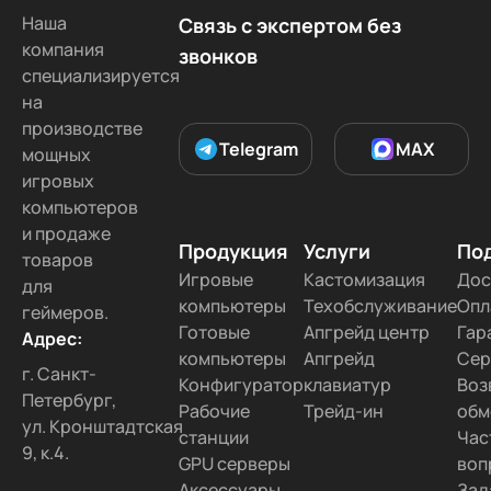
Наша
Связь с экспертом без
компания
звонков
специализируется
на
производстве
Telegram
MAX
мощных
игровых
компьютеров
и продаже
Продукция
Услуги
По
товаров
Игровые
Кастомизация
Дос
для
компьютеры
Техобслуживание
Опл
геймеров.
Готовые
Апгрейд центр
Гар
Адрес:
компьютеры
Апгрейд
Сер
г. Санкт-
Конфигуратор
клавиатур
Воз
Петербург,
Рабочие
Трейд-ин
обм
ул. Кронштадтская
станции
Час
9, к.4.
GPU серверы
воп
Аксессуары
Зад