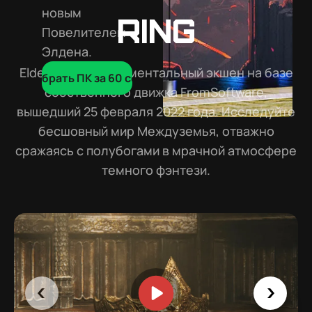
новым
Ring
Повелителем
Элдена.
Elden Ring — монументальный экшен на базе
Подобрать ПК за 60 сек
собственного движка FromSoftware,
вышедший 25 февраля 2022 года. Исследуйте
бесшовный мир Междуземья, отважно
сражаясь с полубогами в мрачной атмосфере
темного фэнтези.