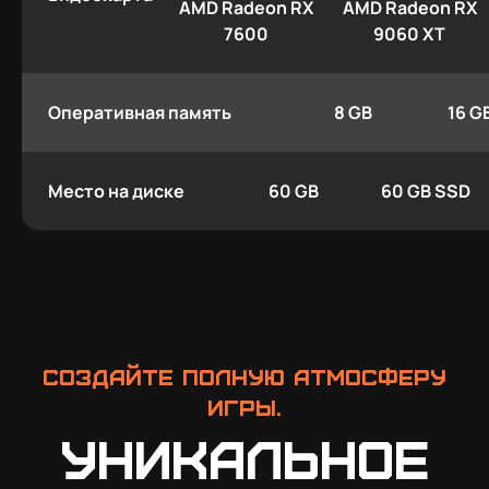
AMD Radeon RX
AMD Radeon RX
7600
9060 XT
Оперативная память
8 GB
16 G
Место на диске
60 GB
60 GB SSD
Создайте полную атмосферу
игры.
Уникальное