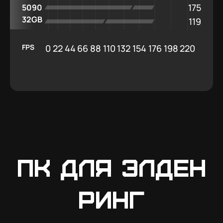
175
5090
32GB
119
FPS
0
22
44
66
88
110
132
154
176
198
220
ПК для Элден
Ринг