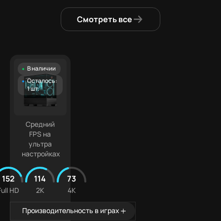
Смотреть все
В наличии
Осталось:
1 шт.
Средний
FPS на
ультра
настройках
152
114
73
Full HD
2K
4K
Производительность в играх