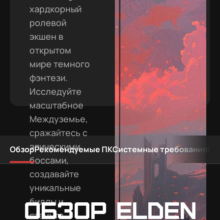
хардкорный
ролевой
экшен в
открытом
мире темного
фэнтези.
Исследуйте
масштабное
Междуземье,
сражайтесь с
эпическими
Обзор
Рекомендуемые ПК
Системные требования
По
боссами,
создавайте
уникальные
билды и
Обзор Elden
станьте