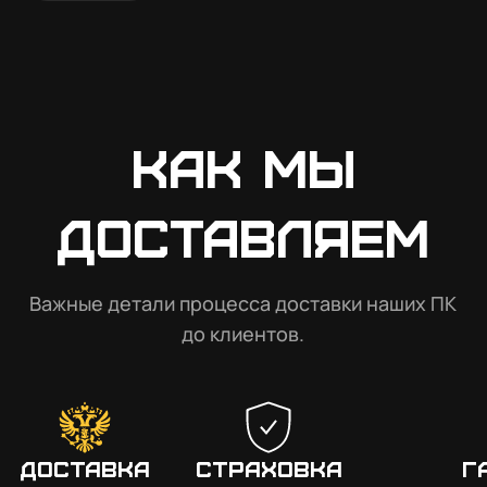
Как мы
доставляем
Важные детали процесса доставки наших ПК
до клиентов.
Доставка
Страховка
Г