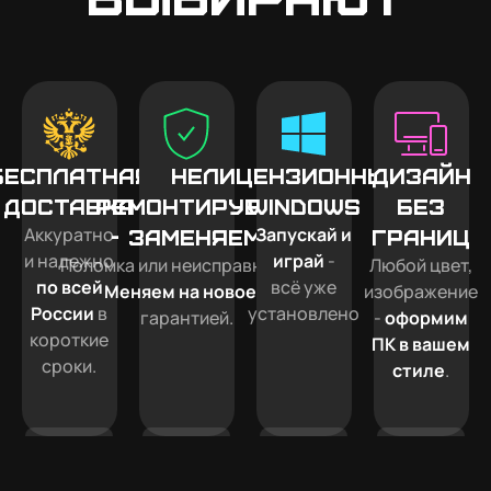
Бесплатная
Не
Лицензионный
Дизайн
доставка
ремонтируем
Windows
без
Аккуратно
Запускай и
- заменяем
границ
и надежно
играй
-
Поломка или неисправность?
Любой цвет,
по всей
всё уже
Меняем на новое
с
изображение
России
в
установлено
гарантией.
-
оформим
короткие
ПК в вашем
сроки.
стиле
.