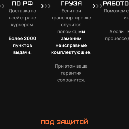
по РФ
груза
работо
Доставка по
Если при
Поможем с
всей стране
транспортировке
и 
курьером.
случится
поломка,
мы
А если П
Более 2000
заменим
процессе 
пунктов
неисправные
выдачи.
комплектующие
.
При этом ваша
гарантия
сохранится.
Под защитой