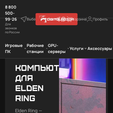
8 800
500-
99-26
Выберите город
Корзина
Профиль
Для
звонков
по России
е компьютеры
Лучший подарок фанату игры
Elden Ring
Игровые
Рабочие
GPU-
Услуги
Аксессуары
ПК
станции
серверы
Компьютеры
для
Elden
Ring
Elden Ring —