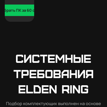
добрать ПК за 60 сек
Системные
требования
Elden Ring
Подбор комплектующих выполнен на основе