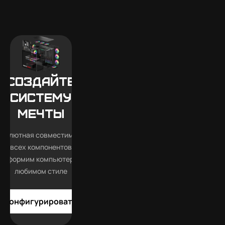
Создайте
систему
мечты
бсолютная совместимость
всех компонентов
Оформим компьютер в
любимом стиле
Конфигурировать