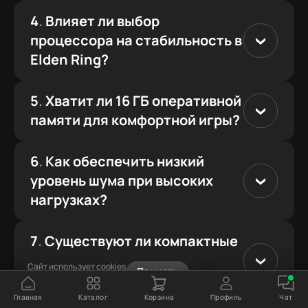
4
.
Влияет ли выбор
процессора на стабильность в
Elden Ring?
5
.
Хватит ли 16 ГБ оперативной
памяти для комфортной игры?
6
.
Как обеспечить низкий
уровень шума при высоких
нагрузках?
7
.
Существуют ли компактные
решения для запуска
Сайт использует cookies
Принять
требовательных RPG?
Узнать подробнее
Главная
Каталог
Корзина
Профиль
Чат