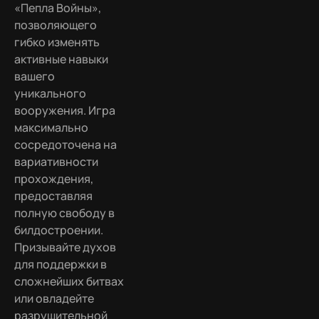
«Пепла Войны»,
позволяющего
гибко изменять
активные навыки
вашего
уникального
вооружения. Игра
максимально
сосредоточена на
вариативности
прохождения,
предоставляя
полную свободу в
билдостроении.
Призывайте духов
для поддержки в
сложнейших битвах
или овладейте
разрушительной