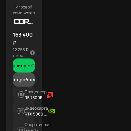
Игровой
компьютер
Core
X7
163 400
₽
12 255 ₽
/ мес
В корзину •
Сегодня
Подробнее
Процессор
R5 7500F
Видеокарта
RTX 5060 Ti
16ГБ
Оперативная
память