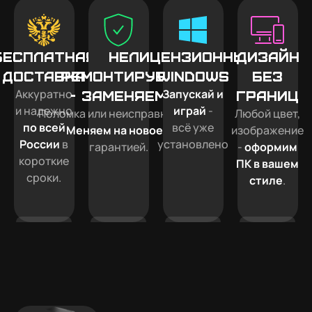
Бесплатная
Не
Лицензионный
Дизайн
доставка
ремонтируем
Windows
без
Аккуратно
Запускай и
- заменяем
границ
и надежно
играй
-
Поломка или неисправность?
Любой цвет,
по всей
всё уже
Меняем на новое
с
изображение
России
в
установлено
гарантией.
-
оформим
короткие
ПК в вашем
сроки.
стиле
.