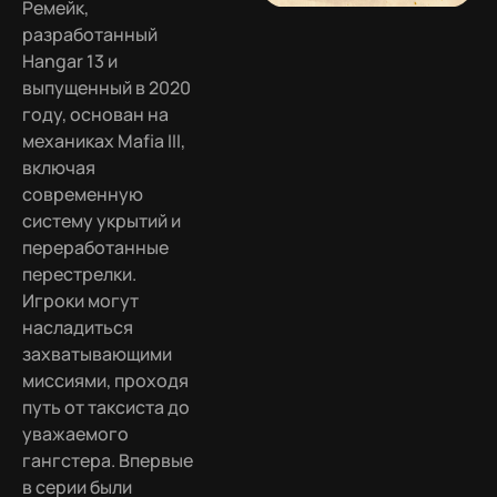
Ремейк,
разработанный
Hangar 13 и
выпущенный в 2020
году, основан на
механиках Mafia III,
включая
современную
систему укрытий и
переработанные
перестрелки.
Игроки могут
насладиться
захватывающими
миссиями, проходя
путь от таксиста до
уважаемого
гангстера. Впервые
в серии были