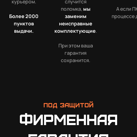
курьером.
случится
поломка,
мы
А если П
Более 2000
заменим
процессе 
пунктов
неисправные
выдачи.
комплектующие
.
При этом ваша
гарантия
сохранится.
Под защитой
Фирменная