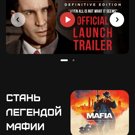
Стань
легендой
мафии