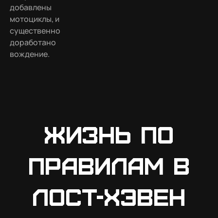
добавлены
мотоциклы, и
существенно
доработано
вождение.
Жизнь по
правилам в
Лост-Хэвен