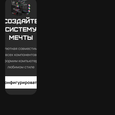
Создайте
систему
мечты
бсолютная совместимость
всех компонентов
Оформим компьютер в
любимом стиле
Конфигурировать