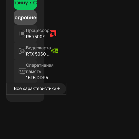
В корзину •
Сегодня
Подробнее
Процессор
R5 7500F
Видеокарта
RTX 5060 Ti
16ГБ
Оперативная
память
16ГБ DDR5
Все характеристики