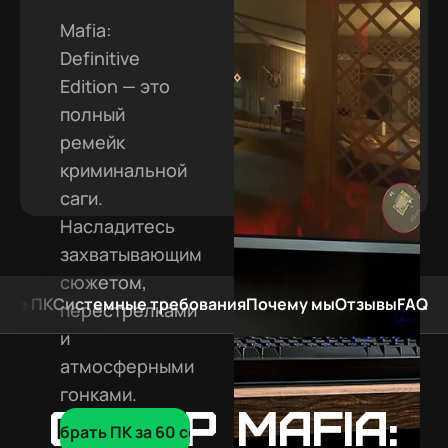
Mafia:
Definitive
Edition — это
полный
ремейк
криминальной
саги.
Насладитесь
захватывающим
сюжетом,
мые ПК
Системные требования
Почему мы
Отзывы
FAQ
перестрелками
и
атмосферными
гонками.
Обзор Mafia:
Подобрать ПК за 60 сек