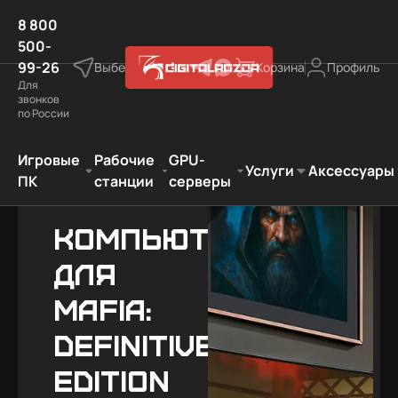
8 800
500-
99-26
Выберите город
Корзина
Профиль
Для
звонков
по России
ровые компьютеры
Лучший подарок фанату игры
Mafia
Игровые
Рабочие
GPU-
Услуги
Аксессуары
ПК
станции
серверы
Компьютер
для
Mafia:
Definitive
Edition