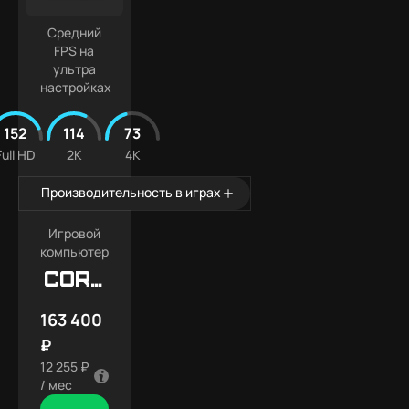
Средний
FPS на
ультра
настройках
152
114
73
Full HD
2K
4K
Производительность в играх
Игровой
компьютер
Core
X7
163 400
₽
12 255 ₽
/ мес