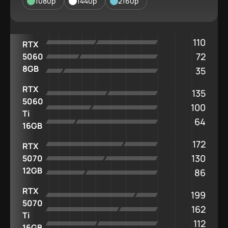
1080p
1440p
2160p
110
RTX
72
5060
8GB
35
RTX
135
5060
100
Ti
64
16GB
172
RTX
130
5070
12GB
86
RTX
199
5070
162
Ti
112
16GB