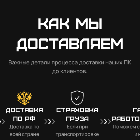
Как мы
доставляем
Важные детали процесса доставки наших ПК
до клиентов.
Доставка
Страховка
Г
по РФ
груза
работо
Доставка по
Если при
Поможем с
всей стране
транспортировке
и 