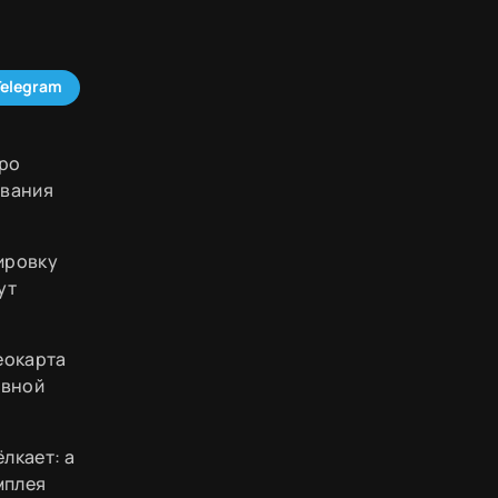
Telegram
тро
ования
сировку
ут
еокарта
авной
ёлкает: а
мплея