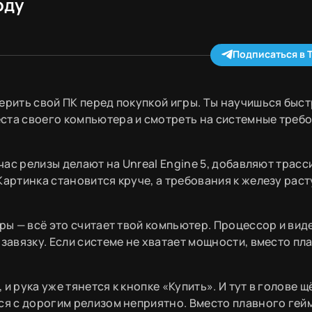
оду
Подписаться в 
ерить свой ПК перед покупкой игры. Ты научишься быс
ста своего компьютера и смотреть на системные треб
йчас релизы делают на Unreal Engine 5, добавляют трас
Картинка становится круче, а требования к железу раст
уры — всё это считает твой компьютер. Процессор и вид
 завязку. Если системе не хватает мощности, вместо пл
 рука уже тянется к кнопке «Купить». И тут в голове щ
ься с дорогим релизом неприятно. Вместо плавного гей