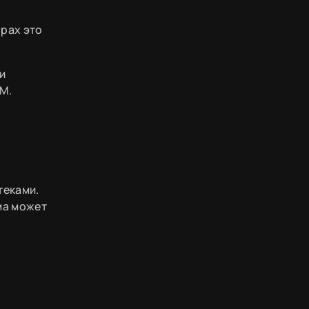
грах это
и
AM.
теками.
ма может