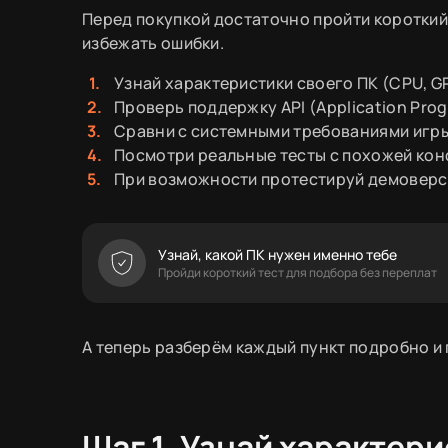
Перед покупкой достаточно пройти короткий
избежать ошибки.
Узнай характеристики своего ПК (CPU, G
Проверь поддержку API (Application Prog
Сравни с системными требованиями игры
Посмотри реальные тесты с похожей кон
При возможности протестируй демоверси
Узнай, какой ПК нужен именно тебе
Пройди короткий тест для подбора без переплат
А теперь разберём каждый пункт подробно и 
Шаг 1. Узнай характер