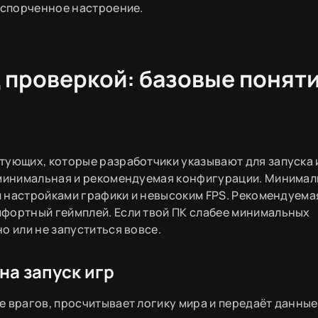
 испорченное настроение.
 проверкой: базовые понят
тующих, которые разработчики указывают для запуска 
ь минимальная и рекомендуемая конфигурации. Минима
ми настройками графики и невысоким FPS. Рекомендуема
фортный геймплей. Если твой ПК слабее минимальных
о или не запуститься вовсе.
на запуск игр
е врагов, просчитывает логику мира и передаёт данные