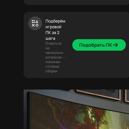
Подберём
игровой
ПК за 2
шага
Ответьте
Подобрать ПК
на
несколько
вопросов —
покажем
готовые
сборки