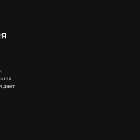
ия
и
льная
я даёт