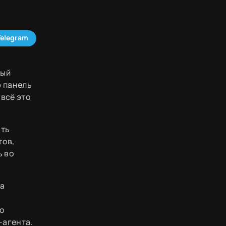
Telegram
ный
ю панель
 всё это
ять
тов,
ь во
ра
но
-агента.