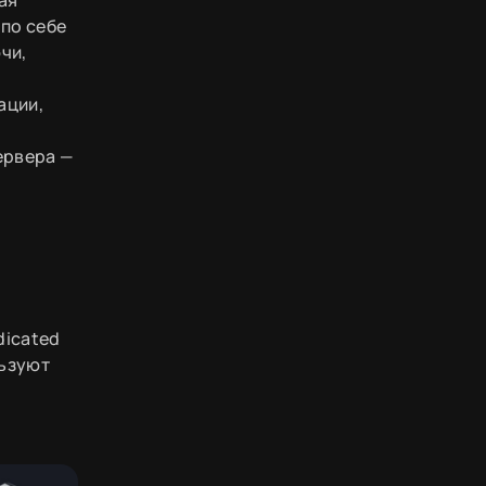
 по себе
чи,
ации,
ервера —
dicated
льзуют