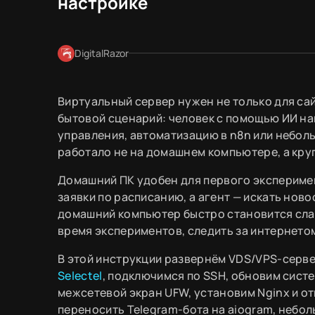
настройке
DigitalRazor
Виртуальный сервер нужен не только для сай
бытовой сценарий: человек с помощью ИИ на
управления, автоматизацию в n8n или небольш
работало не на домашнем компьютере, а кру
Домашний ПК удобен для первого эксперимен
заявки по расписанию, а агент — искать нов
домашний компьютер быстро становится сла
время экспериментов, следить за интернето
В этой инструкции развернём VDS/VPS-серве
Selectel
, подключимся по SSH, обновим сист
межсетевой экран UFW, установим Nginx и о
переносить Telegram-бота на aiogram, небол