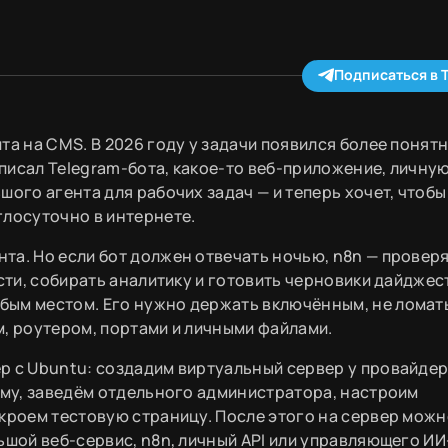
Подписаться в 
та на CMS. В 2026 году у задачи появился более понят
писал Telegram-бота, какое-то веб-приложение, личну
ого агента для рабочих задач — и теперь хочет, чтобы
глосуточно в интернете.
та. Но если бот должен отвечать ночью, n8n — провер
ости, собирать аналитику и готовить черновики дайджес
бым местом. Его нужно держать включённым, не ломат
м, роутером, портами и личными файлами.
р с Ubuntu: создадим виртуальный сервер у провайде
ему, заведём отдельного администратора, настроим
ткроем тестовую страницу. После этого на сервер мож
ьшой веб-сервис, n8n, личный API или управляющего ИИ