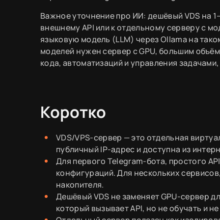
Важное уточнение про ИИ: дешёвый VDS на 1
внешнему API или к отдельному серверу с м
языковую модель (LLM) через Ollama на тако
моделей нужен сервер с GPU, большим объём
кода, автоматизаций и управления задачами
Коротко
VDS/VPS-сервер — это отдельная виртуал
публичный IP-адрес и доступна из интер
Для первого Telegram-бота, простого AP
конфигураций. Для нескольких сервисов,
накопителя.
Дешёвый VDS не заменяет GPU-сервер дл
который вызывает API, но не обучать и н
Отдельный сервер полезен как изолиров