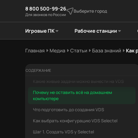
8 800 500-99-26
Выберите город
Для звонков по России
Игровые ПК
Рабочие станции
Главная
Медиа
Статьи
База знаний
Как 
Коротко
Что такое VDS и VPS простыми словами
СОДЕРЖАНИЕ
Какие живые задачи можно вынести на VDS
Почему не оставить всё на домашнем
компьютере
Что подготовить до создания VDS
Как выбрать конфигурацию VDS Selectel
Шаг 1. Создать VDS у Selectel