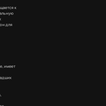
щается к
кальную
х
он для
е, имеет
ладших
,
ая