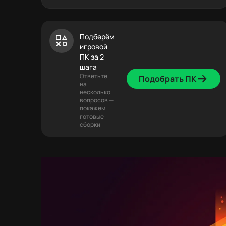
FAQ
Заключение
Подберём
игровой
ПК за 2
шага
Ответьте
Подобрать ПК
на
несколько
вопросов —
покажем
готовые
сборки