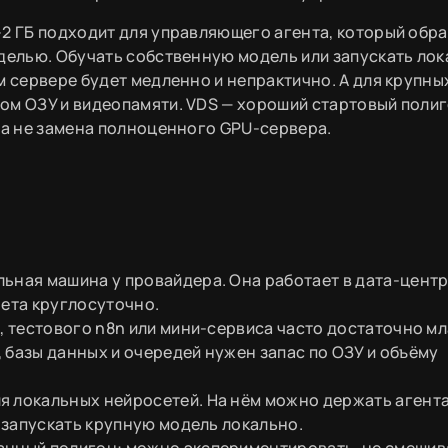
–2 ГБ подходит для управляющего агента, который обра
оделью. Обучать собственную модель или запускать ло
м сервере будет медленно и непрактично. А для крупны
ом ОЗУ и видеопамяти. VDS — хороший стартовый полиг
, а не замена полноценного GPU-сервера.
ьная машина у провайдера. Она работает в дата-центр
нета круглосуточно.
I, тестового n8n или мини-сервиса часто достаточно м
 базы данных и очередей нужен запас по ОЗУ и объёму
я локальных нейросетей. На нём можно держать агента
е запускать крупную модель локально.
анный полигон: можно экспериментировать, не смешив