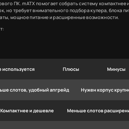
ового ПК. mATX помогает собрать систему компактнее 
ок, но требует внимательного подбора кулера, блока пи
латы, мощное питание и расширенные возможности.
т:
е используется
Плюсы
Минусы
ьше слотов, удобный апгрейд
Нужен корпус крупн
Компактнее и дешевле
Меньше слотов расширен