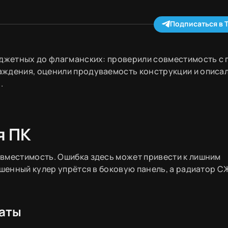
Подписаться в 
юджетных до флагманских: проверили совместимость с 
аждения, оценили продуваемость конструкции и описа
.
я ПК
вместимость. Ошибка здесь может привести к лишним
ашенный кулер упрётся в боковую панель, а радиатор С
аты