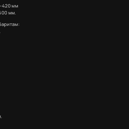
0–420 мм
600 мм.
абаритам:
,
.