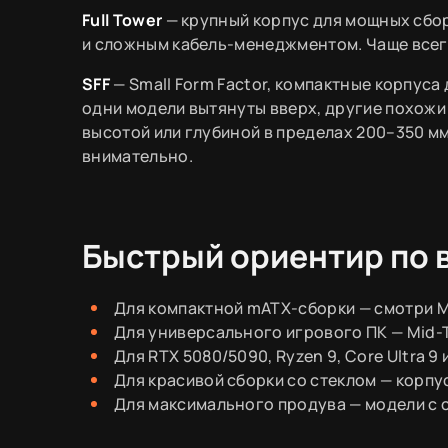
Full Tower
— крупный корпус для мощных сбо
и сложным кабель-менеджментом. Чаще всего
SFF
— Small Form Factor, компактные корпуса 
одни модели вытянуты вверх, другие похожи
высотой или глубиной в пределах 200–350 
внимательно.
Быстрый ориентир по 
Для компактной mATX-сборки — смотри M
Для универсального игрового ПК — Mid-
Для RTX 5080/5090, Ryzen 9, Core Ultra 9
Для красивой сборки со стеклом — корпу
Для максимального продува — модели с с