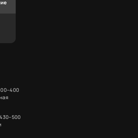
ние
 300–400
пная
 430–500
и