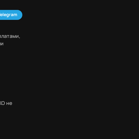
Telegram
платами,
ли
ЖО не