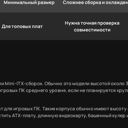
Минимальный размер
Сложнее сборка и охлажде
Нужна точная проверка
Для топовых плат
совместимости
ли Mini-ITX-сборок. Обычно это модели высотой около
игровых ПК среднего уровня, если не планируется кру
 для игровых ПК. Такие корпуса обычно имеют высоту
стить ATX-плату, длинную видеокарту, башенный кулер 