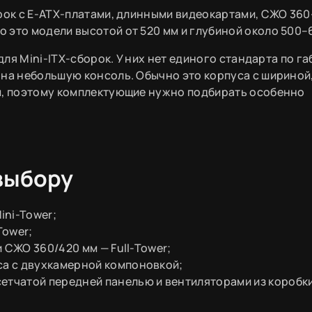
рок с E-ATX-платами, длинными видеокартами, СЖО 36
 это модели высотой от 520 мм и глубиной около 500–
для Mini-ITX-сборок. У них нет единого стандарта по г
 на небольшую консоль. Обычно это корпуса с шириной
мм, поэтому комплектующие нужно подбирать особенно
выбору
ini-Tower;
Tower;
 и СЖО 360/420 мм — Full-Tower;
са с двухкамерной компоновкой;
етчатой передней панелью и вентиляторами из коробки