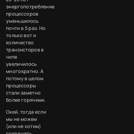
энергопотребление
процессоров
уменьшилось
почти в 5 раз. Но
только вот и
количество
транзисторов в
чипе
увеличилось
многократно. А
потому в целом
процессоры
стали заметно
более горячими.
Окей, тогда если
мы не можем
(или не хотим)
сокращать