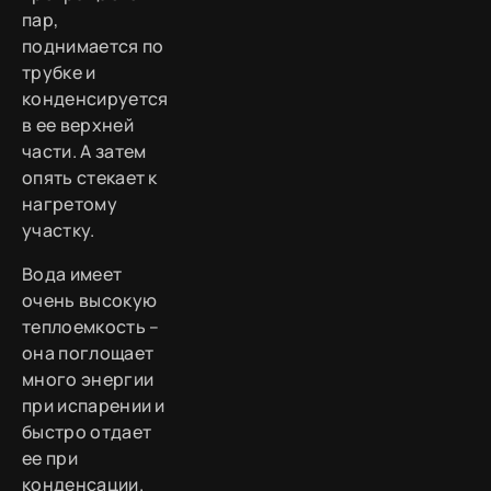
пар,
поднимается по
трубке и
конденсируется
в ее верхней
части. А затем
опять стекает к
нагретому
участку.
Вода имеет
очень высокую
теплоемкость –
она поглощает
много энергии
при испарении и
быстро отдает
ее при
конденсации.