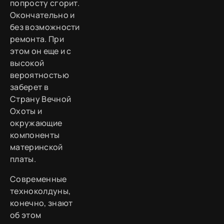
попросту сгорит.
Окончательно и
без возможности
ремонта. При
этом он еще и с
высокой
вероятностью
заберет в
Страну Вечной
Охоты и
окружающие
компоненты
материнской
платы.
Современные
техноколдуны,
конечно, знают
об этом