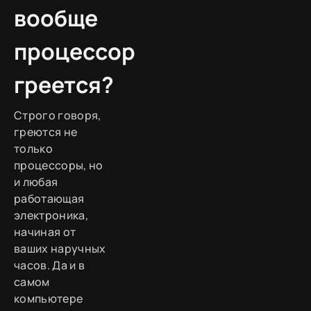
вообще
процессор
греется?
Строго говоря,
греются не
только
процессоры, но
и любая
работающая
электроника,
начиная от
ваших наручных
часов. Да и в
самом
компьютере