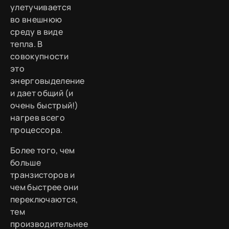
улетучивается
во внешнюю
среду в виде
тепла. В
совокупности
это
энерговыделение
и дает общий (и
очень быстрый!)
нагрев всего
процессора.
Более того, чем
больше
транзисторов и
чем быстрее они
переключаются,
тем
производительнее