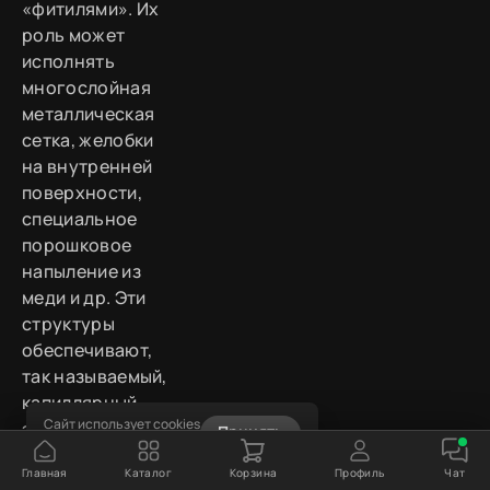
«фитилями». Их
роль может
исполнять
многослойная
металлическая
сетка, желобки
на внутренней
поверхности,
специальное
порошковое
напыление из
меди и др. Эти
структуры
обеспечивают,
так называемый,
капиллярный
Сайт использует cookies
эффект – по ним
Принять
Узнать подробнее
жидкость может
Главная
Каталог
Корзина
Профиль
Чат
перемещаться