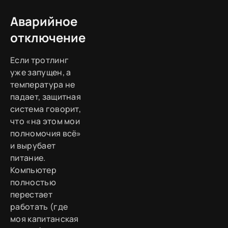
Аварийное
отключение
Если тротлинг
уже запущен, а
температура не
падает, защитная
система говорит,
что «на этом мои
полномочия всё»
и вырубает
питание.
Компьютер
полностью
перестает
работать (где
моя капитанская