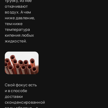
трубку, из нее
откачивают
воздух. А чем
ниже давление,
тем ниже
температура
кипения любых
жидкостей.
Свой фокус есть
и в способе
доставки
сконденсированной
воды обратно – в