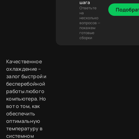
шага
Ответьте
Подобра
на
несколько
вопросов —
покажем
готовые
сборки
Качественное
охлаждение –
залог быстрой и
бесперебойной
работы любого
компьютера. Но
вот о том, как
обеспечить
оптимальную
температуру в
системном