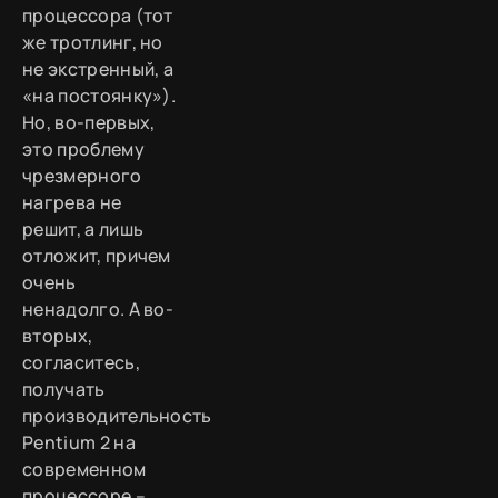
процессора (тот
же тротлинг, но
не экстренный, а
«на постоянку»).
Но, во-первых,
это проблему
чрезмерного
нагрева не
решит, а лишь
отложит, причем
очень
ненадолго. А во-
вторых,
согласитесь,
получать
производительность
Pentium 2 на
современном
процессоре –