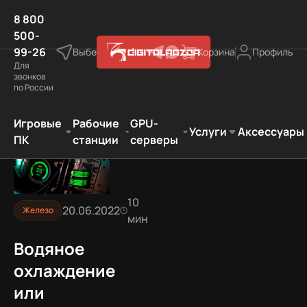
8 800
500-
99-26
Выберите город
Корзина
Профиль
Для
звонков
по России
Статьи
Железо
Водяное охлаждение или воздушное?
Игровые
Рабочие
GPU-
Услуги
Аксессуары
ПК
станции
серверы
10
20.06.2022
Железо
мин
Водяное
охлаждение
или