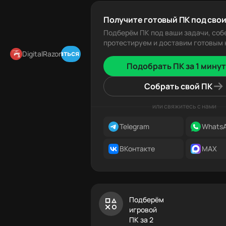
Получите готовый ПК под свои
Подберём ПК под ваши задачи, соб
протестируем и доставим готовым к
Подписаться в Telegram
DigitalRazor
Подобрать ПК за 1 минут
Собрать свой ПК
или свяжитесь с нами
Telegram
Whats
ВКонтакте
MAX
Подберём
игровой
ПК за 2