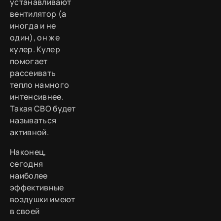
устанавливают
вентилятор (а
иногда и не
один), он же
кулер. Кулер
помогает
рассеивать
тепло намного
интенсивнее.
Такая СВО будет
называться
активной.
Наконец,
сегодня
наиболее
эффективные
воздушки имеют
в своей