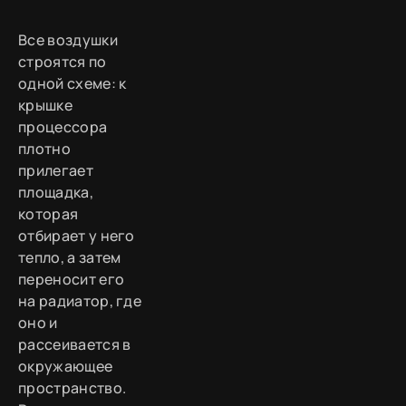
Все воздушки
строятся по
одной схеме: к
крышке
процессора
плотно
прилегает
площадка,
которая
отбирает у него
тепло, а затем
переносит его
на радиатор, где
оно и
рассеивается в
окружающее
пространство.