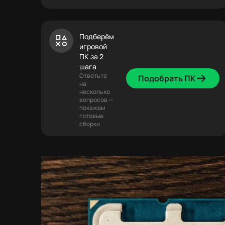
Подберём
игровой
ПК за 2
шага
Ответьте
Подобрать ПК
на
несколько
вопросов —
покажем
готовые
сборки