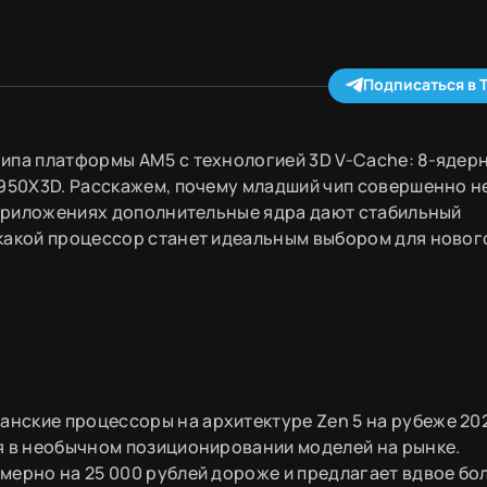
Подписаться в 
чипа платформы AM5 с технологией 3D V-Cache: 8-ядер
9950X3D. Расскажем, почему младший чип совершенно н
х приложениях дополнительные ядра дают стабильный
какой процессор станет идеальным выбором для новог
нские процессоры на архитектуре Zen 5 на рубеже 20
я в необычном позиционировании моделей на рынке.
мерно на 25 000 рублей дороже и предлагает вдвое бо