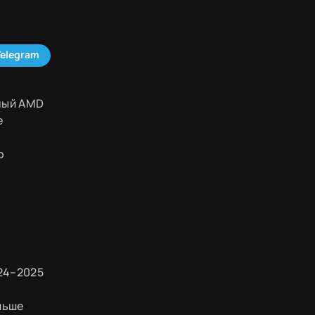
Telegram
ный AMD
е
о
24–2025
льше