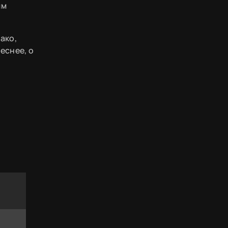
им
ако,
еснее, о