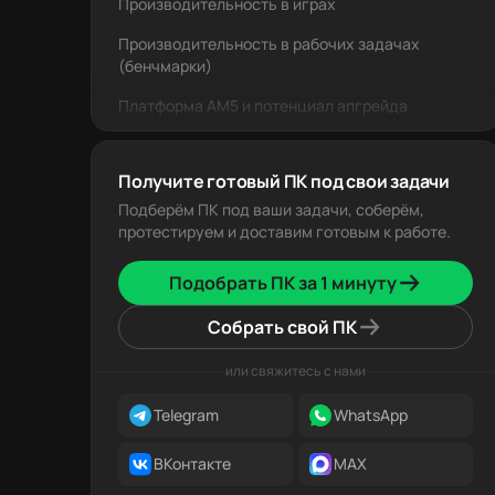
Производительность в играх
Производительность в рабочих задачах
(бенчмарки)
Платформа AM5 и потенциал апгрейда
Итоговое сравнение по критериям
Получите готовый ПК под свои задачи
Стоимость итоговой сборки
Подберём ПК под ваши задачи, соберём,
Кому подходит каждый процессор
протестируем и доставим готовым к работе.
Часто задаваемые вопросы (FAQ)
Подобрать ПК за 1 минуту
Итоги
Собрать свой ПК
или свяжитесь с нами
Telegram
WhatsApp
ВКонтакте
MAX