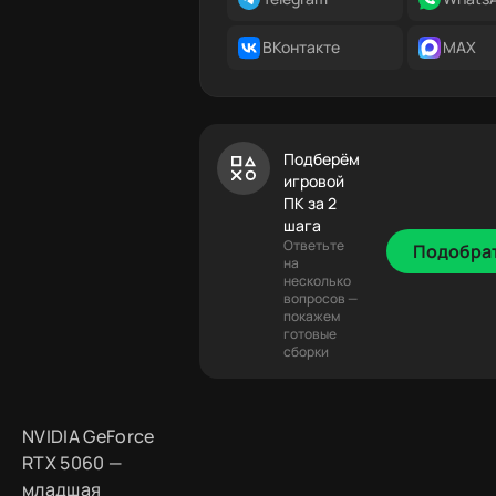
ВКонтакте
MAX
Подберём
игровой
ПК за 2
шага
Ответьте
Подобра
на
несколько
вопросов —
покажем
готовые
сборки
NVIDIA GeForce
RTX 5060 —
младшая