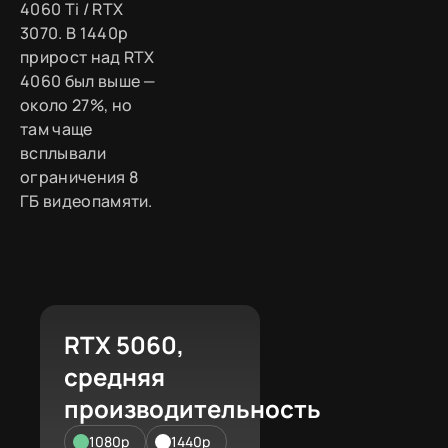
4060 Ti / RTX
3070. В 1440p
прирост над RTX
4060 был выше —
около 27%, но
там чаще
всплывали
ограничения 8
ГБ видеопамяти.
RTX 5060,
средняя
производительность
1080p
1440p