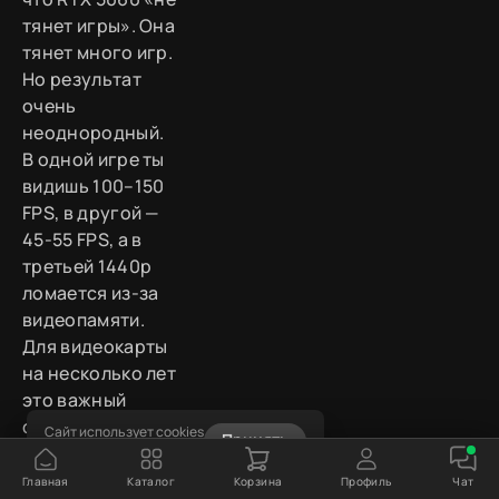
тянет игры». Она
тянет много игр.
Но результат
очень
неоднородный.
В одной игре ты
видишь 100–150
FPS, в другой —
45-55 FPS, а в
третьей 1440p
ломается из-за
видеопамяти.
Для видеокарты
на несколько лет
это важный
сигнал.
Сайт использует cookies
Принять
Узнать подробнее
Главная
Каталог
Корзина
Профиль
Чат