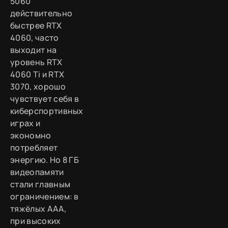
5060
действительно
быстрее RTX
4060, часто
выходит на
уровень RTX
4060 Ti и RTX
3070, хорошо
чувствует себя в
киберспортивных
играх и
экономно
потребляет
энергию. Но 8 ГБ
видеопамяти
стали главным
ограничением: в
тяжёлых AAA,
при высоких