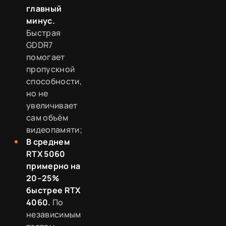
главный
минус.
Быстрая
GDDR7
помогает
пропускной
способности,
но не
увеличивает
сам объём
видеопамяти;
В среднем
RTX 5060
примерно на
20–25%
быстрее RTX
4060.
По
независимым