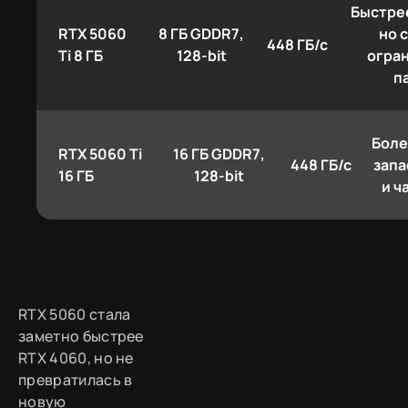
Быстре
RTX 5060
8 ГБ GDDR7,
но 
448 ГБ/с
Ti 8 ГБ
128-bit
огра
п
Боле
RTX 5060 Ti
16 ГБ GDDR7,
448 ГБ/с
запа
16 ГБ
128-bit
и ч
RTX 5060 стала
заметно быстрее
RTX 4060, но не
превратилась в
новую