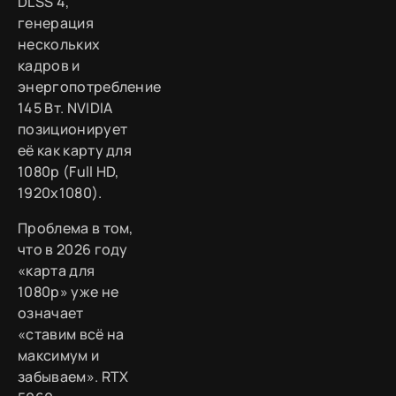
DLSS 4,
генерация
нескольких
кадров и
энергопотребление
145 Вт. NVIDIA
позиционирует
её как карту для
1080p (Full HD,
1920x1080).
Проблема в том,
что в 2026 году
«карта для
1080p» уже не
означает
«ставим всё на
максимум и
забываем». RTX