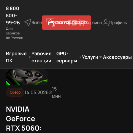
8 800
500-
99-26
Выберите город
Корзина
Профиль
Для
звонков
по России
р
NVIDIA GeForce RTX 5060: 8 ГБ VRAM — это проблема?
Игровые
Рабочие
GPU-
Услуги
Аксессуары
ПК
станции
серверы
15
14.05.2026
Обзор
мин
NVIDIA
GeForce
RTX 5060: