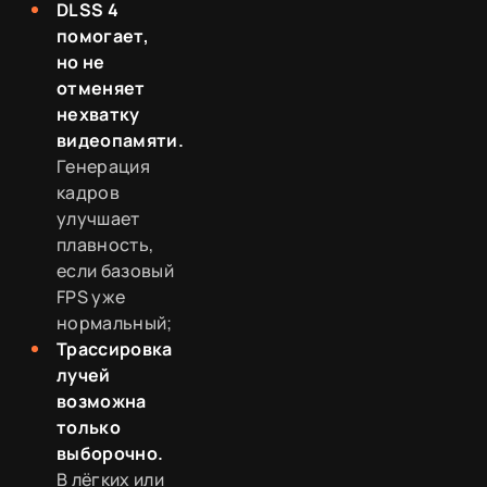
DLSS 4
помогает,
но не
отменяет
нехватку
видеопамяти.
Генерация
кадров
улучшает
плавность,
если базовый
FPS уже
нормальный;
Трассировка
лучей
возможна
только
выборочно.
В лёгких или