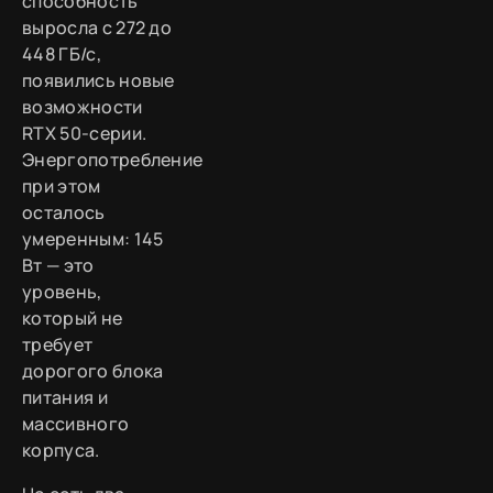
способность
выросла с 272 до
448 ГБ/с,
появились новые
возможности
RTX 50-серии.
Энергопотребление
при этом
осталось
умеренным: 145
Вт — это
уровень,
который не
требует
дорогого блока
питания и
массивного
корпуса.