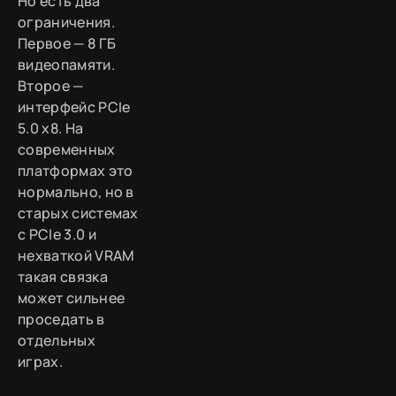
Но есть два
ограничения.
Первое — 8 ГБ
видеопамяти.
Второе —
интерфейс PCIe
5.0 x8. На
современных
платформах это
нормально, но в
старых системах
с PCIe 3.0 и
нехваткой VRAM
такая связка
может сильнее
проседать в
отдельных
играх.