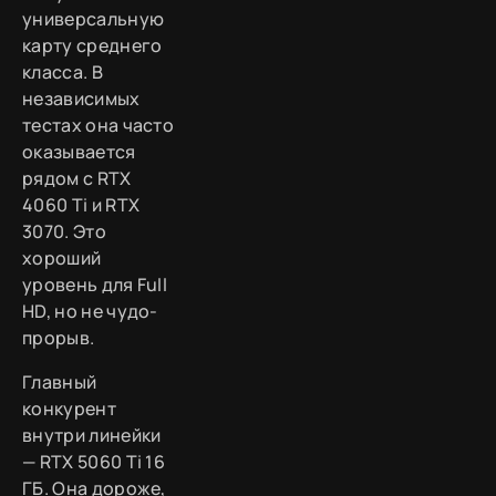
универсальную
карту среднего
класса. В
независимых
тестах она часто
оказывается
рядом с RTX
4060 Ti и RTX
3070. Это
хороший
уровень для Full
HD, но не чудо-
прорыв.
Главный
конкурент
внутри линейки
— RTX 5060 Ti 16
ГБ. Она дороже,