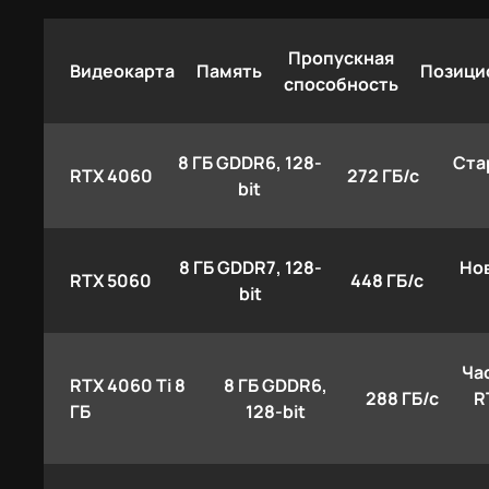
Пропускная
Видеокарта
Память
Позици
способность
8 ГБ GDDR6, 128-
Ста
RTX 4060
272 ГБ/с
bit
8 ГБ GDDR7, 128-
Но
RTX 5060
448 ГБ/с
bit
Ча
RTX 4060 Ti 8
8 ГБ GDDR6,
288 ГБ/с
R
ГБ
128-bit