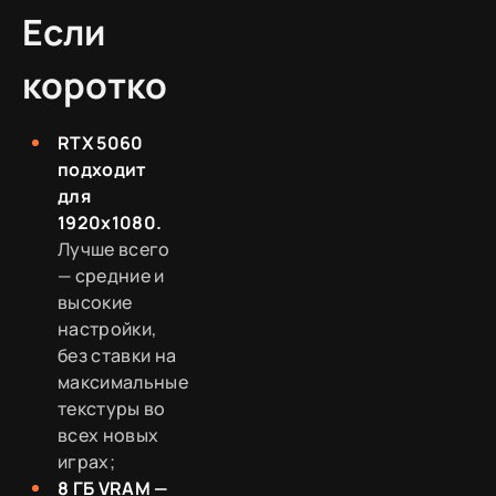
Если
коротко
RTX 5060
подходит
для
1920x1080.
Лучше всего
— средние и
высокие
настройки,
без ставки на
максимальные
текстуры во
всех новых
играх;
8 ГБ VRAM —