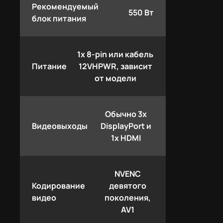
Рекомендуемый
550 Вт
блок питания
1x 8-pin или кабель
Питание
12VHPWR, зависит
от модели
Обычно 3x
Видеовыходы
DisplayPort и
1x HDMI
NVENC
Кодирование
девятого
видео
поколения,
AV1