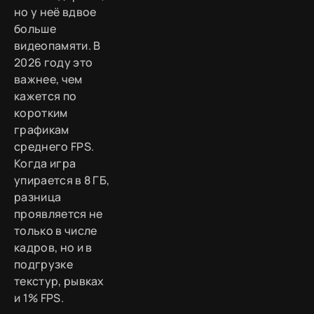
но у неё вдвое
больше
видеопамяти. В
2026 году это
важнее, чем
кажется по
коротким
графикам
среднего FPS.
Когда игра
упирается в 8 ГБ,
разница
проявляется не
только в числе
кадров, но и в
подгрузке
текстур, рывках
и 1% FPS.