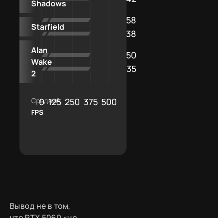
Shadows
58
Starfield
38
Alan
50
Wake
35
2
Средний
0
125
250
375
500
FPS
Вывод не в том,
что RTX 5060 «не