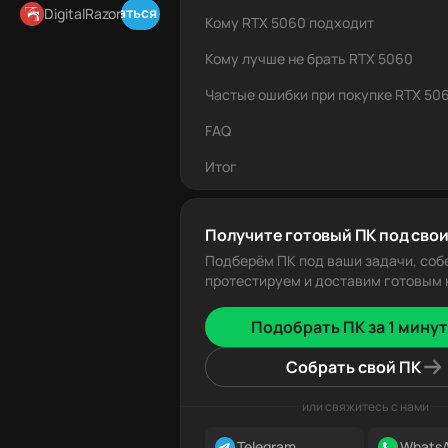
Подписаться в Telegram
DigitalRazor
Кому RTX 5060 подходит
Кому лучше не брать RTX 5060
Частые ошибки при покупке RTX 50
FAQ
Итог
Получите готовый ПК под свои
Подберём ПК под ваши задачи, соб
протестируем и доставим готовым к
Подобрать ПК за 1 минут
Собрать свой ПК
или свяжитесь с нами
Telegram
Whats