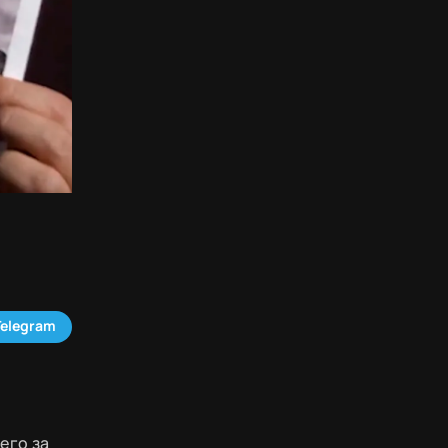
Telegram
его за