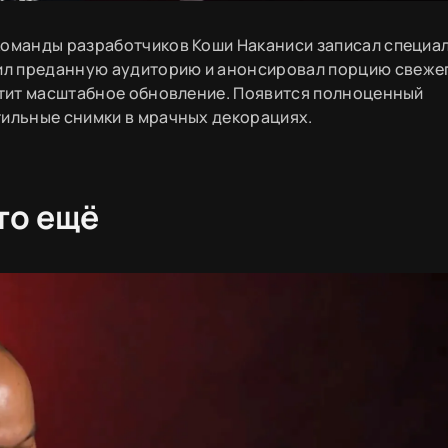
команды разработчиков Коши Наканиси записал специа
ил преданную аудиторию и анонсировал порцию свеже
устит масштабное обновление. Появится полноценный
тильные снимки в мрачных декорациях.
то ещё