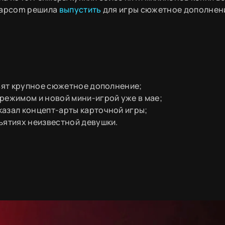
 Capcom решила
выпустить
для игры сюжетное дополнен
овят крупное сюжетное дополнение;
режимом и новой мини-игрой уже в мае;
казал концепт-арты карточной игры;
ъятиях неизвестной девушки.