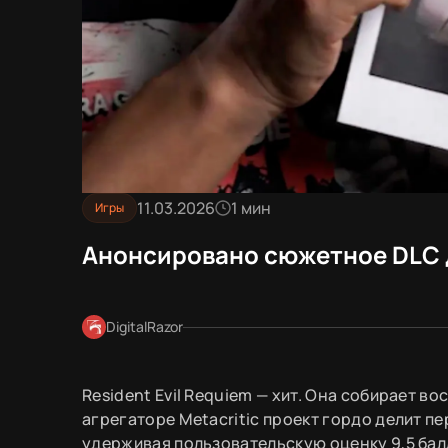
11.03.2026
1 мин
Игры
Анонсировано сюжетное DLC д
DigitalRazor
Resident Evil Requiem — хит. Она собирает в
агрегаторе Metacritic проект гордо делит пер
удерживая пользовательскую оценку 9,5 балл