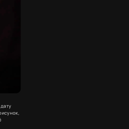
 дату
рисунок,
ё