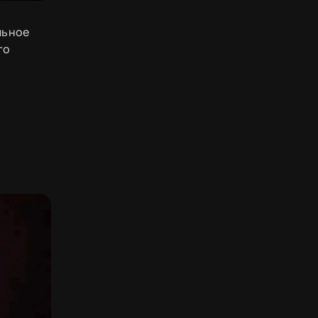
льное
го