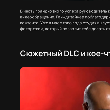
В честь грандиозного успеха руководитель 
видеообращение. Геймдизайнер поблагодар
контента. Уже в мае этого года студия вып
фоторежим, который позволит тебе делать с
Сюжетный DLC и кое-ч