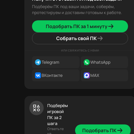
Подберём ПК под ваши задачи, соберём,
протестируем и доставим готовым к работе.
Подобрать ПК за 1 минуту
Собрать свой ПК
или свяжитесь с нами
Telegram
WhatsApp
ВКонтакте
MAX
Подберём
игровой
ПК за 2
шага
Ответьте
Подобрать ПК
на