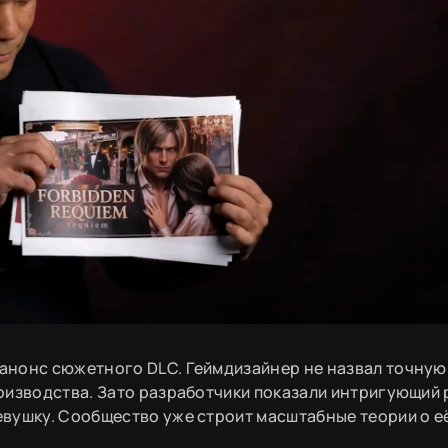
анонс сюжетного DLC. Геймдизайнер не назвал точную
оизводства. Зато разработчики показали интригующий 
вушку. Сообщество уже строит масштабные теории о е