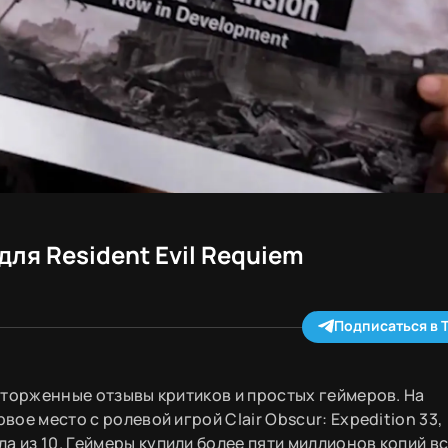
ля Resident Evil Requiem
Подписаться в 
осторженные отзывы критиков и простых геймеров. На
вое место с ролевой игрой Clair Obscur: Expedition 33,
а из 10. Геймеры купили более пяти миллионов копий вс