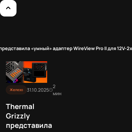
 представила «умный» адаптер WireView Pro II для 12V-2
2
31.10.2025
Железо
мин
Thermal
Grizzly
представила