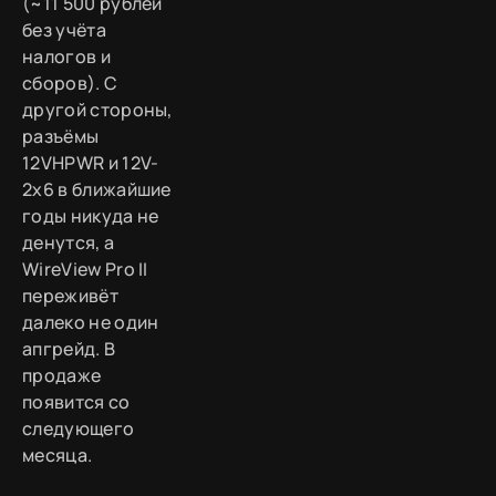
(~11 500 рублей
без учёта
налогов и
сборов). С
другой стороны,
разъёмы
12VHPWR и 12V-
2x6 в ближайшие
годы никуда не
денутся, а
WireView Pro II
переживёт
далеко не один
апгрейд. В
продаже
появится со
следующего
месяца.