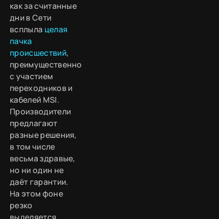
как за считанные
дни в Сети
всплыла
целая
пачка
происшествий
,
преимущественно
с участием
переходников и
кабелей MSI.
Производители
предлагают
разные решения,
в том числе
весьма здравые,
но ни один не
даёт гарантии.
На этом фоне
резко
выделяется