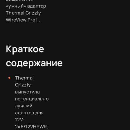
«умный» адаптер
Thermal Grizzly
WireView Pro II.
Краткое
содержание
Thermal
Grizzly
выпустила
потенциально
лучший
адаптер для
12V-
2x6/12VHPWR;