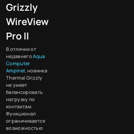
Grizzly
WireView
Pro II
В отличии от
недавнего
Aqua
Computer
Ampinel
, новинка
Thermal Grizzly
не умеет
балансировать
нагрузку по
контактам.
Функционал
ограничивается
возможностью