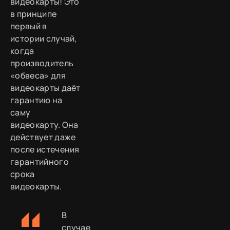
видеокарты! Это
в принципе
первый в
истории случай,
когда
производитель
«обвеса» для
видеокарты даёт
гарантию на
саму
видеокарту. Она
действует даже
после истечения
гарантийного
срока
видеокарты.
В
случае