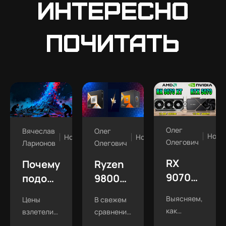
интересно
почитать
Олег
Вячеслав
Олег
Ново
Новости
Новости
Олегович
Ларионов
Олегович
RX
Почему
Ryzen
9070
подорожала
9800X3D
XT vs
оперативная
vs
Выясняем,
Цены
В свежем
RTX
память
7800X3D:
как
взлетели
сравнении
5070
в 2025
в
изменилось
вдвое! Кто
7800X3D