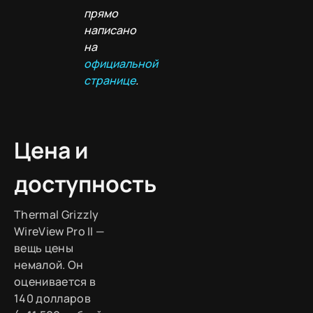
прямо
написано
на
официальной
странице
.
Цена и
доступность
Thermal Grizzly
WireView Pro II —
вещь цены
немалой. Он
оценивается в
140 долларов