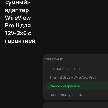
«умный»
адаптер
WireView
Pro II для
12V-2x6 с
гарантией
СОДЕРЖАНИЕ
Краткое содержание
Thermal Grizzly WireView Pro II
Самое интересное
Цена и доступность