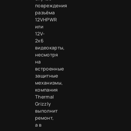
повреждения
разъёма
12VHPWR
или
12V-
2x6
видеокарты,
несмотря
на
встроенные
защитные
механизмы,
компания
Thermal
Grizzly
выполнит
ремонт,
а в