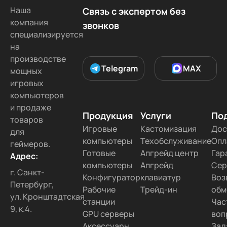
Наша
Связь с экспертом без
компания
звонков
специализируется
на
производстве
Telegram
MAX
мощных
игровых
компьютеров
и продаже
Продукция
Услуги
По
товаров
Игровые
Кастомизация
Дос
для
компьютеры
Техобслуживание
Опл
геймеров.
Готовые
Апгрейд центр
Гар
Адрес:
компьютеры
Апгрейд
Сер
г. Санкт-
Конфигуратор
клавиатур
Воз
Петербург,
Рабочие
Трейд-ин
обм
ул. Кронштадтская
станции
Час
9, к.4.
GPU серверы
воп
Аксессуары
Зад