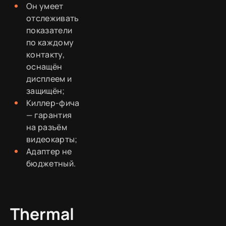
Он умеет
отслеживать
показатели
по каждому
контакту,
оснащён
дисплеем и
защищён;
Киллер-фича
— гарантия
на разъём
видеокарты;
Адаптер не
бюджетный.
Thermal