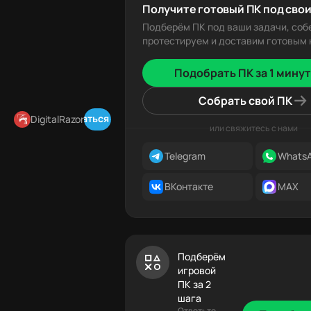
Получите готовый ПК под свои
Подберём ПК под ваши задачи, соб
протестируем и доставим готовым к
Подобрать ПК за 1 минут
Собрать свой ПК
Подписаться в Telegram
DigitalRazor
или свяжитесь с нами
Telegram
Whats
ВКонтакте
MAX
Подберём
игровой
ПК за 2
шага
Ответьте