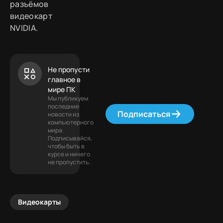
разъёмов
видеокарт
NVIDIA.
Не пропусти
главное в
мире ПК
Мы публикуем
последние
Подписаться
новости из
компьютерного
мира.
Подписывайся,
чтобы быть в
курсе и ничего
не пропустить.
Видеокарты