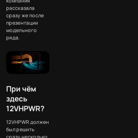
компания
рассказала
сразу же после
презентации
модельного
ряда.
При чём
здесь
12VHPWR?
12VHPWR должен
был решить
сразу несколько