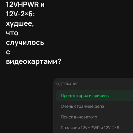
12VHPWR и
12V-2×6:
худшее,
что
случилось
с
видеокартами?
СОДЕРЖАНИЕ
Предыстория и причины
Очень странные дела
Поиск виноватого
Различия 12VHPWR и 12V-2×6