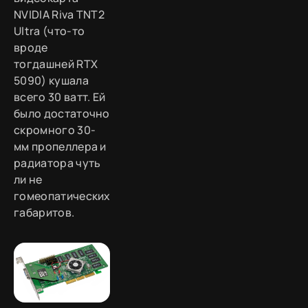
NVIDIA Riva TNT2
Ultra (что-то
вроде
тогдашней RTX
5090) кушала
всего 30 ватт. Ей
было достаточно
скромного 30-
мм пропеллера и
радиатора чуть
ли не
гомеопатических
габаритов.