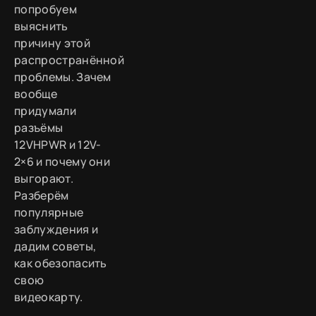
попробуем
выяснить
причину этой
распространённой
проблемы. Зачем
вообще
придумали
разъёмы
12VHPWR и 12V-
2×6 и почему они
выгорают.
Разберём
популярные
заблуждения и
дадим советы,
как обезопасить
свою
видеокарту.