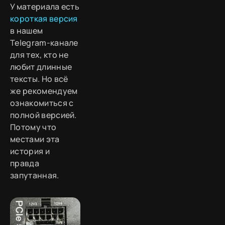
У материала есть
короткая версия
в нашем
Telegram-канале
для тех, кто не
любит длинные
тексты. Но всё
же рекомендуем
ознакомиться с
полной версией.
Потому что
местами эта
история и
правда
запутанная.