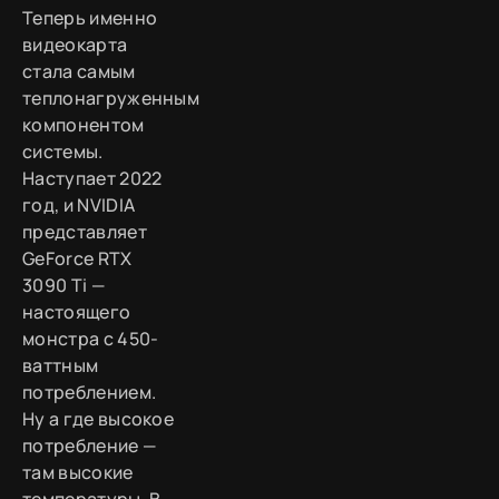
Теперь именно
видеокарта
стала самым
теплонагруженным
компонентом
системы.
Наступает 2022
год, и NVIDIA
представляет
GeForce RTX
3090 Ti —
настоящего
монстра с 450-
ваттным
потреблением.
Ну а где высокое
потребление —
там высокие
температуры. В