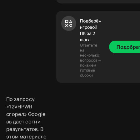
Подберём
игровой
ПК за 2
шага
Ответьте
Подобра
на
несколько
вопросов —
покажем
готовые
сборки
По запросу
«12VHPWR
сгорел» Google
выдаёт сотни
результатов. В
этом материале