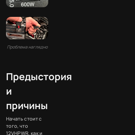
Проблема наглядно
Предыстория
и
причины
Начать стоит с
того, что
12VHPWR, как и