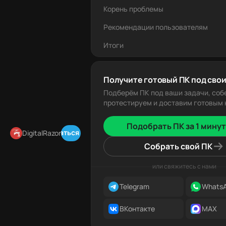
Корень проблемы
Рекомендации пользователям
Итоги
Получите готовый ПК под свои
Подберём ПК под ваши задачи, соб
протестируем и доставим готовым к
Подобрать ПК за 1 минут
Подписаться в Telegram
DigitalRazor
Собрать свой ПК
или свяжитесь с нами
Telegram
Whats
ВКонтакте
MAX