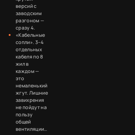
версий с
заводским
разгоном —
сразу 4.
«Кабельные
сопли». 3–4
отдельных
кабеля по 8
жил в
каждом —
это
немаленький
жгут. Лишние
завихрения
не пойдут на
пользу
общей
вентиляции…