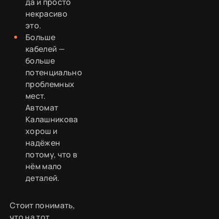
да и просто
некрасиво
это.
Больше
кабелей —
больше
потенциально
проблемных
мест.
Автомат
Калашникова
хорош и
надёжен
потому, что в
нём мало
деталей.
Стоит понимать,
что на тот