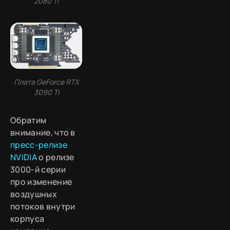
2080 Ti
Плата GeForce RTX
3090 Ti
Обратим
внимание, что в
пресс-релизе
NVIDIA
о релизе
3000-й серии
про изменение
воздушных
потоков внутри
корпуса