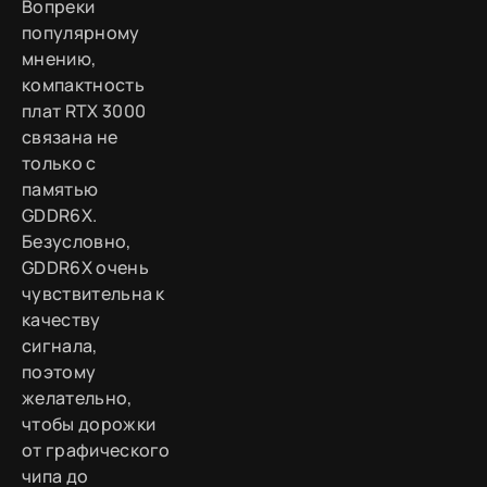
Вопреки
популярному
мнению,
компактность
плат RTX 3000
связана не
только с
памятью
GDDR6X.
Безусловно,
GDDR6X очень
чувствительна к
качеству
сигнала,
поэтому
желательно,
чтобы дорожки
от графического
чипа до