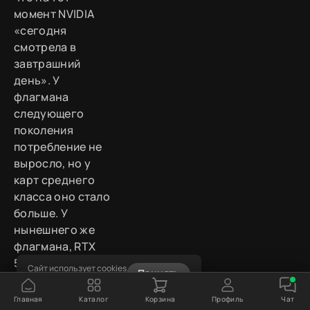
момент NVIDIA
«сегодня
смотрела в
завтрашний
день». У
флагмана
следующего
поколения
потребление не
выросло, но у
карт среднего
класса оно стало
больше. У
нынешнего же
флагмана, RTX
5090, уже не 450,
Сайт использует cookies
Принять
а все 575 ватт.
Узнать подробнее
Главная
Каталог
Корзина
Профиль
Чат