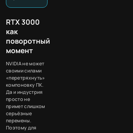
RTX 3000
как
поворотный
момент
NVIDIA не может
своими силами
«перетряхнуть»
компоновку ПК.
Да и индустрия
просто не
примет слишком
серьёзные
перемены.
Поэтому для