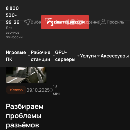
8 800
500-
99-26
Выберите город
Корзина
Профиль
Для
звонков
по России
емы разъёмов 12VHPWR и 12V-2×6: худшее, что случил
Игровые
Рабочие
GPU-
Услуги
Аксессуары
ПК
станции
серверы
13
09.10.2025
Железо
мин
Разбираем
проблемы
разъёмов