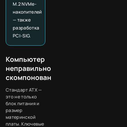
M.2 NVMe-
накопителей
— также
разработка
PCI-SIG.
Компьютер
неправильно
скомпонован
Стандарт ATX —
это не только
блок питания и
размер
материнской
платы. Ключевые