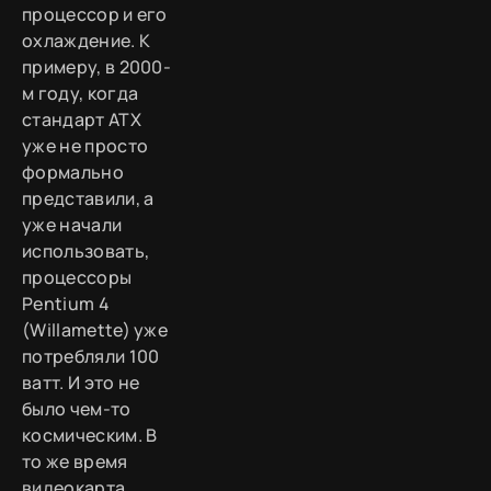
процессор и его
охлаждение. К
примеру, в 2000-
м году, когда
стандарт ATX
уже не просто
формально
представили, а
уже начали
использовать,
процессоры
Pentium 4
(Willamette) уже
потребляли 100
ватт. И это не
было чем-то
космическим. В
то же время
видеокарта