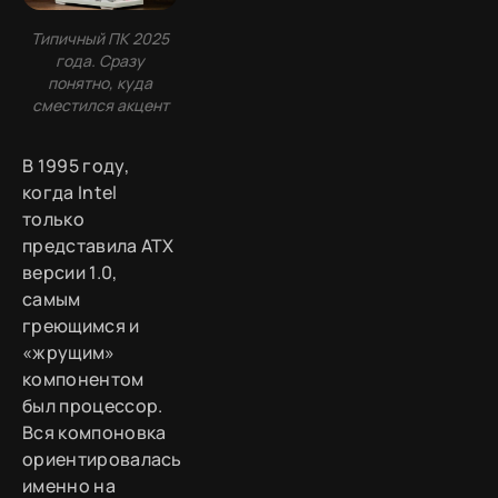
Типичный ПК 2025
года. Сразу
понятно, куда
сместился акцент
В 1995 году,
когда Intel
только
представила ATX
версии 1.0,
самым
греющимся и
«жрущим»
компонентом
был процессор.
Вся компоновка
ориентировалась
именно на