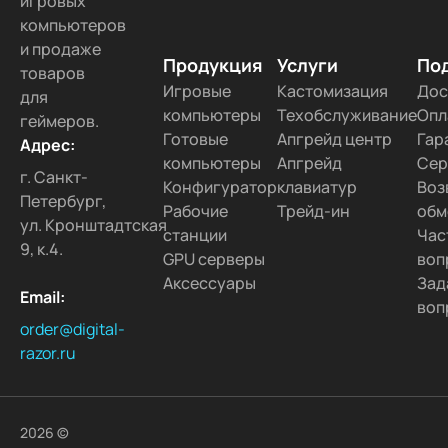
игровых
компьютеров
и продаже
Продукция
Услуги
По
товаров
Игровые
Кастомизация
Дос
для
компьютеры
Техобслуживание
Опл
геймеров.
Готовые
Апгрейд центр
Гар
Адрес:
компьютеры
Апгрейд
Сер
г. Санкт-
Конфигуратор
клавиатур
Воз
Петербург,
Рабочие
Трейд-ин
обм
ул. Кронштадтская
станции
Час
9, к.4.
GPU серверы
воп
Аксессуары
Зад
Email:
воп
order@digital-
razor.ru
2026 ©