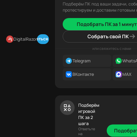
Подберём ПК под ваши задачи, соб
протестируем и доставим готовым к
Подобрать ПК за 1 минут
Собрать свой ПК
Подписаться в Telegram
DigitalRazor
или свяжитесь с нами
Telegram
Whats
ВКонтакте
MAX
Подберём
игровой
ПК за 2
шага
Ответьте
Подобра
на