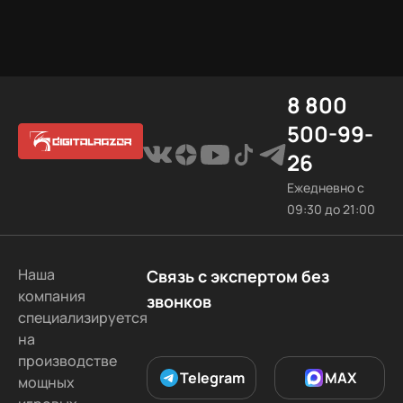
8 800
500-99-
26
Ежедневно с
09:30 до 21:00
Наша
Связь с экспертом без
компания
звонков
специализируется
на
производстве
Telegram
MAX
мощных