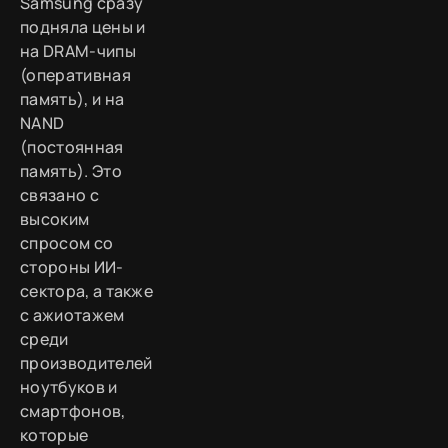
Samsung сразу
подняла цены и
на DRAM-чипы
(оперативная
память), и на
NAND
(постоянная
память). Это
связано с
высоким
спросом со
стороны ИИ-
сектора, а также
с ажиотажем
среди
производителей
ноутбуков и
смартфонов,
которые