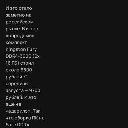
И это стало
заметно на
российском
рынке. В июне
«народный»
комплект
Kingston Fury
DDR4-3600 (2x
16 ГБ) стоил
около 6800
рублей. С
середины
августа — 9700
рублей. И это
ещё не
«вдарило». Так
что сборка ПК на
базе DDR4