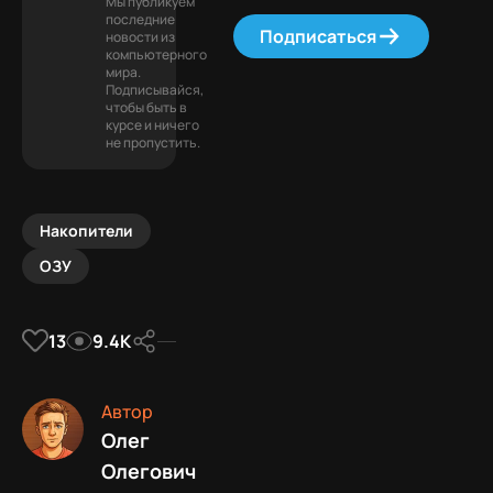
Мы публикуем
последние
Подписаться
новости из
компьютерного
мира.
Подписывайся,
чтобы быть в
курсе и ничего
не пропустить.
Накопители
ОЗУ
13
9.4К
Автор
Олег
Олегович