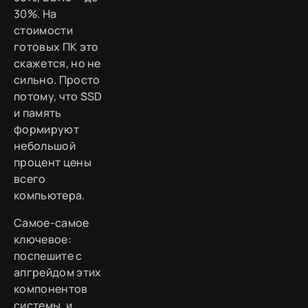
30%. На
стоимости
готовых ПК это
скажется, но не
сильно. Просто
потому, что SSD
и память
формируют
небольшой
процент цены
всего
компьютера.
Самое-самое
ключевое:
поспешите с
апгрейдом этих
компонентов
системы, и