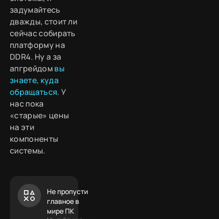
задумайтесь
дважды, стоит ли
сейчас собирать
платформу на
DDR4. Ну а за
апгрейдом
вы
знаете, куда
обращаться
. У
нас пока
«старые» цены
на эти
компоненты
системы.
Не пропусти
главное в
мире ПК