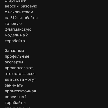
стартовые
версии: базовую
с накопителем
на 512 гигабайт и
топовую
флагманскую
модель на 2
терабайта.
Западные
профильные
эксперты
предполагают,
что оставшиеся
два слота могут
занимать
промежуточная
версия на 1
терабайт и