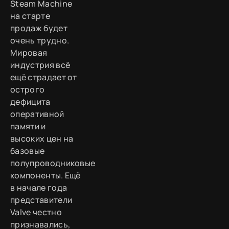
Steam Machine
на старте
продаж будет
очень трудно.
Мировая
индустрия всё
ещё страдает от
острого
дефицита
оперативной
памяти и
высоких цен на
базовые
полупроводниковые
компоненты. Ещё
в начале года
представители
Valve честно
признавались,