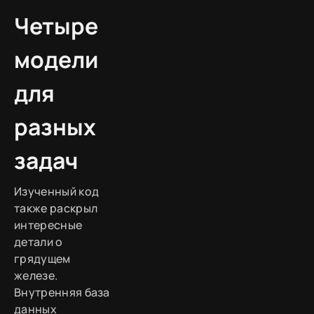
Четыре
модели
для
разных
задач
Изученный код
также раскрыл
интересные
детали о
грядущем
железе.
Внутренняя база
данных