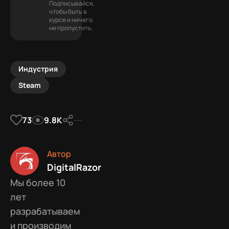
Подписывайся,
чтобы быть в
курсе и ничего
не пропустить.
Индустрия
Steam
73
9.8К
Автор
DigitalRazor
Мы более 10
лет
разрабатываем
и производим