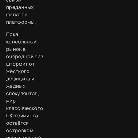
преданных
фанатов
платформы.
Пока
консольный
рынок в
очередной раз
штормит от
жёсткого
дефицита и
жадных
спекулянтов,
мир
классического
ПК-гейминга
остаётся
островком
спасительной