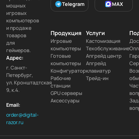
Telegram
MAX
мощных
игровых
компьютеров
и продаже
Продукция
Услуги
По
товаров
Игровые
Кастомизация
Дос
для
компьютеры
Техобслуживание
Опл
геймеров.
Готовые
Апгрейд центр
Гар
Адрес:
компьютеры
Апгрейд
Сер
г. Санкт-
Конфигуратор
клавиатур
Воз
Петербург,
Рабочие
Трейд-ин
обм
ул. Кронштадтская
станции
Час
9, к.4.
GPU серверы
воп
Аксессуары
Зад
Email:
воп
order@digital-
razor.ru