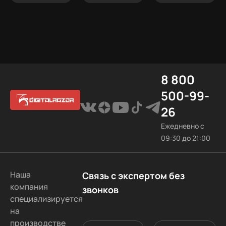
8 800
500-99-
26
Ежедневно с
09:30 до 21:00
Наша
Связь с экспертом без
компания
звонков
специализируется
на
производстве