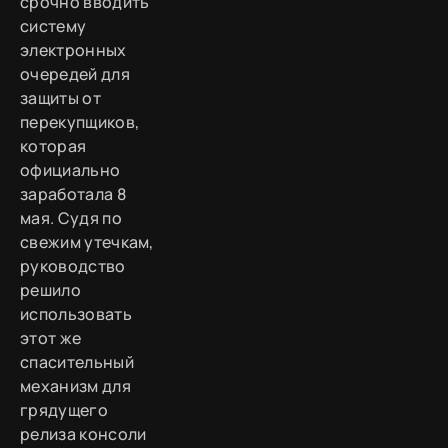
срочно вводить
систему
электронных
очередей для
защиты от
перекупщиков,
которая
официально
заработала 8
мая. Судя по
свежим утечкам,
руководство
решило
использовать
этот же
спасительный
механизм для
грядущего
релиза консоли