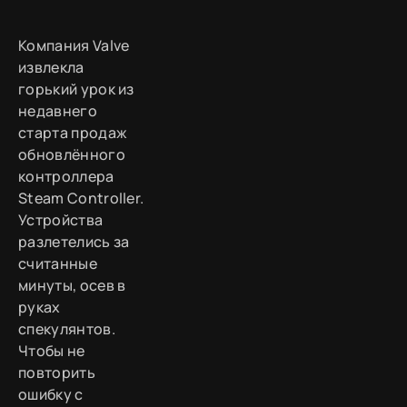
Компания Valve
извлекла
горький урок из
недавнего
старта продаж
обновлённого
контроллера
Steam Controller.
Устройства
разлетелись за
считанные
минуты, осев в
руках
спекулянтов.
Чтобы не
повторить
ошибку с