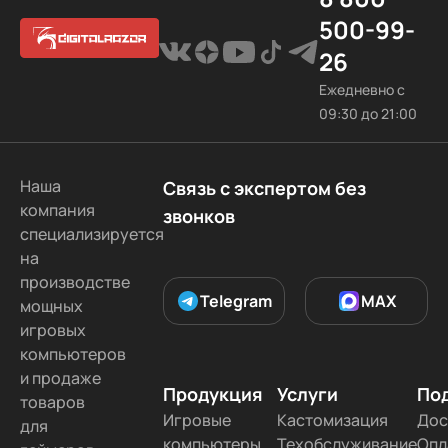
500-99-
26
Ежедневно с
09:30 до 21:00
Наша
Связь с экспертом без
компания
звонков
специализируется
на
производстве
Telegram
MAX
мощных
игровых
компьютеров
и продаже
Продукция
Услуги
По
товаров
Игровые
Кастомизация
Дос
для
компьютеры
Техобслуживание
Опл