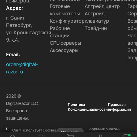
геймеров.
Готовые
Апгрейд центр
Гар
Адрес:
компьютеры
Апгрейд
Сер
г. Санкт-
Конфигуратор
клавиатур
Воз
Петербург,
Рабочие
Трейд-ин
обм
ул. Кронштадтская
станции
Час
9, к.4.
GPU серверы
воп
Аксессуары
Зад
Email:
воп
order@digital-
razor.ru
2026 ©
DigitalRazor LLC.
Политика
Правовая
Конфиденциальности
информация
Все права
защищены.
DigitalRazor
и логотип
DigitalRazor
являются товарными знаками.
Сайт использует cookies
Принять
Другие наименования и товарные знаки являются собственностью
Узнать подробнее