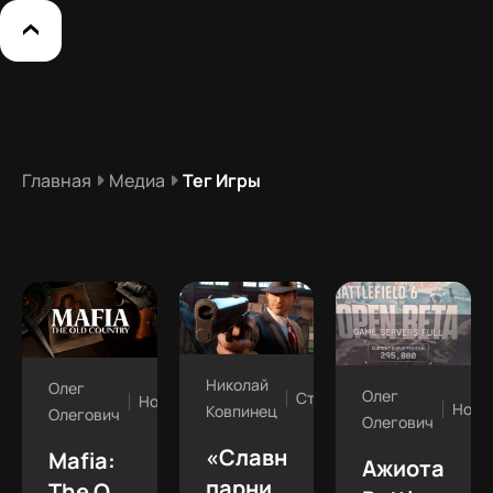
Главная
Медиа
Тег Игры
Николай
Олег
Олег
Статьи
Новости
Ново
Ковпинец
Олегович
Олегович
«Славные
Mafia:
Ажиотажны
парни»
The Old